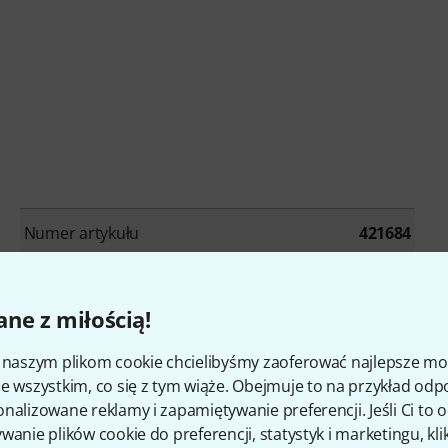
Numer artykułu
421684
Colour
Black
ne z miłością!
Number of keys
88
i naszym plikom cookie chcielibyśmy zaoferować najlepsze m
Ivory Feel Keyboard
No
e wszystkim, co się z tym wiąże. Obejmuje to na przykład odp
nalizowane reklamy i zapamiętywanie preferencji. Jeśli Ci to
Keyboard cover
Yes
wanie plików cookie do preferencji, statystyk i marketingu, kli