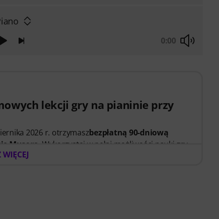
Piano
0:00
owych lekcji gry na pianinie przy
ziernika 2026 r. otrzymasz
bezpłatną 90-dniową
sie Musora
. Wykorzystaj w pełni możliwości nauki gry
 WIĘCEJ
nej ścieżce nauki, która pokaże Ci dokładnie, co
dzisz mniej czasu na zastanawianiu się, od czego
ro zaczynasz, czy chcesz doskonalić swoje
ra pomaga rozwijać kompetencje, utrzymać
obić postępy dzięki lekcjom dostosowanym do