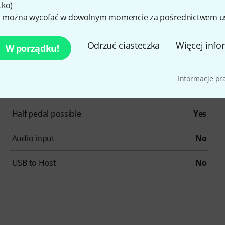
tko
)
Polyphony
120
 można wycofać w dowolnym momencie za pośrednictwem ust
Styles
0
Odrzuć ciasteczka
Więcej info
W porządku!
Sequencer
Yes
Informacje p
Bluetooth Audio
Yes
Half pedal possible
Yes
Audio input
No
USB to Host
No