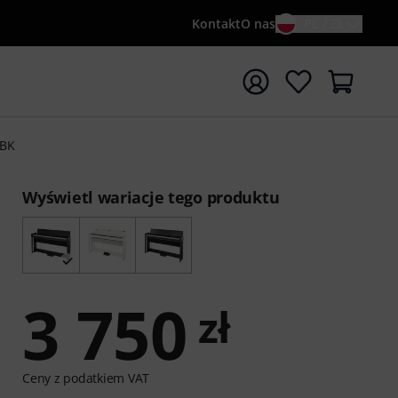
Kontakt
O nas
PL / ZŁ
ocznij wyszukiwanie od słowa kluczowego {searchTerm}
 BK
Wyświetl wariacje tego produktu
3 750
zł
Ceny z podatkiem VAT