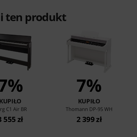
ali ten produkt
7%
7%
KUPIŁO
KUPIŁO
rg C1 Air BR
Thomann DP-95 WH
3 555 zł
2 399 zł