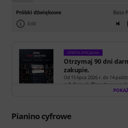
Próbki dźwiękowe
Bass 
0:00
OFERTA SPECJALNA
Otrzymaj 90 dni darm
zakupie.
Od 15 lipca 2026 r. do 14 paźd
subskrypcję Pianote w serwi
POKAŻ
na pianinie dzięki uporządkowa
ćwiczyć dalej. Dzięki temu spę
zacząć, a więcej na graniu.
Niezależnie od tego, czy dopie
Pianino cyfrowe
umiejętności, Pianote w Muso
motywację i systematycznie r