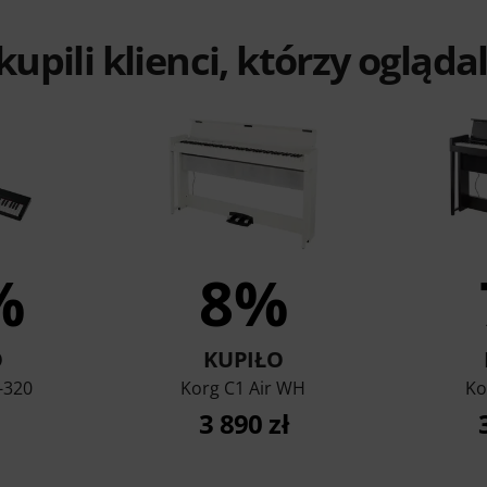
 kupili klienci, którzy ogląd
%
8%
O
KUPIŁO
-320
Korg C1 Air WH
Ko
3 890 zł