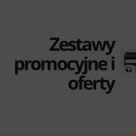
Zestawy
promocyjne i
oferty