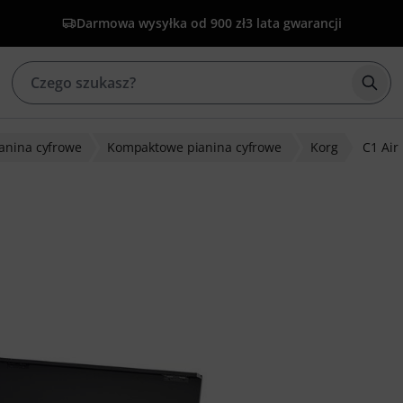
Darmowa wysyłka od 900 zł
3 lata gwarancji
Rozp
ianina cyfrowe
Kompaktowe pianina cyfrowe
Korg
C1 Air
w