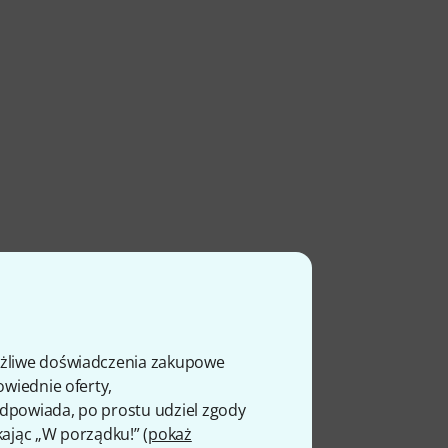
ożliwe doświadczenia zakupowe
owiednie oferty,
 odpowiada, po prostu udziel zgody
kając „W porządku!” (
pokaż