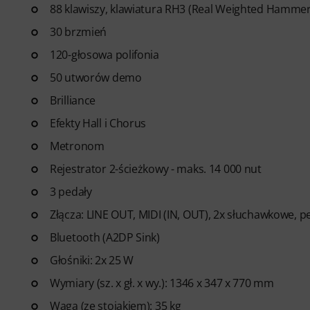
88 klawiszy, klawiatura RH3 (Real Weighted Hammer
Twojego poziomu. Darmowy do
- Prowadzoną ścieżkę nauki,
30 brzmień
kolejności.
120-głosowa polifonia
- Lekcje prowadzone przez ś
Jesús Molina, Lisa Witt i wielu i
50 utworów demo
- Wbudowany Monitor ćwiczeń
Brilliance
lepsze nawyki, zachować regula
Efekty Hall i Chorus
- Wspierającą społeczność
pia
- Nielimitowany dostęp
do lek
Metronom
oraz śpiewu.
Rejestrator 2-ścieżkowy - maks. 14 000 nut
Po wysłaniu zamówienia kod ak
3 pedały
adres e-mail. Subskrypcja wy
Złącza: LINE OUT, MIDI (IN, OUT), 2x słuchawkowe, p
Bluetooth (A2DP Sink)
Głośniki: 2x 25 W
Wymiary (sz. x gł. x wy.): 1346 x 347 x 770 mm
Waga (ze stojakiem): 35 kg