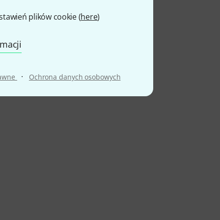
awień plików cookie (
here
)
rmacji
·
rawne
Ochrona danych osobowych