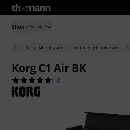
Shop
Service
Wszystkie kategorie
Instrumenty Klawiszowe
P
Korg C1 Air BK
4.9 na 5 gwiazdek z 12 ocen klientó
(
12
)