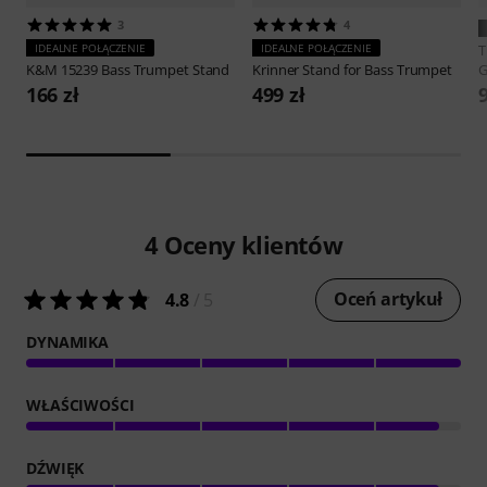
3
4
IDEALNE POŁĄCZENIE
IDEALNE POŁĄCZENIE
K&M
15239 Bass Trumpet Stand
Krinner
Stand for Bass Trumpet
G
166 zł
499 zł
4
Oceny klientów
Oceń artykuł
4.8
/ 5
DYNAMIKA
WŁAŚCIWOŚCI
DŹWIĘK