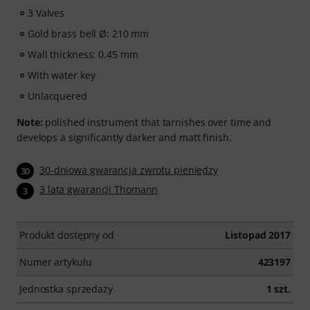
3 Valves
Gold brass bell Ø: 210 mm
Wall thickness: 0.45 mm
With water key
Unlacquered
Note:
polished instrument that tarnishes over time and
develops a significantly darker and matt finish.
30-dniowa gwarancja zwrotu pieniędzy
30
3 lata gwarancji Thomann
3
Produkt dostępny od
Listopad 2017
Numer artykułu
423197
Jednostka sprzedaży
1 szt.