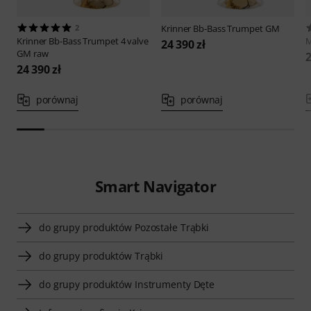
2
Krinner
Bb-Bass Trumpet GM
Krinner
Bb-Bass Trumpet 4 valve
M
24 390 zł
GM raw
2
24 390 zł
porównaj
porównaj
Smart Navigator
do grupy produktów Pozostałe Trąbki
do grupy produktów Trąbki
do grupy produktów Instrumenty Dęte