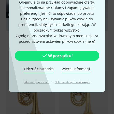
Obejmuje to na przykład odpowiednie oferty,
spersonalizowane reklamy i zapamiętywanie
preferencji. Jeśli Ci to odpowiada, po prostu
PORADNIKI
udziel zgody na używanie plików cookie do
Trumpets
preferencji, statystyk i marketingu, klikając „W
porządku!” (
pokaż wszystko
)
Zgodę można wycofać w dowolnym momencie za
pośrednictwem ustawień plików cookie (
here
)
W porządku!
Porównaj opcje
Odrzuć ciasteczka
Więcej informacji
·
Informacje prawne
Ochrona danych osobowych