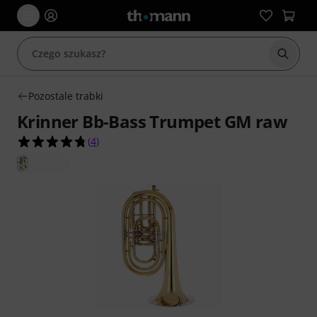
Rozpoc
Pozostale trabki
Krinner Bb-Bass Trumpet GM raw
4.8 na 5 gwiazdek z 4 ocen klientów
(
4
)