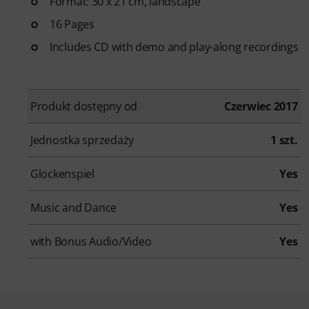
Format: 30 x 21 cm, landscape
16 Pages
Includes CD with demo and play-along recordings
Produkt dostępny od
Czerwiec 2017
Jednostka sprzedaży
1 szt.
Glockenspiel
Yes
Music and Dance
Yes
with Bonus Audio/Video
Yes