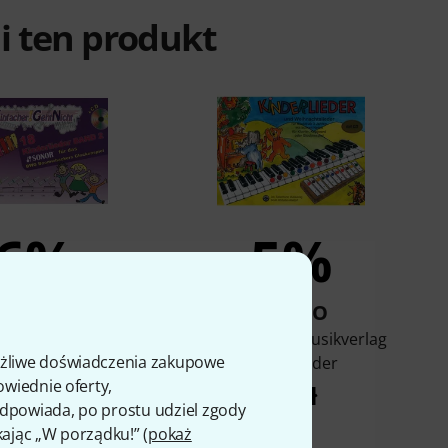
ali ten produkt
6%
5%
KUPIŁO
KUPIŁO
lag Kinderlieder 2
Siebenhüner Musikverlag
ożliwe doświadczenia zakupowe
onor BWG
Kinderlieder
owiednie oferty,
44 zł
92 zł
 odpowiada, po prostu udziel zgody
kając „W porządku!” (
pokaż