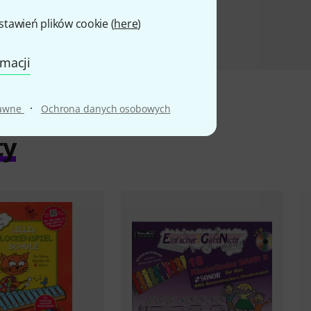
awień plików cookie (
here
)
rmacji
·
rawne
Ochrona danych osobowych
ty