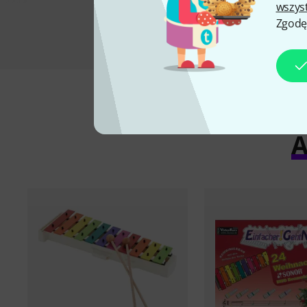
wszys
Zgodę
A