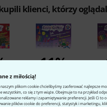
 kupili klienci, którzy ogląd
%
11%
O
KUPIŁO
ne z miłością!
g 24
LeuWa-Verlag 34 Kinderlieder
LeuWa-Ver
i naszym plikom cookie chcielibyśmy zaoferować najlepsze m
 Sonor BWG
Rainbow
S
e wszystkim, co się z tym wiąże. Obejmuje to na przykład odp
55 zł
nalizowane reklamy i zapamiętywanie preferencji. Jeśli Ci to
wanie plików cookie do preferencji, statystyk i marketingu, kli