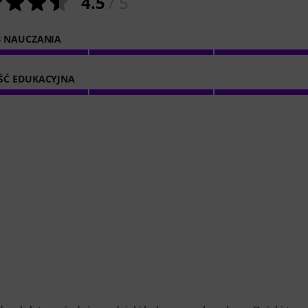
4.5
/ 5
 NAUCZANIA
ŚĆ EDUKACYJNA