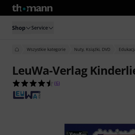
Shop
Service
Wszystkie kategorie
Nuty, Książki, DVD
Edukacj
LeuWa-Verlag Kinderl
4.5 na 5 gwiazdek z 6 ocen klientów
(
6
)