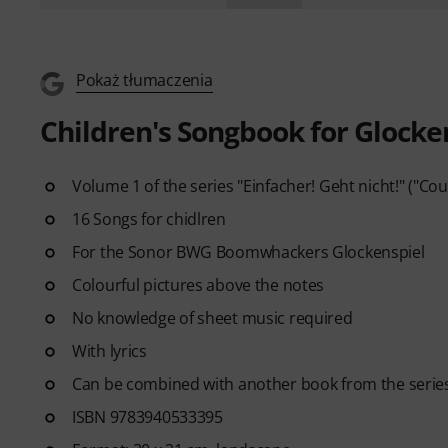
Pokaż tłumaczenia
Children's Songbook for Glocke
Volume 1 of the series "Einfacher! Geht nicht!" ("Cou
16 Songs for chidlren
For the Sonor BWG Boomwhackers Glockenspiel
Colourful pictures above the notes
No knowledge of sheet music required
With lyrics
Can be combined with another book from the serie
ISBN 9783940533395