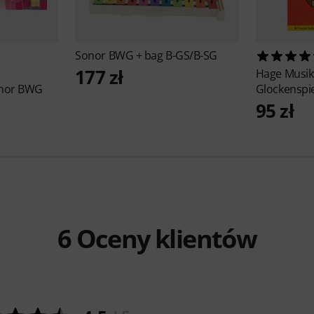
Sonor
BWG + bag B-GS/B-SG
177 zł
Hage Musik
onor BWG
Glockenspie
95 zł
6
Oceny klientów