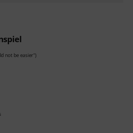
nspiel
ld not be easier")
s