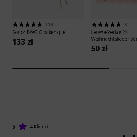
118
3
Sonor
BWG Glockenspiel
LeuWa-Verlag
24
Weihnachtslieder S
133 zł
50 zł
5
4 Klienci