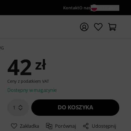
Kontakt
O nas
PL / ZŁ
ocznij wyszukiwanie od słowa kluczowego {searchTerm}
WG
42
zł
Ceny z podatkiem VAT
Dostępny w magazynie
DO KOSZYKA
1
Zakładka
Porównaj
Udostępnij