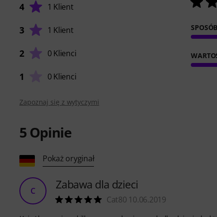
4
1 Klient
SPOSÓB
3
1 Klient
2
0 Klienci
WARTO
1
0 Klienci
Zapoznaj się z wytyczymi
5
Opinie
Pokaż oryginał
Zabawa dla dzieci
C
Cat80 10.06.2019