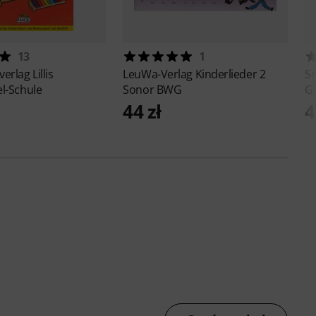
13
1
verlag
Lillis
LeuWa-Verlag
Kinderlieder 2
S
l-Schule
Sonor BWG
Gl
44 zł
4