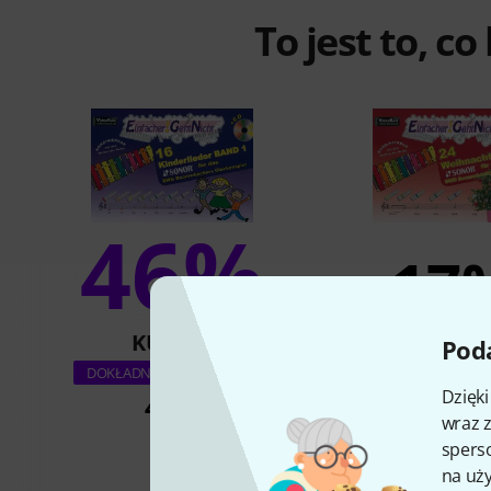
To jest to, co
46%
17
KUPIŁO
KUPIŁ
Poda
LeuWa-Verla
DOKŁADNIE TEN PRODUKT
Dzięk
Weihnachtslieder
42 zł
wraz z
50 zł
sperso
na uży