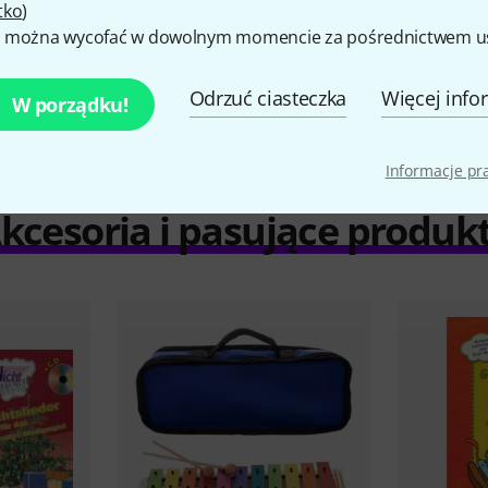
tko
)
 można wycofać w dowolnym momencie za pośrednictwem ust
porównaj
Odrzuć ciasteczka
Więcej info
W porządku!
Informacje p
kcesoria i pasujące produk