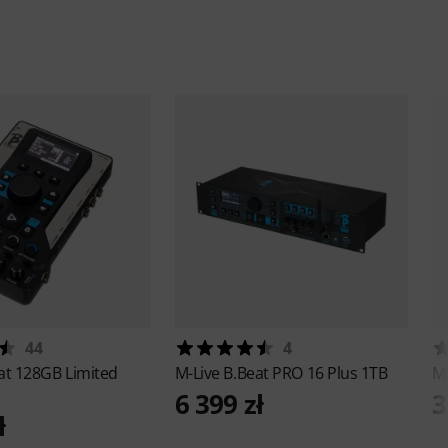
44
4
at 128GB Limited
M-Live
B.Beat PRO 16 Plus 1TB
M
6 399 zł
3
ł