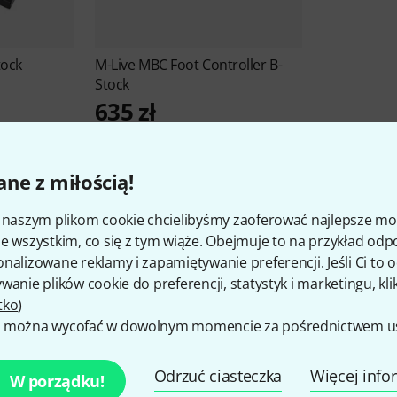
tock
M-Live
MBC Foot Controller B-
Stock
635 zł
ne z miłością!
i naszym plikom cookie chcielibyśmy zaoferować najlepsze m
e wszystkim, co się z tym wiąże. Obejmuje to na przykład odp
Ciekawe informacje o M-Liv
nalizowane reklamy i zapamiętywanie preferencji. Jeśli Ci to
wanie plików cookie do preferencji, statystyk i marketingu, kli
tko
)
 można wycofać w dowolnym momencie za pośrednictwem ust
SZTUK W MAGAZYNIE
Ø DOSTĘPNOŚĆ
Odrzuć ciasteczka
Więcej info
W porządku!
20+
88.54% (1 rok)