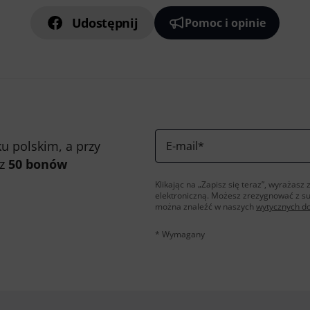
Udostępnij
Pomoc i opinie
u polskim, a przy
E-mail
*
 z
50 bonów
Klikając na „Zapisz się teraz”, wyraża
elektroniczną. Możesz zrezygnować z s
można znaleźć w naszych
wytycznych d
* Wymagany