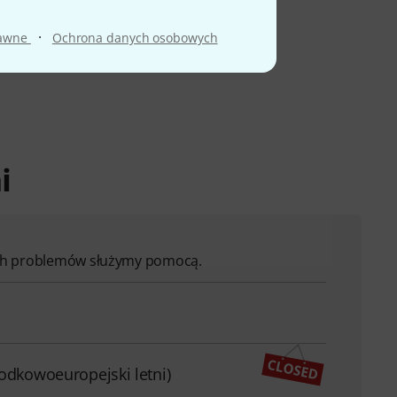
·
rawne
Ochrona danych osobowych
i
ych problemów służymy pomocą.
rodkowoeuropejski letni)