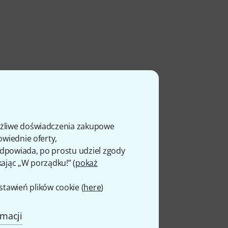
ożliwe doświadczenia zakupowe
owiednie oferty,
e
 odpowiada, po prostu udziel zgody
kając „W porządku!” (
pokaż
awień plików cookie (
here
)
rmacji