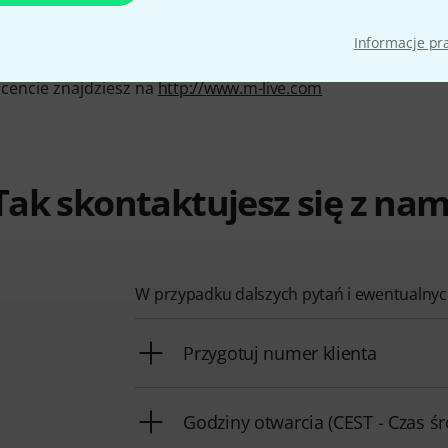
Informacje p
ucencie znajdziesz na
http://www.m-live.com
Tak skontaktujesz się z nam
W przypadku dalszych pytań i ewentualn
Przygotuj numer klienta
Godziny otwarcia (CEST - Czas ś