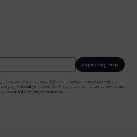
Zapisz się teraz
sz zgodę na otrzymywanie materialów reklamowych przesyłanych drogą
ubskrypcji w dowolnym momencie. Więcej informacji na temat newslettera
otyczących ochrony danych ososbowych
.