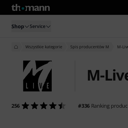
Shop
Service
Wszystkie kategorie
Spis producentów M
M-Liv
M-Liv
256
#336
Ranking produc