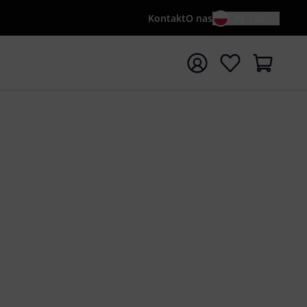
Kontakt
O nas
PL / ZŁ
ocznij wyszukiwanie od słowa kluczowego {searchTerm}