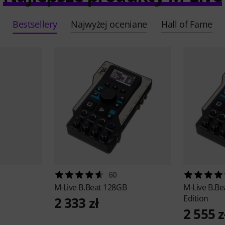
Bestsellery
Najwyżej oceniane
Hall of Fame
60
M-Live
B.Beat 128GB
M-Live
B.Be
Edition
2 333 zł
2 555 z