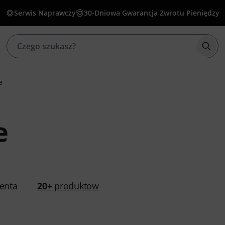
Serwis Naprawczy
30-Dniowa Gwarancja Zwrotu Pieniędzy
Rozp
e
e
enta
20+
produktow