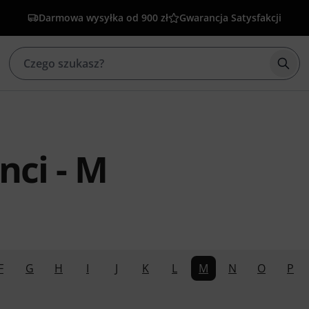
Darmowa wysyłka od 900 zł
Gwarancja Satysfakcji
Rozp
nci - M
F
G
H
I
J
K
L
M
N
O
P