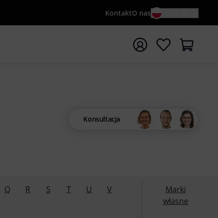
Kontakt
O nas
PL / ZŁ
ocznij wyszukiwanie od słowa kluczowego {searchTerm}
Konsultacja
Q
R
S
T
U
V
Marki
własne