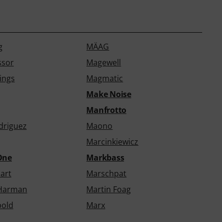
g
MÄAG
ssor
Magewell
ings
Magmatic
Make Noise
Manfrotto
driguez
Maono
Marcinkiewicz
One
Markbass
art
Marschpat
 Harman
Martin Foag
bold
Marx