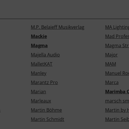
M.P. Belaieff Musikverlag
MA Lightin
Mackie
Mad Profe
Magma
Magma Str
Majella Audio
Major
MalletKAT
MAM
Manley
Manuel Ro
Marantz Pro
Marca
Marian
Marimba 
Marleaux
marsch sm
s
Martin Böhme
Martin by
Martin Schmidt
Martin Sei