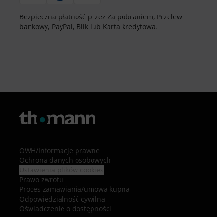
Bezpieczna płatność przez Za pobraniem, Przelew
bankowy, PayPal, Blik lub Karta kredytowa.
OWH
/
Informacje prawne
Ochrona danych osobowych
Ustawienia plików cookies
Prawo zwrotu
Proces zamawiania/umowa kupna
Odpowiedzialność cywilna
Oświadczenie o dostępności