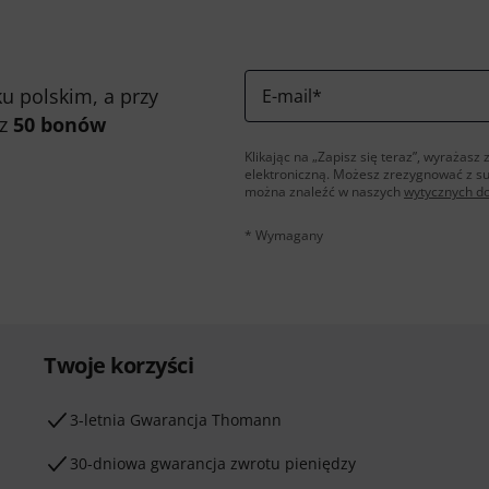
u polskim, a przy
E-mail
*
 z
50 bonów
Klikając na „Zapisz się teraz”, wyraża
elektroniczną. Możesz zrezygnować z s
można znaleźć w naszych
wytycznych d
* Wymagany
Twoje korzyści
3-letnia Gwarancja Thomann
30-dniowa gwarancja zwrotu pieniędzy