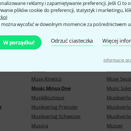
nalizowane reklamy i zapamiętywanie preferencji. Jeśli Ci to
mitp Verlag
Mitropa Mu
wanie plików cookie do preferencji, statystyk i marketingu, kli
Modular Audio Tools
Moeck
tko
)
 można wycofać w dowolnym momencie za pośrednictwem ust
Mollard
Mollenhau
Odrzuć ciasteczka
Więcej info
Monster Cable
Monster Oi
W porządku!
on
Morgenstein
Morley
Moser
Mott
Informacje p
Müller
Multibrack
Muse Kinetics
Muse Sess
Music Minus One
Music Sale
MusikBoutique
Musikverla
r
Musikverlag Preissler
Musikverla
Musikverlag Schweizer
Musikverla
Musora
Musser