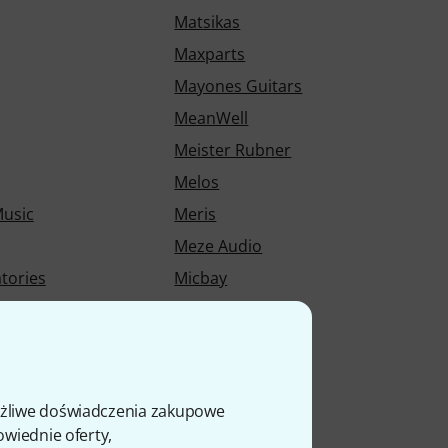
Matsikas
Maxparts
Mayones Guitars
MeanWell
Meister Rubner
Melos
Music
Meris
Meze Audio
tories
Micbay
 Verlag
Micro-Mesh
Midiplus
s
Mike Balter
Milo Stamm
ożliwe doświadczenia zakupowe
owiednie oferty,
Miraphone