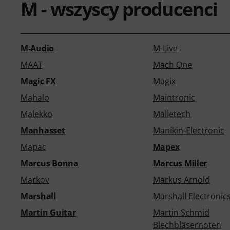
M - wszyscy producenci
M-Audio
M-Live
MAAT
Mach One
Magic FX
Magix
Mahalo
Maintronic
Malekko
Malletech
Manhasset
Manikin-Electronic
Mapac
Mapex
Marcus Bonna
Marcus Miller
Markov
Markus Arnold
Marshall
Marshall Electronic
Martin Guitar
Martin Schmid
Blechbläsernoten