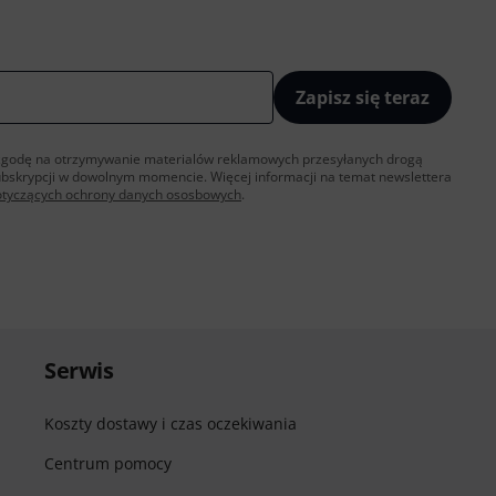
Zapisz się teraz
sz zgodę na otrzymywanie materialów reklamowych przesyłanych drogą
ubskrypcji w dowolnym momencie. Więcej informacji na temat newslettera
otyczących ochrony danych ososbowych
.
Serwis
Koszty dostawy i czas oczekiwania
Centrum pomocy