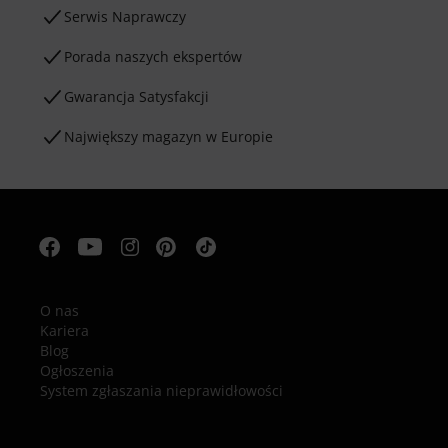
Serwis Naprawczy
Porada naszych ekspertów
Gwarancja Satysfakcji
Największy magazyn w Europie
O nas
Kariera
Blog
Ogłoszenia
System zgłaszania nieprawidłowości