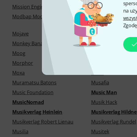
sperso
Mission Engineering
Mitchell Lurie
na uży
Modbap Modular
Modern Drummer
wszys
Publications
Zgodę
Mojave
Mojotone
Monkey Banana
Mono Cases
Moog
Morgan Amplificati
Morphor
Möseler Verlag
Moxa
Muco
Muramatsu Batons
Musafia
Music Foundation
Music Man
MusicNomad
Musik Hack
Musikverlag Heinlein
Musikverlag Hildne
Musikverlag Robert Lienau
Musikverlag Rundel
Musilia
Musitek