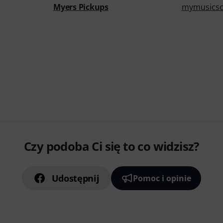
Myers Pickups
mymusicsc
Czy podoba Ci się to co widzisz?
Udostępnij
Pomoc i opinie