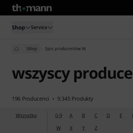
Shop
Service
Sklep
Spis producentów M
wszyscy produce
196 Producenci
•
9.345 Produkty
Wszystko
0-9
A
B
C
D
E
W
X
Y
Z