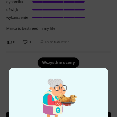
dynamika
dźwięk
wykończenie
Marca is best reed in my life
0
0
ZGŁOŚ NADUŻYCIE
Wszystkie oceny
Czy wiesz że?
Wszystko
Poradniki