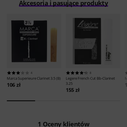
Akcesoria i pasujące produkty
4
8
Marca
Superieure Clarinet 3.5 (B)
Legere
French Cut Bb-Clarinet
M
3.25
106 zł
155 zł
1
Oceny klientów