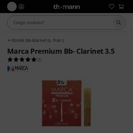
Rozpoc
Stroiki bb-klarnet (s. fran.)
Marca Premium Bb- Clarinet 3.5
5.0 na 5 gwiazdek z 1 ocen klientów
(
1
)