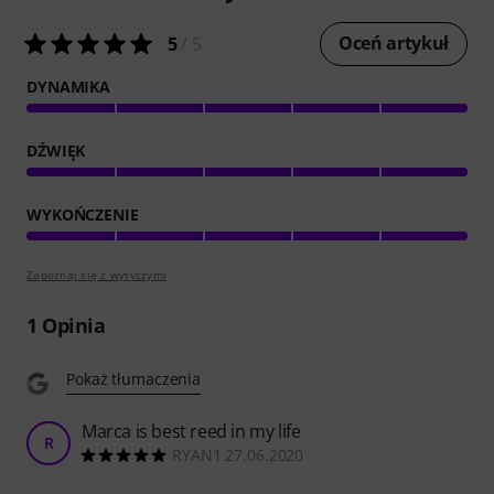
Oceń artykuł
5
/ 5
DYNAMIKA
DŹWIĘK
WYKOŃCZENIE
Zapoznaj się z wytyczymi
1
Opinia
Pokaż tłumaczenia
Marca is best reed in my life
R
RYAN1 27.06.2020