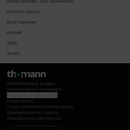
Koszty dostawy i czas oczekiwania
Centrum pomocy
Bony towarowe
Kontakt
Sklep
Serwis
OWH
/
Informacje prawne
Ochrona danych osobowych
Ustawienia plików cookies
Prawo zwrotu
Proces zamawiania/umowa kupna
Odpowiedzialność cywilna
Oświadczenie o dostępności