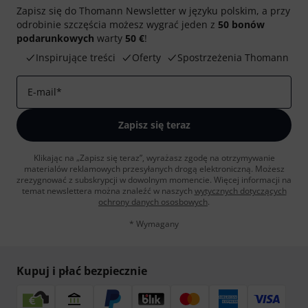
Zapisz się do Thomann Newsletter w języku polskim, a przy
odrobinie szczęścia możesz wygrać jeden z
50 bonów
podarunkowych
warty
50 €
!
Inspirujące treści
Oferty
Spostrzeżenia Thomann
E-mail
*
Zapisz się teraz
Klikając na „Zapisz się teraz”, wyrażasz zgodę na otrzymywanie
materialów reklamowych przesyłanych drogą elektroniczną. Możesz
zrezygnować z subskrypcji w dowolnym momencie. Więcej informacji na
temat newslettera można znaleźć w naszych
wytycznych dotyczących
ochrony danych ososbowych
.
* Wymagany
Kupuj i płać bezpiecznie