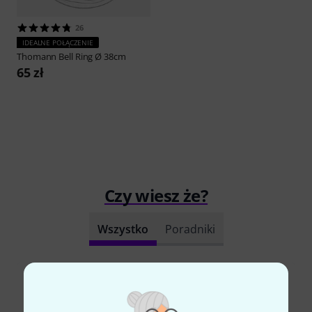
26
IDEALNE POŁĄCZENIE
Thomann
Bell Ring Ø 38cm
65 zł
Czy wiesz że?
Wszystko
Poradniki