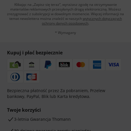
Klikając na „Zapisz się teraz”, wyrażasz zgodę na otrzymywanie
materialów reklamowych przesyłanych drogą elektroniczną. Możesz
zrezygnować z subskrypcji w dowolnym momencie. Więcej informacji na
temat newslettera można znaleźć w naszych
wytycznych dotyczących
ochrony danych ososbowych
.
* Wymagany
Kupuj i płać bezpiecznie
Bezpieczna płatność przez Za pobraniem, Przelew
bankowy, PayPal, Blik lub Karta kredytowa.
Twoje korzyści
3-letnia Gwarancja Thomann
30-dniowa gwarancja zwrotu pieniędzy