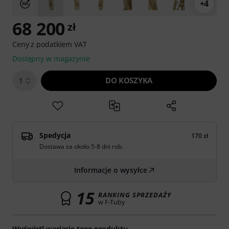
+4
68 200
zł
Ceny z podatkiem VAT
Dostępny w magazynie
DO KOSZYKA
1
Spedycja
170 zł
Dostawa za około 5-8 dni rob.
Informacje o wysyłce
15
RANKING SPRZEDAŻY
w F-Tuby
Wyświetl wariacje tego produktu