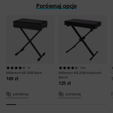
Porównaj opcje
78
1888
Millenium
KB-2008 Black
Millenium
KB-2006 Keyboard
O
Bench
169 zł
125 zł
porównaj
porównaj