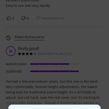
excellent piano stool.
Easy to use and very sturdy.
2
0
ZGŁOŚ NADUŻYCIE
Pokaż tłumaczenia
Really good!
M
Mark1402 06.06.2022
wykończenie
stabilność
I’ve had a few piano/drum stools, but this one is the best!
Very comfortable, Several height adjustments, the lowest
being best for traditional piano height. It’s a bit fiddly to
adjust, but not hard. Love the red cover, but it’s starting to
crack a little, being pvc, though it doesn’t get as sweaty as I
thought it would. It’s very solid and comfy for long playing