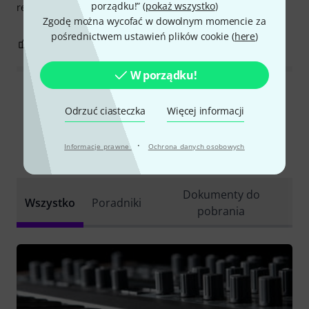
porządku!” (
pokaż wszystko
)
really mind the damaged looks.
Zgodę można wycofać w dowolnym momencie za
pośrednictwem ustawień plików cookie (
here
)
1
0
ZGŁOŚ NADUŻYCIE
W porządku!
Wszystkie oceny
Odrzuć ciasteczka
Więcej informacji
·
Informacje prawne
Ochrona danych osobowych
Czy wiesz że?
Dokumenty do
Wszystko
Poradniki
pobrania