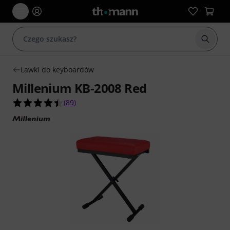
Rozpoc
Lawki do keyboardów
Millenium KB-2008 Red
4.5 na 5 gwiazdek z 89 ocen klientów
(
89
)