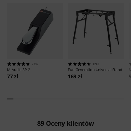
2782
1242
M-Audio
SP-2
Fun Generation
Universal Stand
M
77 zł
169 zł
9
89
Oceny klientów