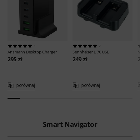
1
7
Ansmann
Desktop Charger
Sennheiser
L 70 USB
M
295 zł
249 zł
porównaj
porównaj
Smart Navigator