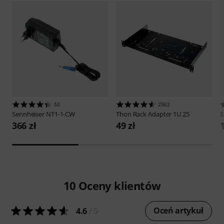
58
2583
Sennheiser
NT1-1-CW
Thon
Rack Adapter 1U 25
S
366 zł
49 zł
1
10
Oceny klientów
Oceń artykuł
4.6
/ 5