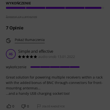
WYKOŃCZENIE
Zapoznaj się z wytyczymi
7
Opinie
Pokaż tłumaczenia
Simple and effective
AS
audio snob 13.01.2022
wykończenie
Great solution for powering multiple receivers within a rack
with the added bonus of BNC through-connectors for front-
mounting antennas…
…and a handy USB charging socket too!
0
0
ZGŁOŚ NADUŻYCIE