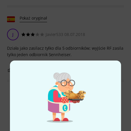
Pokaż oryginał
J
Javier533 08.07.2018
Działa jako zasilacz tylko dla 5 odbiorników; wyjście RF zasila
tylko jeden odbiornik Sennheiser.
0
0
ZGŁOŚ NADUŻYCIE
Wszystkie oceny
Czy wiesz że?