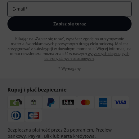
E-mail
*
Zapisz się teraz
Klikając na „Zapisz się teraz”, wyrażasz zgodę na otrzymywanie
materialów reklamowych przesyłanych drogą elektroniczną. Możesz
zrezygnować z subskrypcji w dowolnym momencie. Więcej informacji na
temat newslettera można znaleźć w naszych
wytycznych dotyczących
ochrony danych ososbowych
.
* Wymagany
Kupuj i płać bezpiecznie
Bezpieczna płatność przez Za pobraniem, Przelew
bankowy, PayPal, Blik lub Karta kredytowa.