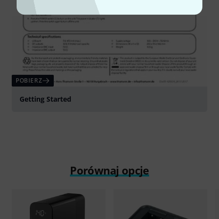
POBIERZ
Getting Started
Porównaj opcje