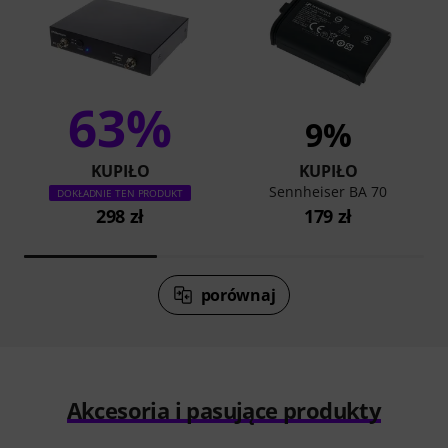
63%
9%
KUPIŁO
KUPIŁO
Sennheiser BA 70
DOKŁADNIE TEN PRODUKT
298 zł
179 zł
porównaj
Akcesoria i pasujące produkty