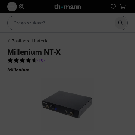
Rozpoc
Zasilacze i baterie
Millenium NT-X
4.6 na 5 gwiazdek z 10 ocen klientów
(
10
)