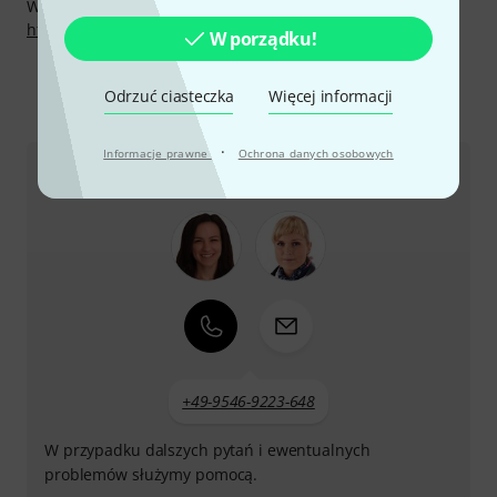
Więcej informacji o producencie znajdziesz na
http://www.miraphone.de
W porządku!
Odrzuć ciasteczka
Więcej informacji
Tak skontaktujesz się z nami
·
Informacje prawne
Ochrona danych osobowych
Dział obsługi klienta - Polska
+49-9546-9223-648
W przypadku dalszych pytań i ewentualnych
problemów służymy pomocą.