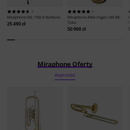
7
1
Miraphone
54L 1100 A Baritone
Miraphone
496A Hagen GM Bb-
M
Tuba
F
25 490 zł
50 900 zł
1
Miraphone Oferty
Wyprzedaż