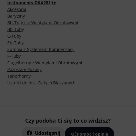
Instrumenty D&#281;te
Akcesoria
Barytony
Bb-Trąbki z Wentylami Obrotowymi
Bb-Tuby
C-Tuby
Eb-Tuby
Eufonia z Systemem Kompensacji
F-Tuby
Flugelhorny z Wentylami Obrotowymi
Pozostałe Puzony
Tenorhorny
Ustniki do Inst. Dętych Blaszanych
Czy podoba Ci się to co widzisz?
Udostępnij
Pomoc i opinie