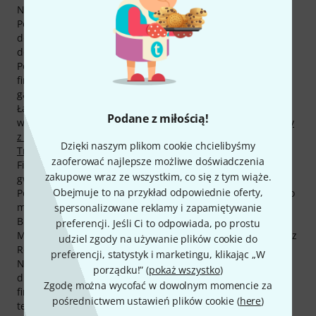
Niemcy i Słowacja.
Posiadamy 106 produktów fimy Miraphone - z czego 92
dostępnych jest od ręki, . Produkty firmy Miraphone
dostępne są u nas od roku 1994.
Posiadamy 1050 plików multimedialnych do produktów
fimy Miraphone. Na stronie znajduje się 791 zdjęć, 36
galerii 3D, 9 próbek dźwiękowych i 214 ocen klientów.
Łącznie 38 produktow firmy Miraphone jest bestsellerami
Podane z miłością!
w kategoriach
Tenorhorny
,
Barytony
,
Bb-Tuby
,
Flugelhorny
z Wentylami Obrotowymi
i
Ustniki do Flugelhornów -
Dzięki naszym plikom cookie chcielibyśmy
Trzpień Niemiecki (10,0 mm)
.
zaoferować najlepsze możliwe doświadczenia
Firma Miraphone udziela na swoje produkty jednie 2 lata
zakupowe wraz ze wszystkim, co się z tym wiąże.
gwarancji, jenak my przedłużamy ten okres o rok.
Obejmuje to na przykład odpowiednie oferty,
Popularni artyści używający produktów firmy Miraphone to
między innymi AsKew, Dr. Dennis W. , Baadsvik, Öystein ,
spersonalizowane reklamy i zapamiętywanie
Bures, Pavel , Carlson, Mark , Couttet, Patrick , Drucks,
preferencji. Jeśli Ci to odpowiada, po prostu
Michael , Ebbinghaus, Carsten , Falta, Miroslav , Fernández
udziel zgody na używanie plików cookie do
Rodríguez, Ignacio i Forbes, Mike .
preferencji, statystyk i marketingu, klikając „W
Na produkty fimy Miraphone udzielana jest również 30-
porządku!” (
pokaż wszystko
)
dniowa gwarancja zwrotu pieniędzy, 3-letnia gwarancja
Zgodę można wycofać w dowolnym momencie za
firmy Thomann oraz wiele innych usług jak wparcie
pośrednictwem ustawień plików cookie (
here
)
techniczne itp.