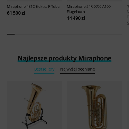
Miraphone
481C Elektra F-Tuba
Miraphone
24R 0700 A100
Flugelhorn
M
61 500 zł
T
14 490 zł
5
Najlepsze produkty Miraphone
Bestsellery
Najwyżej oceniane