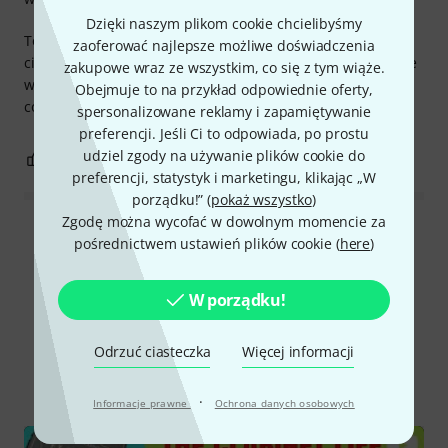
Dzięki naszym plikom cookie chcielibyśmy
To moja ulubiona marka już od czterech lat. Zapewniają
zaoferować najlepsze możliwe doświadczenia
ciemne brzmienie, bogate w harmoniczne i bardzo stabilne
zakupowe wraz ze wszystkim, co się z tym wiąże.
w wysokim paśmie. Są trwałe, nawet jeśli dotykasz ich
Obejmuje to na przykład odpowiednie oferty,
codziennie.
spersonalizowane reklamy i zapamiętywanie
preferencji. Jeśli Ci to odpowiada, po prostu
udziel zgody na używanie plików cookie do
0
0
ZGŁOŚ NADUŻYCIE
preferencji, statystyk i marketingu, klikając „W
porządku!” (
pokaż wszystko
)
Zgodę można wycofać w dowolnym momencie za
Wszystkie oceny
pośrednictwem ustawień plików cookie (
here
)
W porządku!
Czy wiesz że?
Odrzuć ciasteczka
Więcej informacji
Wszystko
Filmy
Poradniki
·
Informacje prawne
Ochrona danych osobowych