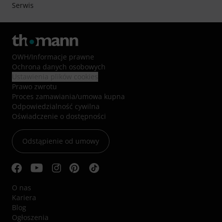
Serwis
OWH
/
Informacje prawne
Ochrona danych osobowych
Ustawienia plików cookies
Prawo zwrotu
Proces zamawiania/umowa kupna
Odpowiedzialność cywilna
Oświadczenie o dostępności
Odstąpienie od umowy
O nas
Kariera
Blog
Ogłoszenia