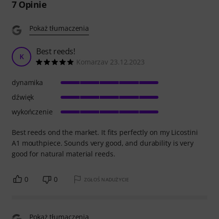
7
Opinie
Pokaż tłumaczenia
Best reeds!
K
Komarzav 23.12.2023
dynamika
dźwięk
wykończenie
Best reeds ond the market. It fits perfectly on my Licostini
A1 mouthpiece. Sounds very good, and durability is very
good for natural material reeds.
0
0
ZGŁOŚ NADUŻYCIE
Pokaż tłumaczenia