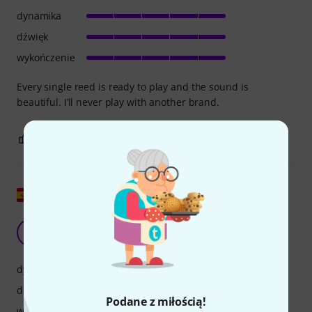
dynamika
dźwięk
wykończenie
Every single reed is ready to play and the sound is
beautiful. I’ll never play with another brand.
0
0
ZGŁOŚ NADUŻYCIE
Pokaż oryginał
Dla mnie najlepsze
LC
Lucía CM 05.11.2024
dynamika
dźwięk
Podane z miłością!
wykończenie