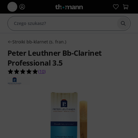
Rozpoc
Stroiki bb-klarnet (s. fran.)
Peter Leuthner Bb-Clarinet
Professional 3.5
5.0 na 5 gwiazdek z 10 ocen klientów
(
10
)