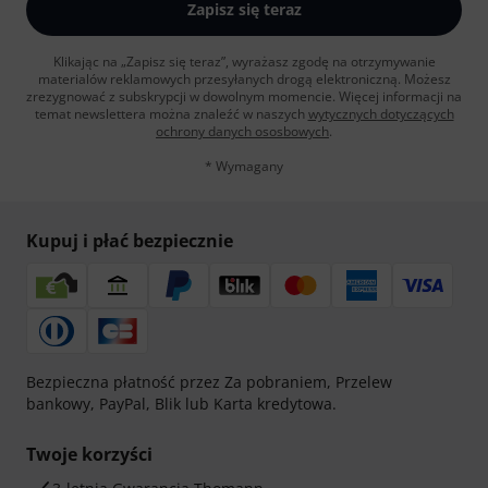
Zapisz się teraz
Klikając na „Zapisz się teraz”, wyrażasz zgodę na otrzymywanie
materialów reklamowych przesyłanych drogą elektroniczną. Możesz
zrezygnować z subskrypcji w dowolnym momencie. Więcej informacji na
temat newslettera można znaleźć w naszych
wytycznych dotyczących
ochrony danych ososbowych
.
* Wymagany
Kupuj i płać bezpiecznie
Bezpieczna płatność przez Za pobraniem, Przelew
bankowy, PayPal, Blik lub Karta kredytowa.
Twoje korzyści