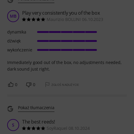
Play very consistently you of the box
MB
Maurizio BOLLINI 06.10.2023
dynamika
dźwięk
wykończenie
Immediately good out of the box, no adjustments needed,
dark sound just right.
0
0
ZGŁOŚ NADUŻYCIE
Pokaż tłumaczenia
The best reeds!
S
SoyRaquel 08.10.2024