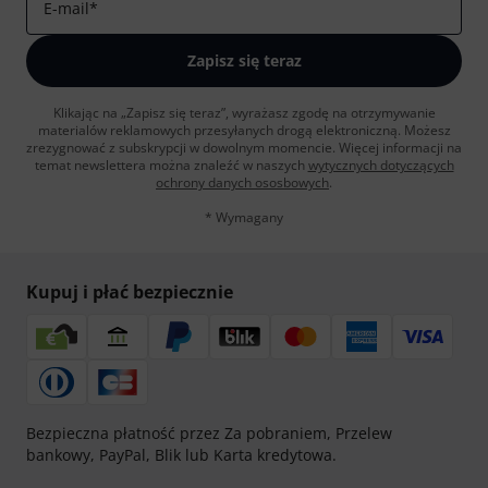
E-mail
*
Zapisz się teraz
Klikając na „Zapisz się teraz”, wyrażasz zgodę na otrzymywanie
materialów reklamowych przesyłanych drogą elektroniczną. Możesz
zrezygnować z subskrypcji w dowolnym momencie. Więcej informacji na
temat newslettera można znaleźć w naszych
wytycznych dotyczących
ochrony danych ososbowych
.
* Wymagany
Kupuj i płać bezpiecznie
Bezpieczna płatność przez Za pobraniem, Przelew
bankowy, PayPal, Blik lub Karta kredytowa.