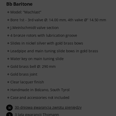
Bb Baritone
Model: “Machlast"
Bore 1st - 3rd valve Ø: 14.00 mm, 4th valve Ø” 14.50 mm
J.Meinlschmidt valve section
4 bronze rotors with lubrication groove
Slides in nickel silver with gold brass bows
Leadpipe and main tuning slide bows in gold brass
Water key on main tuning slide
Gold brass bell Ø: 290 mm
Gold brass joint
Clear lacquer finish
Handmade in Bolzano, South Tyrol
Case and accessories not included
30-dniowa gwarancja zwrotu pieniędzy
30
3 lata gwarancji Thomann
3