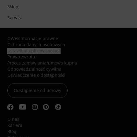
Sklep
Serwis
OWH
/
Informacje prawne
Ochrona danych osobowych
Ustawienia plików cookies
Prawo zwrotu
Proces zamawiania/umowa kupna
Odpowiedzialność cywilna
Oświadczenie o dostępności
Odstąpienie od umowy
O nas
Kariera
Blog