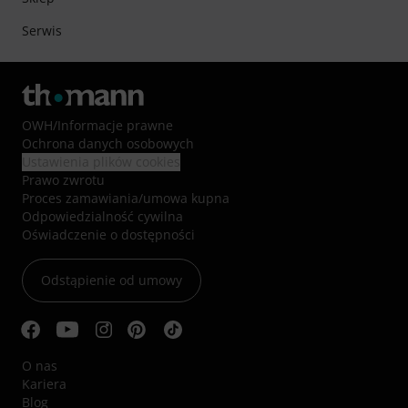
Serwis
OWH
/
Informacje prawne
Ochrona danych osobowych
Ustawienia plików cookies
Prawo zwrotu
Proces zamawiania/umowa kupna
Odpowiedzialność cywilna
Oświadczenie o dostępności
Odstąpienie od umowy
O nas
Kariera
Blog