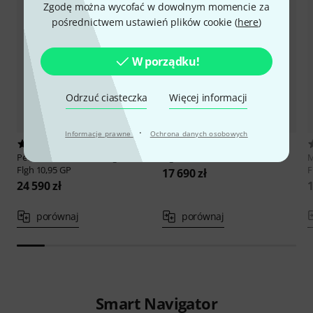
Zgodę można wycofać w dowolnym momencie za
pośrednictwem ustawień plików cookie (
here
)
W porządku!
Odrzuć ciasteczka
Więcej informacji
·
Informacje prawne
Ochrona danych osobowych
1
Peter Oberrauch
Rosengarten
Peter Oberrauch
Rosengarten
Flgh 10,95 raw
M
Flgh 10,95 GP
F
17 690 zł
24 590 zł
1
porównaj
porównaj
Smart Navigator