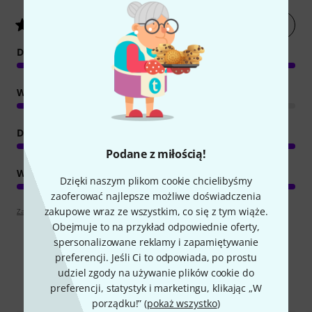
Oceń artykuł
5
/ 5
DYNAMIKA
WŁAŚCIWOŚCI
DŹWIĘK
Podane z miłością!
WYKOŃCZENIE
Dzięki naszym plikom cookie chcielibyśmy
zaoferować najlepsze możliwe doświadczenia
zakupowe wraz ze wszystkim, co się z tym wiąże.
Zapoznaj się z wytyczymi
Obejmuje to na przykład odpowiednie oferty,
spersonalizowane reklamy i zapamiętywanie
preferencji. Jeśli Ci to odpowiada, po prostu
udziel zgody na używanie plików cookie do
Porównaj opcje
preferencji, statystyk i marketingu, klikając „W
porządku!” (
pokaż wszystko
)