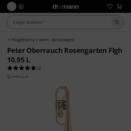
Rozpoc
Flugelhorny z went. obrotowymi
Peter Oberrauch Rosengarten Flgh
10,95 L
5.0 na 5 gwiazdek z 2 ocen klientów
(
2
)