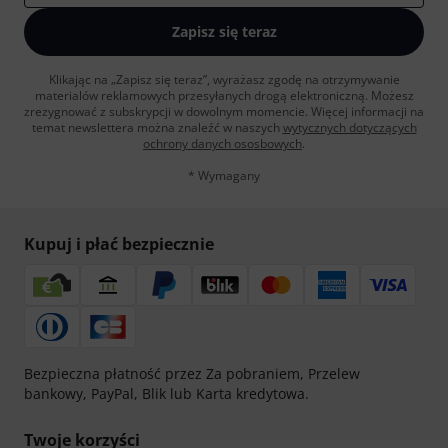
Zapisz się teraz
Klikając na „Zapisz się teraz”, wyrażasz zgodę na otrzymywanie
materialów reklamowych przesyłanych drogą elektroniczną. Możesz
zrezygnować z subskrypcji w dowolnym momencie. Więcej informacji na
temat newslettera można znaleźć w naszych
wytycznych dotyczących
ochrony danych ososbowych
.
* Wymagany
Kupuj i płać bezpiecznie
Bezpieczna płatność przez Za pobraniem, Przelew
bankowy, PayPal, Blik lub Karta kredytowa.
Twoje korzyści