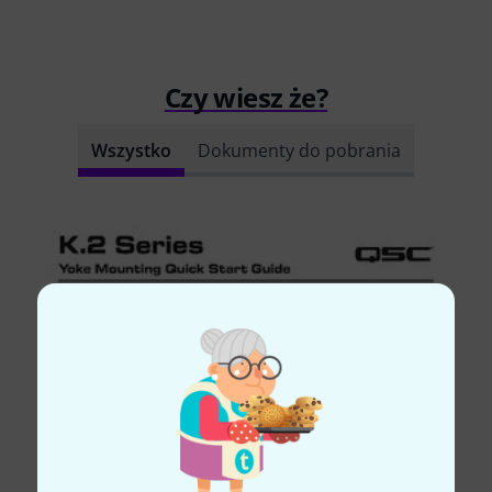
Czy wiesz że?
Wszystko
Dokumenty do pobrania