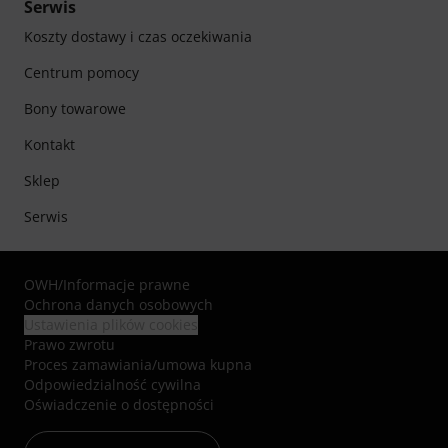
Serwis
Koszty dostawy i czas oczekiwania
Centrum pomocy
Bony towarowe
Kontakt
Sklep
Serwis
OWH
/
Informacje prawne
Ochrona danych osobowych
Ustawienia plików cookies
Prawo zwrotu
Proces zamawiania/umowa kupna
Odpowiedzialność cywilna
Oświadczenie o dostępności