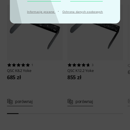
·
Informacje prawne
Ochrona danych osobowych
1
3
QSC
K8.2 Yoke
QSC
K12.2 Yoke
685 zł
855 zł
porównaj
porównaj