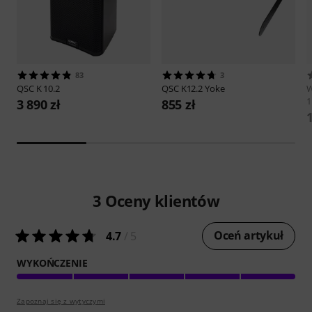
83
3
QSC
K 10.2
QSC
K12.2 Yoke
1
3 890 zł
855 zł
3
Oceny klientów
Oceń artykuł
4.7
/ 5
WYKOŃCZENIE
Zapoznaj się z wytyczymi