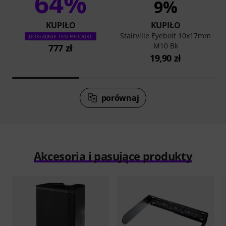
64%
9%
KUPIŁO
KUPIŁO
Stairville Eyebolt 10x17mm
DOKŁADNIE TEN PRODUKT
M10 Bk
777 zł
19,90 zł
porównaj
Akcesoria i pasujące produkty