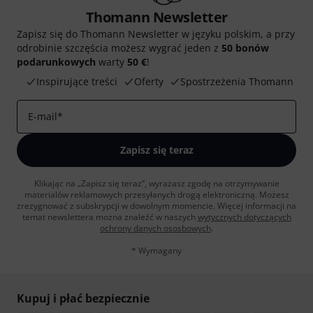
Thomann Newsletter
Zapisz się do Thomann Newsletter w języku polskim, a przy
odrobinie szczęścia możesz wygrać jeden z
50 bonów
podarunkowych
warty
50 €
!
Inspirujące treści
Oferty
Spostrzeżenia Thomann
E-mail
*
Zapisz się teraz
Klikając na „Zapisz się teraz”, wyrażasz zgodę na otrzymywanie
materialów reklamowych przesyłanych drogą elektroniczną. Możesz
zrezygnować z subskrypcji w dowolnym momencie. Więcej informacji na
temat newslettera można znaleźć w naszych
wytycznych dotyczących
ochrony danych ososbowych
.
* Wymagany
Kupuj i płać bezpiecznie