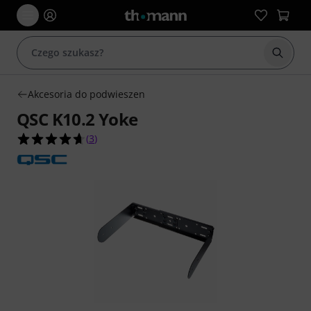
Rozpoc
Akcesoria do podwieszen
QSC K10.2 Yoke
4.7 na 5 gwiazdek z 3 ocen klientów
(
3
)