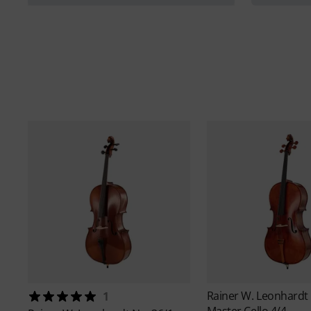
graj
Rainer W. Leonhardt
1