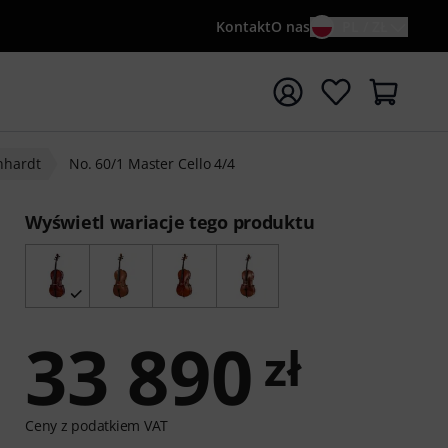
Kontakt
O nas
PL / ZŁ
ocznij wyszukiwanie od słowa kluczowego {searchTerm}
nhardt
No. 60/1 Master Cello 4/4
Wyświetl wariacje tego produktu
33 890
zł
Ceny z podatkiem VAT