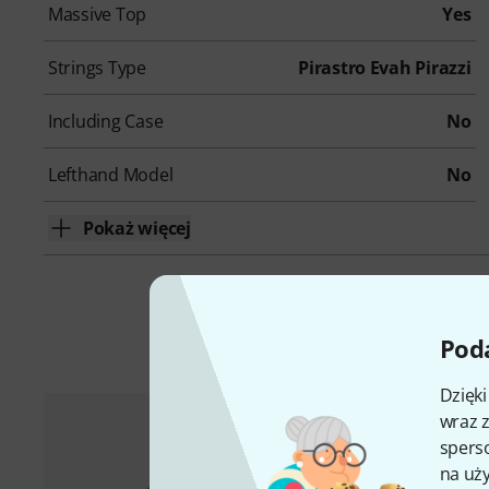
Massive Top
Yes
Strings Type
Pirastro Evah Pirazzi
Including Case
No
Lefthand Model
No
Pokaż więcej
A
Poda
Dzięk
wraz z
sperso
na uży