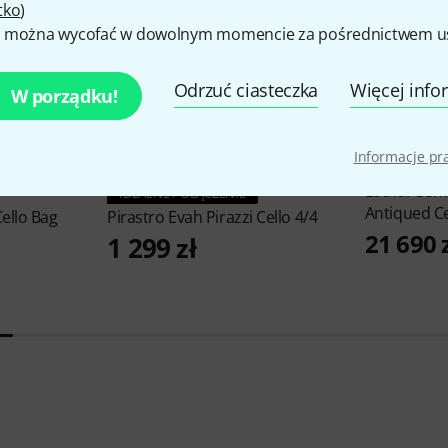
tko
)
 można wycofać w dowolnym momencie za pośrednictwem ust
Odrzuć ciasteczka
Więcej info
W porządku!
Informacje p
11
Lothar Sem
IDEALNE POŁĄCZENIE
Antiqued Ce
Cello Bag
Pirastro
Evah Pirazzi Cello 4/4
21 690 
1 299 zł