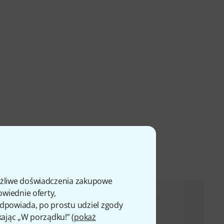
ty
ożliwe doświadczenia zakupowe
owiednie oferty,
 odpowiada, po prostu udziel zgody
kając „W porządku!” (
pokaż