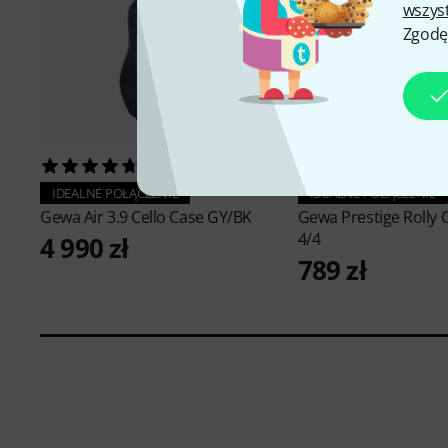
wszys
Zgodę
7
6
IDEALNE POŁĄCZENIE
IDEALNE POŁĄCZENIE
Gewa
Air 3.9 Cello Case GY/BK
Gewa
Prestige Rolly 
4/4
4 990 zł
789 zł