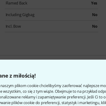
Flamed Back
Yes
Including Gigbag
No
Incl. Bow
No
kcesoria i pasujące produk
ne z miłością!
i naszym plikom cookie chcielibyśmy zaoferować najlepsze m
e wszystkim, co się z tym wiąże. Obejmuje to na przykład odp
nalizowane reklamy i zapamiętywanie preferencji. Jeśli Ci to
wanie plików cookie do preferencji, statystyk i marketingu, kli