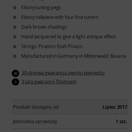
Ebony tuning pegs
Ebony tailpiece with four fine tuners
Dark brown shadings
Hand-lacquered to give a light antique effect
Strings: Pirastro Evah Pirazzi
Manufactured in Germany in Mittenwald, Bavaria
30-dniowa gwarancja zwrotu pieniędzy
30
3 lata gwarancji Thomann
3
Produkt dostępny od
Lipiec 2017
Jednostka sprzedaży
1 szt.