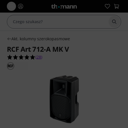
Rozpoc
Akt. kolumny szerokopasmowe
RCF Art 712-A MK V
4.9 na 5 gwiazdek z 28 ocen klientów
(
28
)