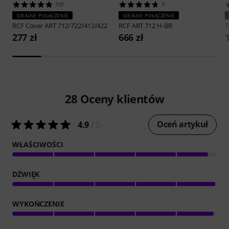
137
7
IDEALNE POŁĄCZENIE
IDEALNE POŁĄCZENIE
RCF
Cover ART 712/722/412/422
RCF
ART 712 H-BR
277 zł
666 zł
28
Oceny klientów
Oceń artykuł
4.9
/ 5
WŁAŚCIWOŚCI
DŹWIĘK
WYKOŃCZENIE