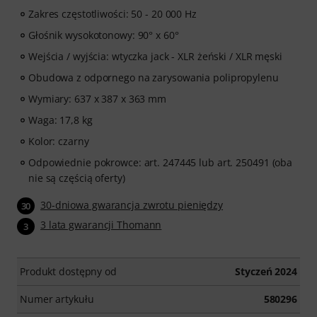
Zakres częstotliwości: 50 - 20 000 Hz
Głośnik wysokotonowy: 90° x 60°
Wejścia / wyjścia: wtyczka jack - XLR żeński / XLR męski
Obudowa z odpornego na zarysowania polipropylenu
Wymiary: 637 x 387 x 363 mm
Waga: 17,8 kg
Kolor: czarny
Odpowiednie pokrowce: art. 247445 lub art. 250491 (oba
nie są częścią oferty)
30-dniowa gwarancja zwrotu pieniędzy
30
3 lata gwarancji Thomann
3
Produkt dostępny od
Styczeń 2024
Numer artykułu
580296