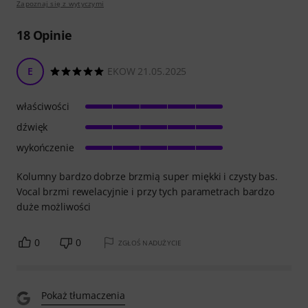
Zapoznaj się z wytyczymi
18
Opinie
E
EKOW 21.05.2025
właściwości
dźwięk
wykończenie
Kolumny bardzo dobrze brzmią super miękki i czysty bas.
Vocal brzmi rewelacyjnie i przy tych parametrach bardzo
duże możliwości
0
0
ZGŁOŚ NADUŻYCIE
Pokaż tłumaczenia