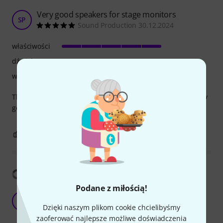
Very good speakers for stage monitors
SP
Sound Production 30.12.2024
właściwości
dźwięk
wykończenie
Those speakers are very good on loud stages and even very
good for small houses
2
0
ZGŁOŚ NADUŻYCIE
Pokaż tłumaczenia
Podane z miłością!
The best speaker in the category “under 1000€”
M
MarioTbs92 06.12.2025
Dzięki naszym plikom cookie chcielibyśmy
zaoferować najlepsze możliwe doświadczenia