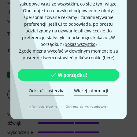
właściwości
zakupowe wraz ze wszystkim, co się z tym wiąże.
Obejmuje to na przykład odpowiednie oferty,
dźwięk
spersonalizowane reklamy i zapamiętywanie
wykończenie
preferencji. Jeśli Ci to odpowiada, po prostu
udziel zgody na używanie plików cookie do
There is no better speaker in this category.
preferencji, statystyk i marketingu, klikając „W
porządku!” (
pokaż wszystko
)
2
0
ZGŁOŚ NADUŻYCIE
Zgodę można wycofać w dowolnym momencie za
pośrednictwem ustawień plików cookie (
here
)
Pokaż oryginał
W porządku!
RCF Art 712-A MK V Nie mogłem kupić nic
Odrzuć ciasteczka
Więcej informacji
lepszego
SB
Salvo Braccio 05.03.2024
·
Informacje prawne
Ochrona danych osobowych
właściwości
dźwięk
wykończenie