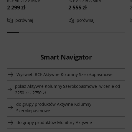
RCF
Art 712-A MK V
RCF
Art 715-A MK V
2 299 zł
2 555 zł
2
porównaj
porównaj
Smart Navigator
Wyświetl RCF Aktywne Kolumny Szerokopasmowe
pokaż Aktywne Kolumny Szerokopasmowe w cenie od
2250 zł - 2750 zł
do grupy produktów Aktywne Kolumny
Szerokopasmowe
do grupy produktów Monitory Aktywne