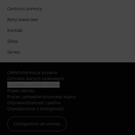
Centrum pomocy
Bony towarowe
Kontakt
Sklep
Serwis
OWH
/
Informacje prawne
Ochrona danych osobowych
Ustawienia plików cookies
Prawo zwrotu
Proces zamawiania/umowa kupna
Odpowiedzialność cywilna
Oświadczenie o dostępności
Odstąpienie od umowy