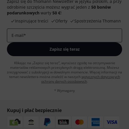
Zapisz się do Thomann Newsletter w języku polskim, a przy
odrobinie szczęścia możesz wygrać jeden z
50 bonów
podarunkowych
warty
50 €
!
Inspirujące treści
Oferty
Spostrzeżenia Thomann
E-mail
*
Zapisz się teraz
Klikając na „Zapisz się teraz”, wyrażasz zgodę na otrzymywanie
materialów reklamowych przesyłanych drogą elektroniczną. Możesz
zrezygnować z subskrypcji w dowolnym momencie. Więcej informacji na
temat newslettera można znaleźć w naszych
wytycznych dotyczących
ochrony danych ososbowych
.
* Wymagany
Kupuj i płać bezpiecznie