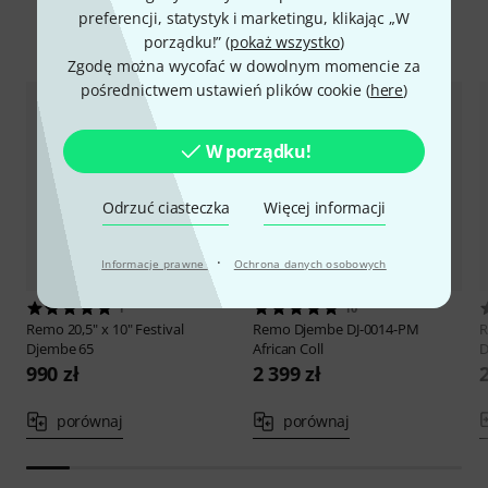
preferencji, statystyk i marketingu, klikając „W
Porównaj opcje
porządku!” (
pokaż wszystko
)
Zgodę można wycofać w dowolnym momencie za
pośrednictwem ustawień plików cookie (
here
)
W porządku!
Odrzuć ciasteczka
Więcej informacji
·
Informacje prawne
Ochrona danych osobowych
1
10
Remo
20,5" x 10" Festival
Remo
Djembe DJ-0014-PM
Djembe 65
African Coll
D
990 zł
2 399 zł
2
porównaj
porównaj