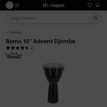
Rozpoc
Djemby
Remo 10" Advent Djembe
4.5 na 5 gwiazdek z 2 ocen klientów
(
2
)