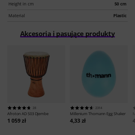
Height in cm
50 cm
Material
Plastic
Akcesoria i pasujące produkty
28
2314
Afroton
AD S03 Djembe
Millenium
Thomann Egg Shaker
M
1 059 zł
4,33 zł
4