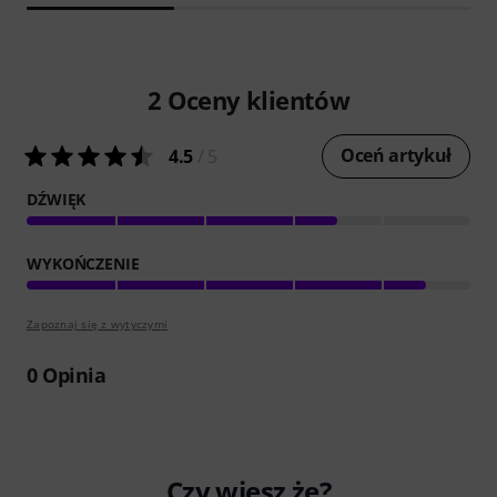
2
Oceny klientów
Oceń artykuł
4.5
/ 5
DŹWIĘK
WYKOŃCZENIE
Zapoznaj się z wytyczymi
0
Opinia
Czy wiesz że?