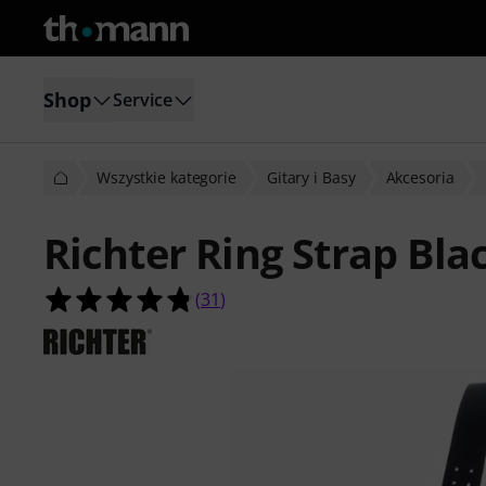
Shop
Service
Wszystkie kategorie
Gitary i Basy
Akcesoria
Richter Ring Strap Bla
4.8 na 5 gwiazdek z 31 ocen klientó
(
31
)