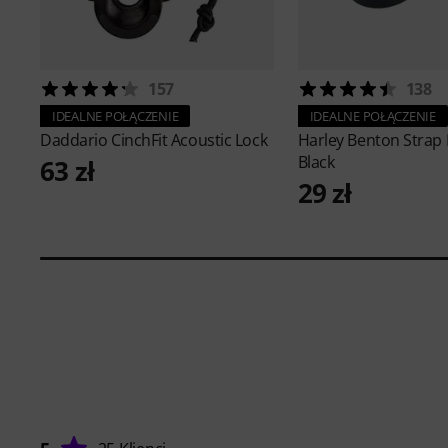
157
138
IDEALNE POŁĄCZENIE
IDEALNE POŁĄCZENIE
Daddario
CinchFit Acoustic Lock
Harley Benton
Strap
Black
63 zł
29 zł