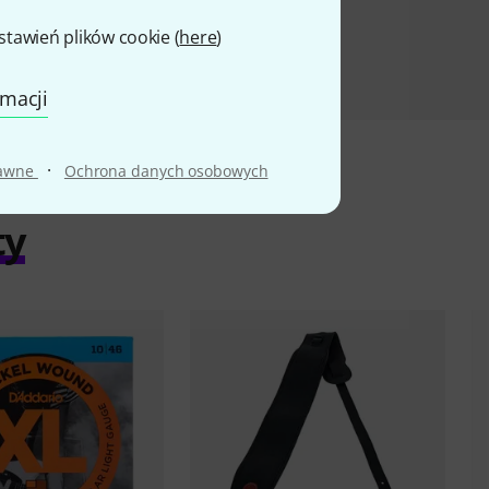
awień plików cookie (
here
)
rmacji
·
rawne
Ochrona danych osobowych
ty