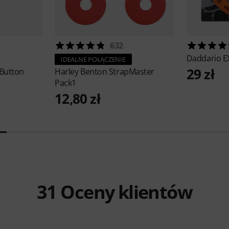
632
Daddario
E
IDEALNE POŁĄCZENIE
29 zł
 Button
Harley Benton
StrapMaster
Pack1
12,80 zł
31
Oceny klientów