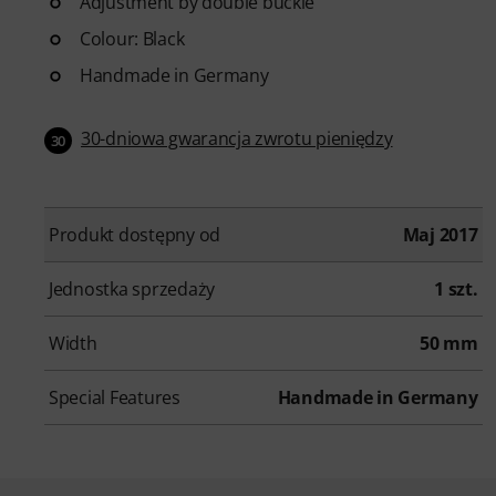
Adjustment by double buckle
Colour: Black
Handmade in Germany
30-dniowa gwarancja zwrotu pieniędzy
30
Produkt dostępny od
Maj 2017
Jednostka sprzedaży
1 szt.
Width
50 mm
Special Features
Handmade in Germany