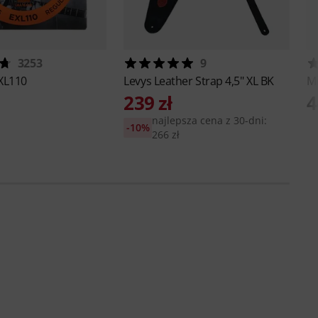
3253
9
XL110
Levys
Leather Strap 4,5" XL BK
M
239 zł
4
najlepsza cena z 30-dni:
-10%
266 zł