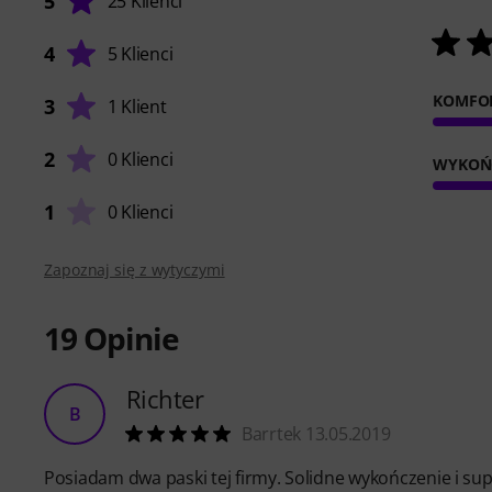
5
25 Klienci
4
5 Klienci
KOMFOR
3
1 Klient
2
0 Klienci
WYKOŃ
1
0 Klienci
Zapoznaj się z wytyczymi
19
Opinie
Richter
B
Barrtek 13.05.2019
Posiadam dwa paski tej firmy. Solidne wykończenie i sup