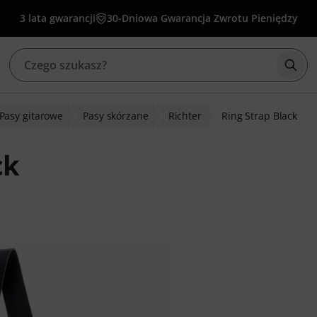
3 lata gwarancji
30-Dniowa Gwarancja Zwrotu Pieniędzy
Rozp
Pasy gitarowe
Pasy skórzane
Richter
Ring Strap Black
ck
w