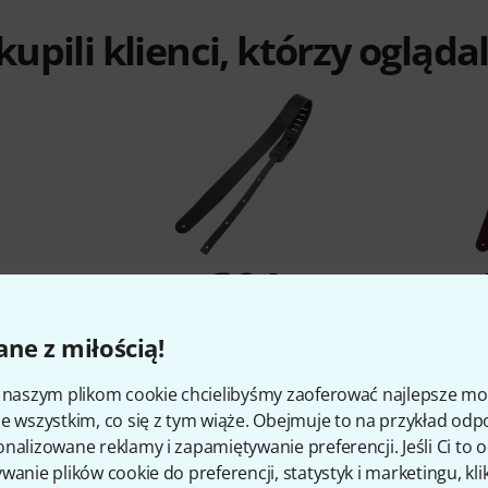
 kupili klienci, którzy ogląd
%
6%
ne z miłością!
O
KUPIŁO
 Strap
Richter Guitar Strap Raw II BK
Richter
i naszym plikom cookie chcielibyśmy zaoferować najlepsze m
Black
106 zł
e wszystkim, co się z tym wiąże. Obejmuje to na przykład odp
nalizowane reklamy i zapamiętywanie preferencji. Jeśli Ci to
wanie plików cookie do preferencji, statystyk i marketingu, kli