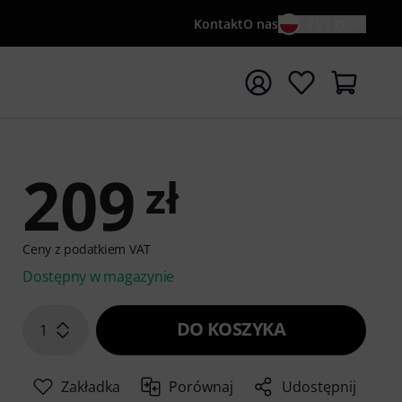
Kontakt
O nas
PL / ZŁ
ocznij wyszukiwanie od słowa kluczowego {searchTerm}
209
zł
Ceny z podatkiem VAT
Dostępny w magazynie
DO KOSZYKA
1
Zakładka
Porównaj
Udostępnij