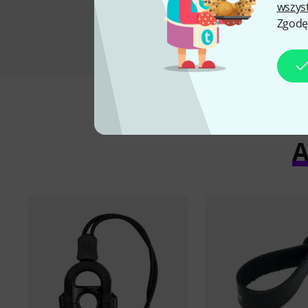
wszys
Zgodę
A