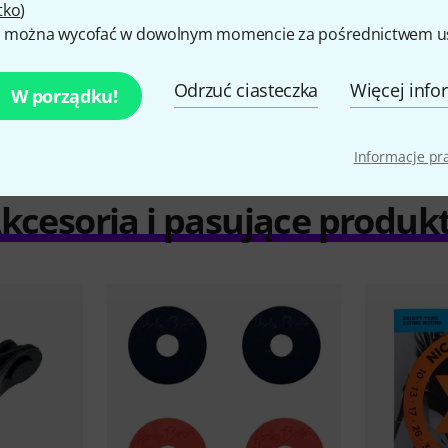
tko
)
 można wycofać w dowolnym momencie za pośrednictwem ust
porównaj
Odrzuć ciasteczka
Więcej info
W porządku!
Informacje p
kcesoria i pasujące produk