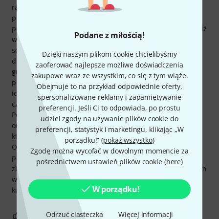
ramionach można nosić urządzenie samodzielnie; w
przeciwnym razie można doczepić cztery kółka w razie
potrzeby. Dźwięk jest fantastyczny, a głośność jest więcej niż
Podane z miłością!
wystarczająca dla całej mojej doliny. Jakość wykonania jest
solidna, choć moje koty niestety używają pokrowca jako
Dzięki naszym plikom cookie chcielibyśmy
drapaka. Kupiłem też odbiornik Bluetooth TaoTronics z
zaoferować najlepsze możliwe doświadczenia
gniazdem 3,5 mm na Amazon za 15 euro, żebym mógł
zakupowe wraz ze wszystkim, co się z tym wiąże.
podłączyć telefon do głośnika i korzystać ze Spotify. To
Obejmuje to na przykład odpowiednie oferty,
idealne uzupełnienie mojego Rolanda FA08, zapewniające
spersonalizowane reklamy i zapamiętywanie
czyste odtwarzanie wysokich i niskich częstotliwości.
preferencji. Jeśli Ci to odpowiada, po prostu
Początkowo miałem monitory studyjne, ale nie nadają się
udziel zgody na używanie plików cookie do
one do prawdziwego basu. Zdecydowanie wolę głośnik,
preferencji, statystyk i marketingu, klikając „W
który sprawdzi się w domu i nadaje się również na scenę.
porządku!” (
pokaż wszystko
)
Osłona przed głośnikami zapobiega również wgnieceniom
Zgodę można wycofać w dowolnym momencie za
palców u dzieci. Dzięki solidnej konstrukcji głośnik nie jest
pośrednictwem ustawień plików cookie (
here
)
zbyt delikatny na przyjęcia ogrodowe, nawet jeśli wieczorem
wilgotność powietrza nieco wzrośnie. Podsumowując:
W porządku!
kupiłbym go ponownie bez wahania!
Odrzuć ciasteczka
Więcej informacji
9
5
ZGŁOŚ NADUŻYCIE