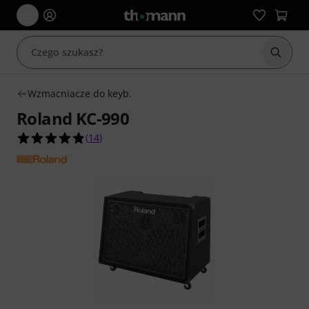
Rozpoc
Wzmacniacze do keyb.
Roland KC-990
4.9 na 5 gwiazdek z 14 ocen klientów
(
14
)