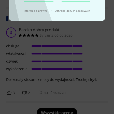
·
Informacje prawne
Ochrona danych osobowych
Pokaż oryginał
Bardzo dobry produkt
S
SylvainZ 06.05.2020
obsługa
właściwości
dźwięk
wykończenie
Doskonały stosunek mocy do wydajności. Trochę ciężki.
3
2
ZGŁOŚ NADUŻYCIE
Wszystkie oceny