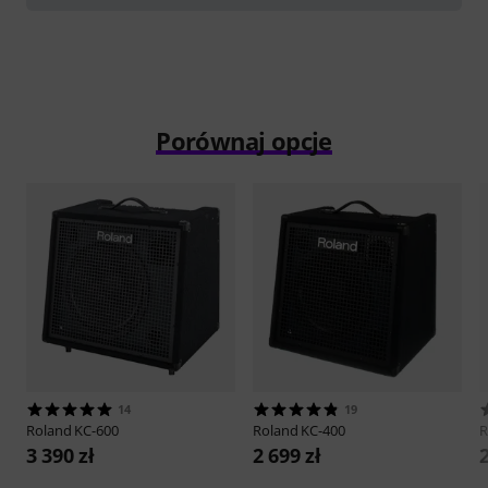
Porównaj opcje
14
19
Roland
KC-600
Roland
KC-400
R
3 390 zł
2 699 zł
2