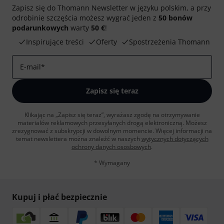
Zapisz się do Thomann Newsletter w języku polskim, a przy
odrobinie szczęścia możesz wygrać jeden z
50 bonów
podarunkowych
warty
50 €
!
Inspirujące treści
Oferty
Spostrzeżenia Thomann
E-mail
*
Zapisz się teraz
Klikając na „Zapisz się teraz”, wyrażasz zgodę na otrzymywanie
materialów reklamowych przesyłanych drogą elektroniczną. Możesz
zrezygnować z subskrypcji w dowolnym momencie. Więcej informacji na
temat newslettera można znaleźć w naszych
wytycznych dotyczących
ochrony danych ososbowych
.
* Wymagany
Kupuj i płać bezpiecznie