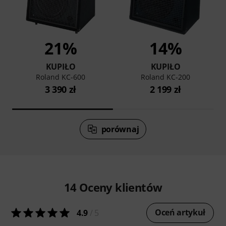
21%
14%
KUPIŁO
KUPIŁO
Roland KC-600
Roland KC-200
3 390 zł
2 199 zł
porównaj
14
Oceny klientów
Oceń artykuł
4.9
/ 5