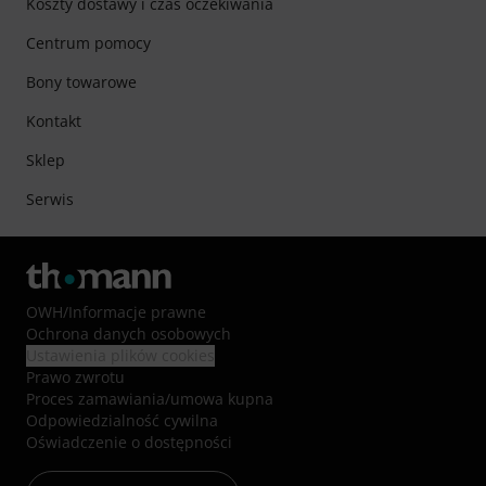
Koszty dostawy i czas oczekiwania
Centrum pomocy
Bony towarowe
Kontakt
Sklep
Serwis
OWH
/
Informacje prawne
Ochrona danych osobowych
Ustawienia plików cookies
Prawo zwrotu
Proces zamawiania/umowa kupna
Odpowiedzialność cywilna
Oświadczenie o dostępności