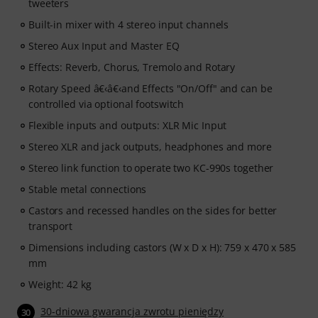
tweeters
Built-in mixer with 4 stereo input channels
Stereo Aux Input and Master EQ
Effects: Reverb, Chorus, Tremolo and Rotary
Rotary Speed â€‹â€‹and Effects "On/Off" and can be
controlled via optional footswitch
Flexible inputs and outputs: XLR Mic Input
Stereo XLR and jack outputs, headphones and more
Stereo link function to operate two KC-990s together
Stable metal connections
Castors and recessed handles on the sides for better
transport
Dimensions including castors (W x D x H): 759 x 470 x 585
mm
Weight: 42 kg
30-dniowa gwarancja zwrotu pieniędzy
30