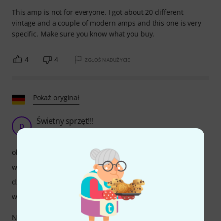
This amp is not for everyone. I got about 20 different
vintage and a couple of modern amps and this one is very
specific. Make sure you know what you buy.
4
4
ZGŁOŚ NADUŻYCIE
Pokaż oryginał
Świetny sprzęt!!!
D
Dutz 17.09.2019
obsługa
właściwości
dźwięk
wykończenie
Najpierw porozmawiajmy o wadze: z odrobiną siły w