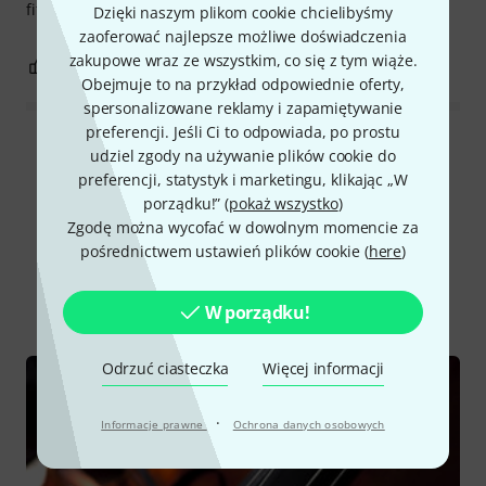
fits my 7/8 sized doublebass perfectly.
Dzięki naszym plikom cookie chcielibyśmy
zaoferować najlepsze możliwe doświadczenia
zakupowe wraz ze wszystkim, co się z tym wiąże.
0
0
ZGŁOŚ NADUŻYCIE
Obejmuje to na przykład odpowiednie oferty,
spersonalizowane reklamy i zapamiętywanie
preferencji. Jeśli Ci to odpowiada, po prostu
Wszystkie oceny
udziel zgody na używanie plików cookie do
preferencji, statystyk i marketingu, klikając „W
porządku!” (
pokaż wszystko
)
Zgodę można wycofać w dowolnym momencie za
Czy wiesz że?
pośrednictwem ustawień plików cookie (
here
)
Wszystko
Poradniki
W porządku!
Odrzuć ciasteczka
Więcej informacji
·
Informacje prawne
Ochrona danych osobowych