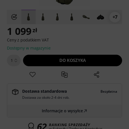
+7
1 099
zł
Ceny z podatkiem VAT
Dostępny w magazynie
DO KOSZYKA
1
Dostawa standardowa
Bezpłatna
Dostawa za około 2-4 dni rob.
Informacje o wysyłce
62
RANKING SPRZEDAŻY
w Futerały i Torby na Kontrabas