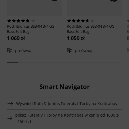
19
21
Roth & Junius
BSB-04 3/4 GG
Roth & Junius
BSB-04 3/4 OG
R
Bass Soft Bag
Bass Soft Bag
B
1 069 zł
1 059 zł
porównaj
porównaj
Smart Navigator
Wyświetl Roth & Junius Futerały i Torby na Kontrabas
pokaż Futerały i Torby na Kontrabas w cenie od 1000 zł
- 1500 zł