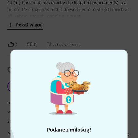
Fit (my bass matches exactly the listed measurements) is a
bit on the snug side, and it doesn't seem to stretch much at
all. Fabric is tough, padding is great,
Pokaż więcej
1
0
ZGŁOŚ NADUŻYCIE
Pokaż tłumaczenia
fantastic bag
B
BorisSchmidtMusic 25.05.2022
montaż
wykończenie
stabilność
Podane z miłością!
Protects my bass very well, solid build, looks good, fair price.