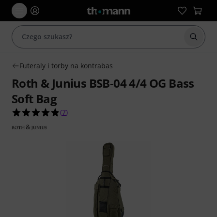
Rozpoc
Futeraly i torby na kontrabas
Roth & Junius BSB-04 4/4 OG Bass
Soft Bag
4.9 na 5 gwiazdek z 7 ocen klientów
(
7
)