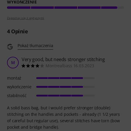
WYKOŃCZENIE
Zapoznaj się z wytyczymi
4
Opinie
Pokaż tłumaczenia
Very good, but needs stronger stitching
M
Montrealbass 16.03.2023
montaż
wykończenie
stabilność
A solid bass bag, but I would prefer stronger (double)
stitching on the handles and pockets - already (1 1/2 years
of careful but regular use), several stitches have torn (bow
pocket and bridge handle).