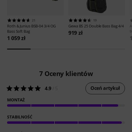
21
19
Roth & Junius
BSB-04 3/4 OG
Gewa
BS 25 Double Bass Bag 4/4
A
Bass Soft Bag
9
919 zł
1 059 zł
1
7
Oceny klientów
Oceń artykuł
4.9
/ 5
MONTAŻ
STABILNOŚĆ