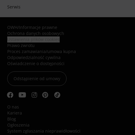
Serwis
OWH
/
Informacje prawne
Ochrona danych osobowych
Ustawienia plików cookies
Prawo zwrotu
Proces zamawiania/umowa kupna
Odpowiedzialność cywilna
Oświadczenie o dostępności
Odstąpienie od umowy
O nas
Kariera
Blog
Ogłoszenia
System zgłaszania nieprawidłowości