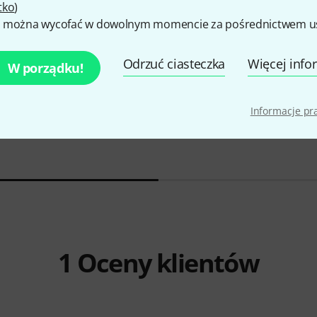
tko
)
 można wycofać w dowolnym momencie za pośrednictwem ust
Odrzuć ciasteczka
Więcej info
W porządku!
Gewa
No.3 Cello Bridge 1/2 Std
Gewa
No.3 
83 zł
83 zł
Informacje p
ridge 4/4
1
Oceny klientów