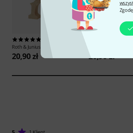
wszys
Zgodę
3
6
Roth & Junius
Cello Bridge 1/4
Roth & Junius
Cello B
20,90 zł
20,90 zł
5
1 Klient