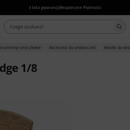
3 lata gwarancji
Bezpieczne Płatności
Rozp
strumenty smyczkowe
Akcesoria do wiolonczeli
Mostki do wio
idge 1/8