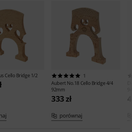
ius
Cello Bridge 1/2
1
ł
Aubert
No.18 Cello Bridge 4/4
D
92mm
9
333 zł
4
naj
porównaj