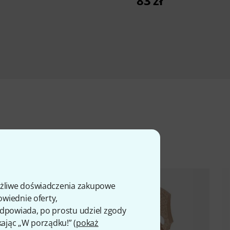
83 zł
ty
ożliwe doświadczenia zakupowe
owiednie oferty,
 odpowiada, po prostu udziel zgody
kając „W porządku!” (
pokaż