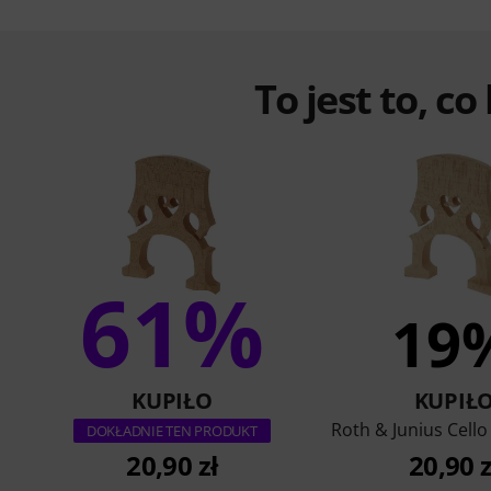
To jest to, co
61%
19
KUPIŁO
KUPIŁ
Roth & Junius Cello
DOKŁADNIE TEN PRODUKT
20,90 zł
20,90 z