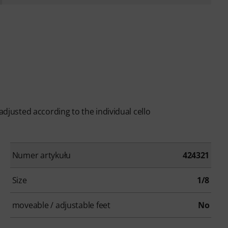
adjusted according to the individual cello
Numer artykułu
424321
Size
1/8
moveable / adjustable feet
No