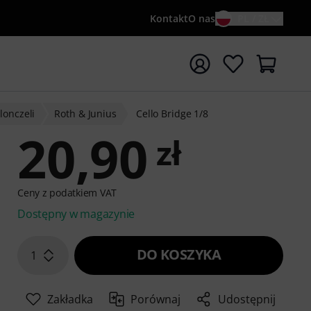
Kontakt
O nas
PL / ZŁ
ocznij wyszukiwanie od słowa kluczowego {searchTerm}
lonczeli
Roth & Junius
Cello Bridge 1/8
20,90
zł
Ceny z podatkiem VAT
Dostępny w magazynie
DO KOSZYKA
1
Zakładka
Porównaj
Udostępnij