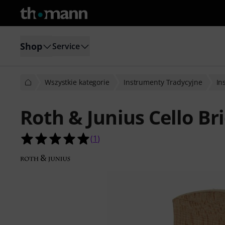
Shop
Service
Wszystkie kategorie
Instrumenty Tradycyjne
In
Roth & Junius Cello Br
5.0 na 5 gwiazdek z 1 ocen klientów
(
1
)