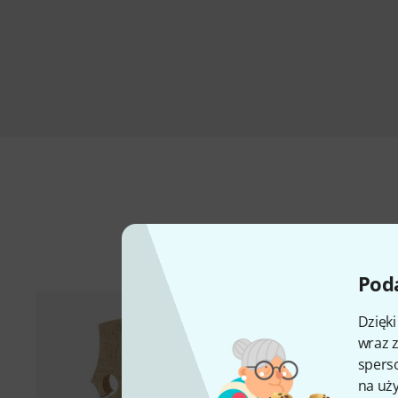
A
Poda
Dzięk
wraz z
sperso
na uży