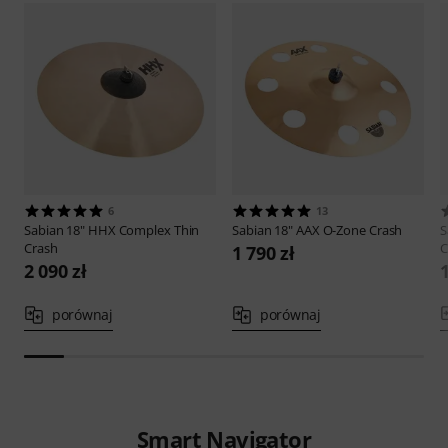
6
13
Sabian
18" HHX Complex Thin
Sabian
18" AAX O-Zone Crash
S
Crash
C
1 790 zł
2 090 zł
1
porównaj
porównaj
Smart Navigator