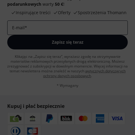
podarunkowych
warty
50 €
!
Inspirujące treści
Oferty
Spostrzeżenia Thomann
E-mail
*
Zapisz się teraz
Klikając na „Zapisz się teraz”, wyrażasz zgodę na otrzymywanie
materialów reklamowych przesyłanych drogą elektroniczną. Możesz
zrezygnować z subskrypcji w dowolnym momencie. Więcej informacji na
temat newslettera można znaleźć w naszych
wytycznych dotyczących
ochrony danych ososbowych
.
* Wymagany
Kupuj i płać bezpiecznie