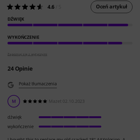
Oceń artykuł
4.6
/ 5
DŹWIĘK
WYKOŃCZENIE
Zapoznaj się z wytyczymi
24
Opinie
Pokaż tłumaczenia
M
Mazet 02.10.2023
dźwięk
wykończenie
I bought this to replace my old cracked 18'' AAXplosion. A