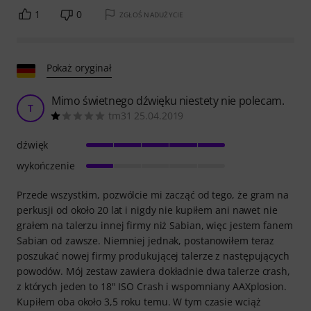
1
0
ZGŁOŚ NADUŻYCIE
Pokaż oryginał
Mimo świetnego dźwięku niestety nie polecam.
T
tm31 25.04.2019
dźwięk
wykończenie
Przede wszystkim, pozwólcie mi zacząć od tego, że gram na
perkusji od około 20 lat i nigdy nie kupiłem ani nawet nie
grałem na talerzu innej firmy niż Sabian, więc jestem fanem
Sabian od zawsze. Niemniej jednak, postanowiłem teraz
poszukać nowej firmy produkującej talerze z następujących
powodów. Mój zestaw zawiera dokładnie dwa talerze crash,
z których jeden to 18" ISO Crash i wspomniany AAXplosion.
Kupiłem oba około 3,5 roku temu. W tym czasie wciąż