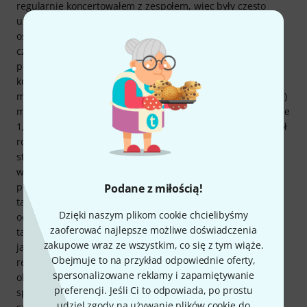
regularnie koncertowałem z zespołem, więc były często
używane. I to właśnie w tym momencie jakość (niestety)
osiągnęła swój limit, ponieważ po stosunkowo krótkim
czasie (nieco ponad roku) w pierwszym talerzu pojawiły się
pęknięcia (pomimo bardzo starannego obchodzenia się i
konserwacji). Talerze były używane przez około 15-16
miesięcy od zakupu. Jeden z nich (jak wspomniano powyżej)
miał już wtedy pęknięcia. Po tym, jak talerze spędziły kolejne
1,5 roku bezpiecznie przechowywane w futerale, prawie pół
roku temu odbudowałem swój zestaw i zacząłem grać w
studiu. Musiałem wymienić jeden talerz z powodu
wspomnianych pęknięć, a wczoraj drugi wyzionął ducha –
po zaledwie dwóch latach gry, co jest nie do przyjęcia dla
Podane z miłością!
talerza w tym przedziale cenowym i przy takich
Dzięki naszym plikom cookie chcielibyśmy
oczekiwaniach jakościowych. Krótko mówiąc: brzmienie
zaoferować najlepsze możliwe doświadczenia
talerzy Sabian jest niestety fantastyczne i dokładnie takie,
zakupowe wraz ze wszystkim, co się z tym wiąże.
jakiego szukam w moim zestawie. Niestety, nie
Obejmuje to na przykład odpowiednie oferty,
rekompensuje to słabego wykonania (ani niekooperatywnej
spersonalizowane reklamy i zapamiętywanie
obsługi klienta Sabian). Teraz nie mam innego wyjścia, jak
preferencji. Jeśli Ci to odpowiada, po prostu
spędzić dzień w naszym lokalnym sklepie muzycznym,
udziel zgody na używanie plików cookie do