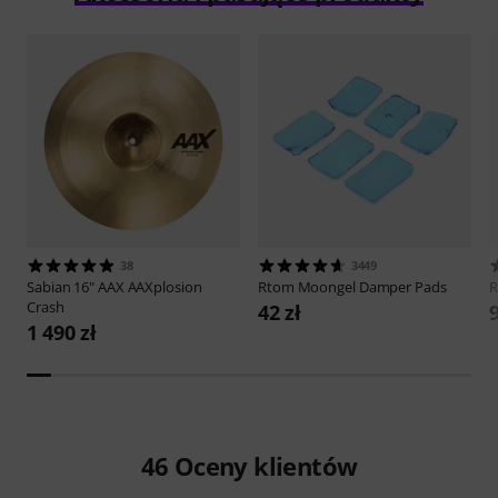
38
3449
Sabian
16" AAX AAXplosion
Rtom
Moongel Damper Pads
Crash
42 zł
9
1 490 zł
46
Oceny klientów