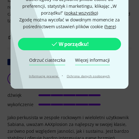
szukając alternatywnego brzmienia talerzy, ponieważ
preferencji, statystyk i marketingu, klikając „W
regularna wymiana talerzy crash Sabian a) nie jest tym,
porządku!” (
pokaż wszystko
)
czego chcę, b) zbyt droga i c) nie jest tym, czego oczekuję od
Zgodę można wycofać w dowolnym momencie za
talerzy z najwyższej półki.
pośrednictwem ustawień plików cookie (
here
)
9
2
ZGŁOŚ NADUŻYCIE
W porządku!
Odrzuć ciasteczka
Więcej informacji
Pokaż oryginał
Dla rocka!
·
Informacje prawne
Ochrona danych osobowych
RP
Rémy P. 23.05.2011
dźwięk
wykończenie
Jako perkusista w zespole rockowym i wieloletni użytkownik
Sabiana, uważam AAXplosion za najlepszy w swojej klasie,
zarówno pod względem jasności, jak i sustainu. Jest bardzo
stabilny i oferuje bardzo interesującą gamę brzmień,