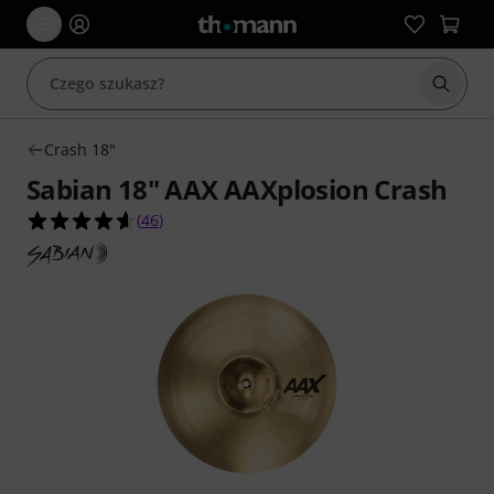
Rozpoc
Crash 18"
Sabian 18" AAX AAXplosion Crash
4.6 na 5 gwiazdek z 46 ocen klientów
(
46
)