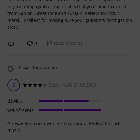
big sounding cymbal. Top quality that you come to expect
from Sabian. Great tone and sustain. Perfect for rock /
metal. Excellent for making sure your guitarists don't get too
close.
1
0
ZGŁOŚ NADUŻYCIE
Pokaż tłumaczenia
S
SCdrums88 24.01.2023
dźwięk
wykończenie
An excellent crash with a sharp sound. Perfect for rock
music