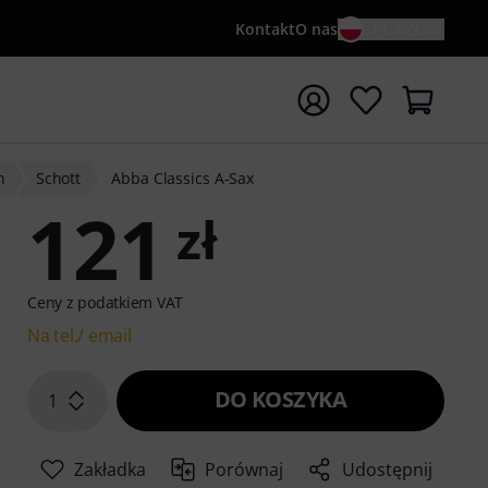
Kontakt
O nas
PL / ZŁ
ocznij wyszukiwanie od słowa kluczowego {searchTerm}
n
Schott
Abba Classics A-Sax
121
zł
Ceny z podatkiem VAT
Na tel./ email
DO KOSZYKA
1
Zakładka
Porównaj
Udostępnij