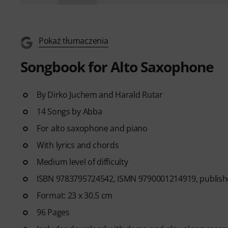
Pokaż tłumaczenia
Songbook for Alto Saxophone
By Dirko Juchem and Harald Rutar
14 Songs by Abba
For alto saxophone and piano
With lyrics and chords
Medium level of difficulty
ISBN 9783795724542, ISMN 9790001214919, publish
Format: 23 x 30.5 cm
96 Pages