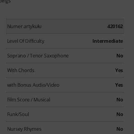
dings
Numer artykułu
420162
Level Of Difficulty
Intermediate
Soprano / Tenor Saxophone
No
With Chords
Yes
with Bonus Audio/Video
Yes
Film Score / Musical
No
Funk/Soul
No
Nursey Rhymes
No