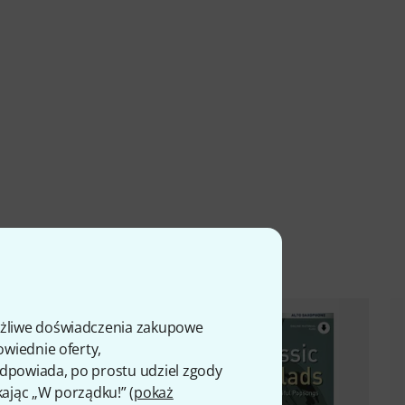
ty
ożliwe doświadczenia zakupowe
owiednie oferty,
 odpowiada, po prostu udziel zgody
kając „W porządku!” (
pokaż