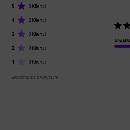
5
3 Klienci
4
2 Klienci
3
0 Klienci
ARANŻ
2
0 Klienci
1
0 Klienci
Zapoznaj się z wytyczymi