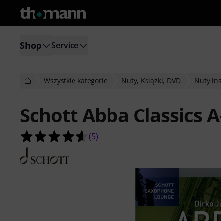
Shop
Service
Wszystkie kategorie
Nuty, Książki, DVD
Nuty in
Schott Abba Classics A
4.6 na 5 gwiazdek z 5 ocen klientów
(
5
)