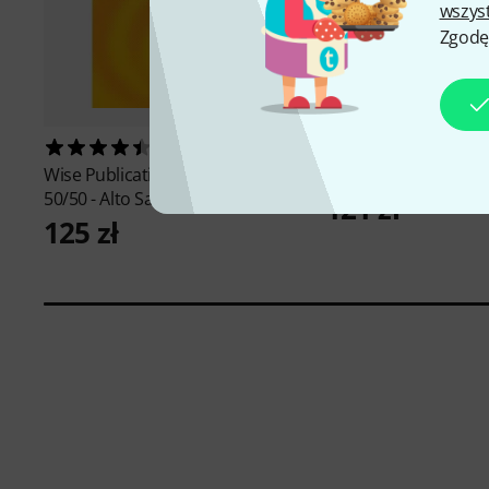
wszys
Zgodę
22
32
Wise Publications
Playalong
Schott
Jazz Ballads A
50/50 - Alto Sax
121 zł
125 zł