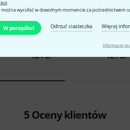
tko
)
 można wycofać w dowolnym momencie za pośrednictwem ust
Odrzuć ciasteczka
Więcej info
W porządku!
6
Informacje p
-Sax
Schott
Soul Classics 1 A-Sax
Schott
Beat
121 zł
121 zł
5
Oceny klientów