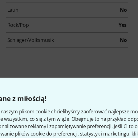
Latin
No
Rock/Pop
Yes
Schlager/Volksmusik
No
kcesoria i pasujące produk
ne z miłością!
i naszym plikom cookie chcielibyśmy zaoferować najlepsze m
e wszystkim, co się z tym wiąże. Obejmuje to na przykład odp
nalizowane reklamy i zapamiętywanie preferencji. Jeśli Ci to
wanie plików cookie do preferencji, statystyk i marketingu, kli