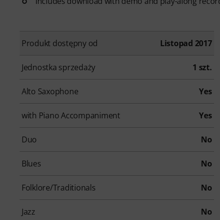
Includes download with demo and play-along recor
Produkt dostępny od
Listopad 2017
Jednostka sprzedaży
1 szt.
Alto Saxophone
Yes
with Piano Accompaniment
Yes
Duo
No
Blues
No
Folklore/Traditionals
No
Jazz
No