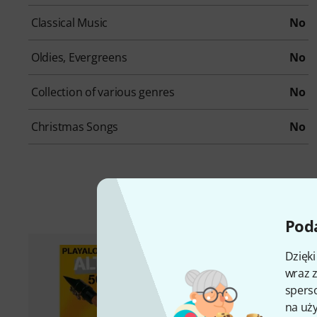
Classical Music
No
Oldies, Evergreens
No
Collection of various genres
No
Christmas Songs
No
A
Poda
Dzięk
wraz z
sperso
na uży