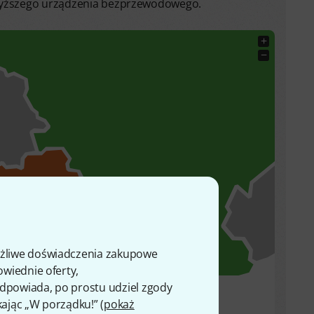
powyższego urządzenia bezprzewodowego.
+
−
ożliwe doświadczenia zakupowe
owiednie oferty,
 odpowiada, po prostu udziel zgody
kając „W porządku!” (
pokaż