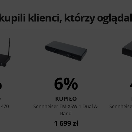
 kupili klienci, którzy ogląd
%
6%
O
KUPIŁO
 470
Sennheiser EM-XSW 1 Dual A-
Sennheise
Band
1 699 zł