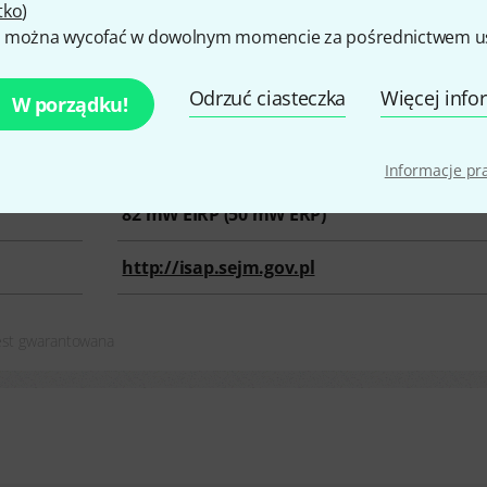
tko
)
 można wycofać w dowolnym momencie za pośrednictwem ust
hz @ 0 mW EIRP
Odrzuć ciasteczka
Więcej info
W porządku!
470 MHz – 694 Mhz
Darmowa
Informacje p
82
mW EIRP (
50
mW ERP)
http://isap.sejm.gov.pl
jest gwarantowana