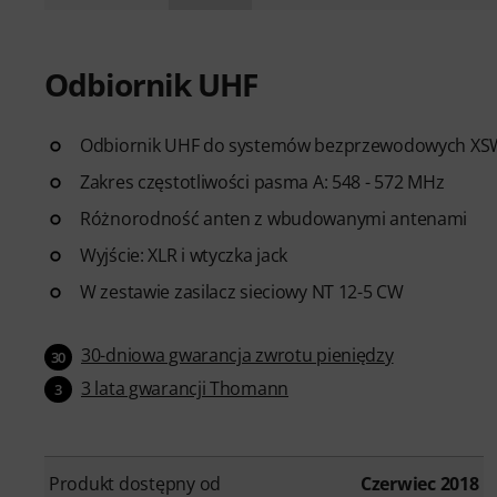
Odbiornik UHF
Odbiornik UHF do systemów bezprzewodowych XS
Zakres częstotliwości pasma A: 548 - 572 MHz
Różnorodność anten z wbudowanymi antenami
Wyjście: XLR i wtyczka jack
W zestawie zasilacz sieciowy NT 12-5 CW
30-dniowa gwarancja zwrotu pieniędzy
30
3 lata gwarancji Thomann
3
Produkt dostępny od
Czerwiec 2018