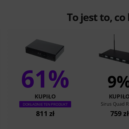
To jest to, co
61%
9
KUPIŁO
KUPIŁ
Sirus Quad R
DOKŁADNIE TEN PRODUKT
811 zł
759 zł