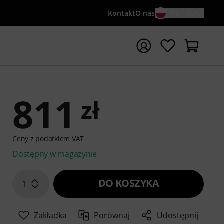
Kontakt
O nas
PL / ZŁ
ocznij wyszukiwanie od słowa kluczowego {searchTerm}
811
zł
Ceny z podatkiem VAT
Dostępny w magazynie
DO KOSZYKA
1
Zakładka
Porównaj
Udostępnij