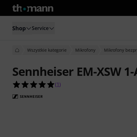
Shop
Service
Wszystkie kategorie
Mikrofony
Mikrofony bezp
Sennheiser EM-XSW 1-
5.0 na 5 gwiazdek z 1 ocen klientów
(
1
)