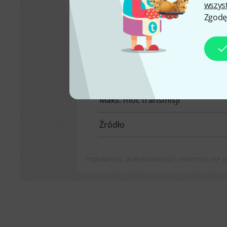
Polska
wszys
Zgodę
Wybierz produkt:
548 Mhz - 572 M
Zakres częstotliwości
Licencja
Maks. moc transmisji
Źródło
Poprawność przedstawionych informacji nie 