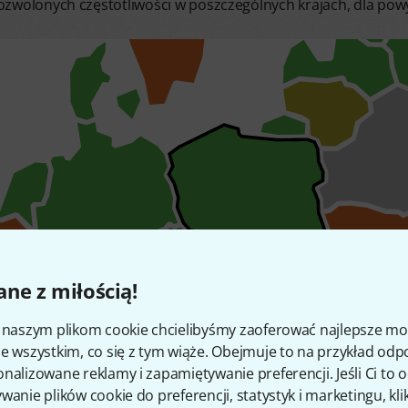
 dozwolonych częstotliwości w poszczególnych krajach, dla 
ne z miłością!
i naszym plikom cookie chcielibyśmy zaoferować najlepsze m
e wszystkim, co się z tym wiąże. Obejmuje to na przykład odp
nalizowane reklamy i zapamiętywanie preferencji. Jeśli Ci to
wanie plików cookie do preferencji, statystyk i marketingu, kli