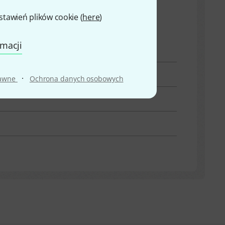
awień plików cookie (
here
)
rmacji
·
rawne
Ochrona danych osobowych