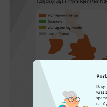
Tutaj znajdują się informacje na temat
Wymagana licencja
Darmowa
Wymagane logowanie
Brak informacji
Poda
Dzięk
wraz z
sperso
na uży