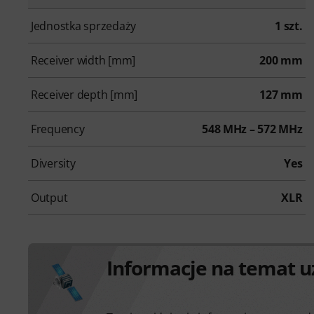
Jednostka sprzedaży
1 szt.
Receiver width [mm]
200 mm
Receiver depth [mm]
127 mm
Frequency
548 MHz – 572 MHz
Diversity
Yes
Output
XLR
Informacje na temat u