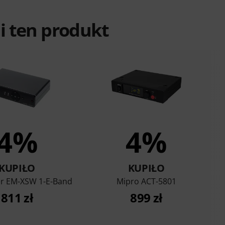
ali ten produkt
4%
4%
KUPIŁO
KUPIŁO
r EM-XSW 1-E-Band
Mipro ACT-5801
811 zł
899 zł