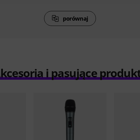
porównaj
kcesoria i pasujące produk