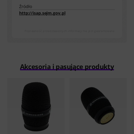
Źródło
http://isap.sejm.gov.pl
Poprawność przedstawionych informacji nie jest gwarantowana
Akcesoria i pasujące produkty