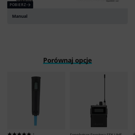
POBIERZ
Manual
Porównaj opcje
1
Sennheiser
Spectera SEK UHF