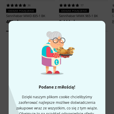
36
17
IDEALNE POŁĄCZENIE
IDEALNE POŁĄCZENIE
Sennheiser
MMD 835-1 BK
Sennheiser
MMK 965-1 BK
S
409 zł
2 444 zł
Czy wiesz że?
Wszystko
Dokumenty do pobrania
Podane z miłością!
Dzięki naszym plikom cookie chcielibyśmy
zaoferować najlepsze możliwe doświadczenia
zakupowe wraz ze wszystkim, co się z tym wiąże.
Obejmuje to na przykład odpowiednie oferty,