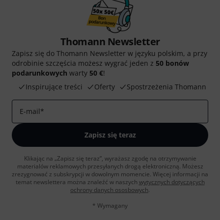
Thomann Newsletter
Zapisz się do Thomann Newsletter w języku polskim, a przy
odrobinie szczęścia możesz wygrać jeden z
50 bonów
podarunkowych
warty
50 €
!
Inspirujące treści
Oferty
Spostrzeżenia Thomann
E-mail
*
Zapisz się teraz
Klikając na „Zapisz się teraz”, wyrażasz zgodę na otrzymywanie
materialów reklamowych przesyłanych drogą elektroniczną. Możesz
zrezygnować z subskrypcji w dowolnym momencie. Więcej informacji na
temat newslettera można znaleźć w naszych
wytycznych dotyczących
ochrony danych ososbowych
.
* Wymagany