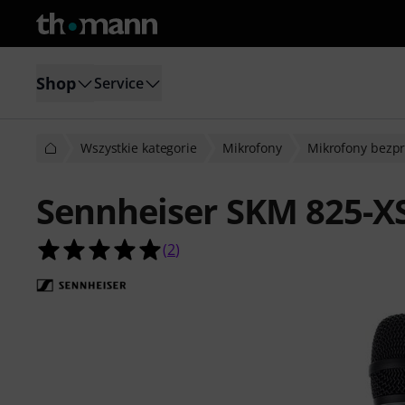
Shop
Service
Wszystkie kategorie
Mikrofony
Mikrofony bezp
Sennheiser SKM 825-
5.0 na 5 gwiazdek z 2 ocen klientów
(
2
)