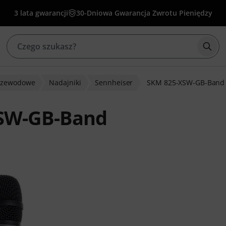
3 lata gwarancji
30-Dniowa Gwarancja Zwrotu Pieniędzy
Rozp
rzewodowe
Nadajniki
Sennheiser
SKM 825-XSW-GB-Band
XSW-GB-Band