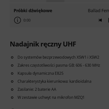
Próbki dźwiękowe
Ballad Fem
0:00
Nadajnik ręczny UHF
Do systemów bezprzewodowych XSW1 i XSW2
Zakres częstotliwości pasma GB: 606 - 630 MHz
Kapsuła dynamiczna E825
Charakterystyka kierunkowa: kardioidalna
Zasilanie: 2 baterie AA
W zestawie uchwyt na mikrofon MZQ1