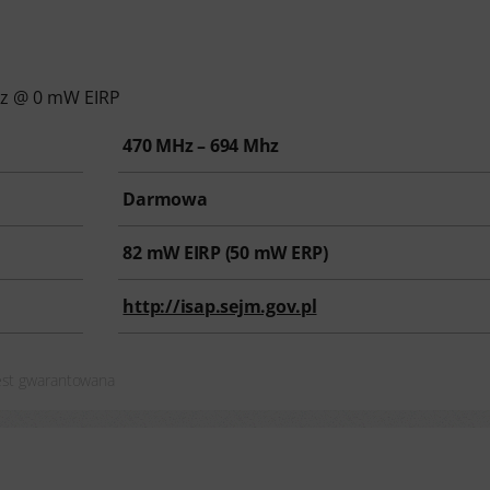
hz @ 0 mW EIRP
470 MHz – 694 Mhz
Darmowa
82
mW EIRP (
50
mW ERP)
http://isap.sejm.gov.pl
jest gwarantowana