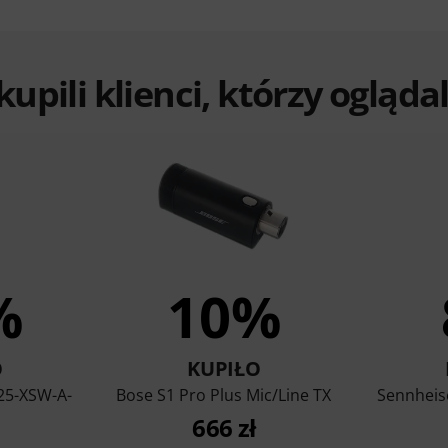
 kupili klienci, którzy ogląd
%
10%
O
KUPIŁO
25-XSW-A-
Bose S1 Pro Plus Mic/Line TX
Sennheis
666 zł