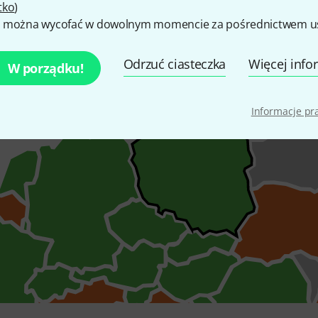
tko
)
 można wycofać w dowolnym momencie za pośrednictwem ust
 dozwolonych częstotliwości w poszczególnych krajach, dla 
Odrzuć ciasteczka
Więcej info
W porządku!
Informacje p