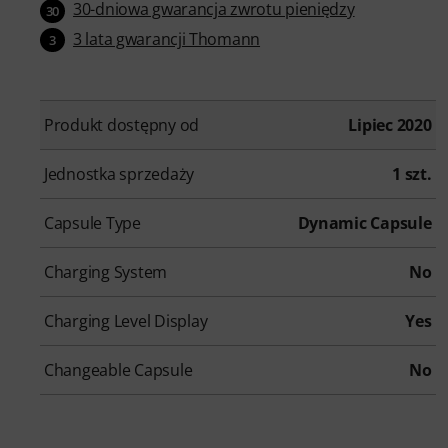
30-dniowa gwarancja zwrotu pieniędzy
30
3 lata gwarancji Thomann
3
Produkt dostępny od
Lipiec 2020
Jednostka sprzedaży
1 szt.
Capsule Type
Dynamic Capsule
Charging System
No
Charging Level Display
Yes
Changeable Capsule
No