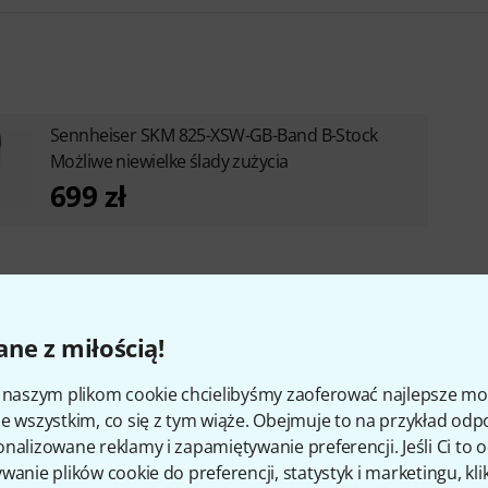
Sennheiser SKM 825-XSW-GB-Band B-Stock
Możliwe niewielke ślady zużycia
699 zł
ne z miłością!
i naszym plikom cookie chcielibyśmy zaoferować najlepsze m
e wszystkim, co się z tym wiąże. Obejmuje to na przykład odp
żywania dozwolonych częstotliwoś
nalizowane reklamy i zapamiętywanie preferencji. Jeśli Ci to
wanie plików cookie do preferencji, statystyk i marketingu, kli