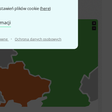
awień plików cookie (
here
)
powyższego urządzenia bezprzewodowego.
rmacji
+
−
·
rawne
Ochrona danych osobowych