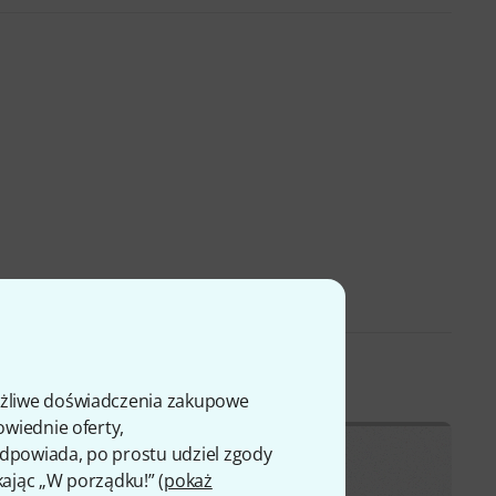
ożliwe doświadczenia zakupowe
owiednie oferty,
ci
 odpowiada, po prostu udziel zgody
kając „W porządku!” (
pokaż