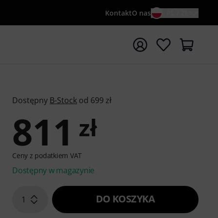
Kontakt
O nas
PL / ZŁ
ocznij wyszukiwanie od słowa kluczowego {searchTerm}
Dostępny
B-Stock
od 699 zł
811
zł
Ceny z podatkiem VAT
Dostępny w magazynie
DO KOSZYKA
1