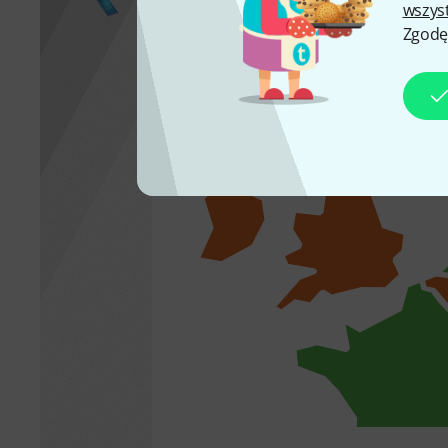
wszys
Zgodę
Tutaj znajdują się informacje na temat
Wymagana licencja
Darmowa
Wymagane logowanie
Brak informacji