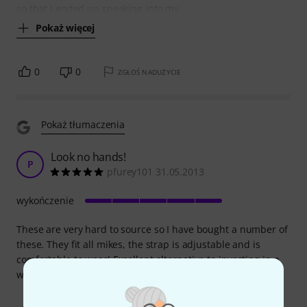
so that I ended up speaking into my
Pokaż więcej
0
0
ZGŁOŚ NADUŻYCIE
Pokaż tłumaczenia
Look no hands!
P
pfurey101 31.05.2013
wykończenie
These are very hard to source so I have bought a number of
these. They fit all mikes, the strap is adjustable and is
comfortable to wear! Excellent alternative to investing in a
wireless head mike :)