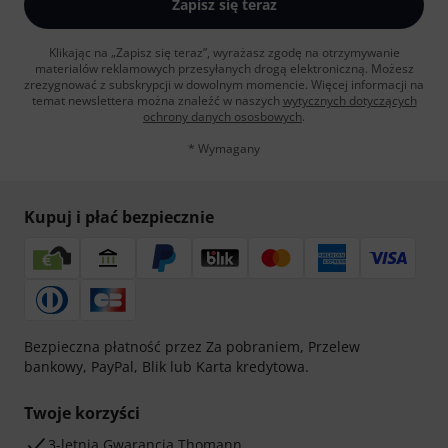
Zapisz się teraz
Klikając na „Zapisz się teraz”, wyrażasz zgodę na otrzymywanie
materialów reklamowych przesyłanych drogą elektroniczną. Możesz
zrezygnować z subskrypcji w dowolnym momencie. Więcej informacji na
temat newslettera można znaleźć w naszych
wytycznych dotyczących
ochrony danych ososbowych
.
* Wymagany
Kupuj i płać bezpiecznie
Bezpieczna płatność przez Za pobraniem, Przelew
bankowy, PayPal, Blik lub Karta kredytowa.
Twoje korzyści
3-letnia Gwarancja Thomann