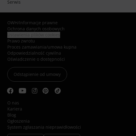
Serwis
OWH
/
Informacje prawne
Ochrona danych osobowych
Ustawienia plików cookies
Prawo zwrotu
Proces zamawiania/umowa kupna
Odpowiedzialność cywilna
Oświadczenie o dostępności
Odstąpienie od umowy
O nas
Kariera
Blog
Ogłoszenia
System zgłaszania nieprawidłowości