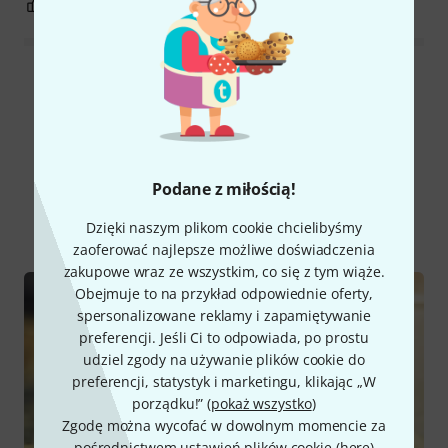
0
0
ZGŁOŚ NADUŻYCIE
Wszystkie oceny
Czy wiesz że?
Podane z miłością!
Wszystko
Poradniki
Dzięki naszym plikom cookie chcielibyśmy
zaoferować najlepsze możliwe doświadczenia
zakupowe wraz ze wszystkim, co się z tym wiąże.
Obejmuje to na przykład odpowiednie oferty,
spersonalizowane reklamy i zapamiętywanie
preferencji. Jeśli Ci to odpowiada, po prostu
udziel zgody na używanie plików cookie do
preferencji, statystyk i marketingu, klikając „W
porządku!” (
pokaż wszystko
)
Zgodę można wycofać w dowolnym momencie za
pośrednictwem ustawień plików cookie (
here
)