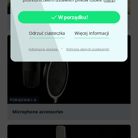
PORADNIKI
W porządku!
Drum Mics
Odrzuć ciasteczka
Więcej informacji
·
Informacje prawne
Ochrona danych osobowych
PORADNIKI
Microphone accessories