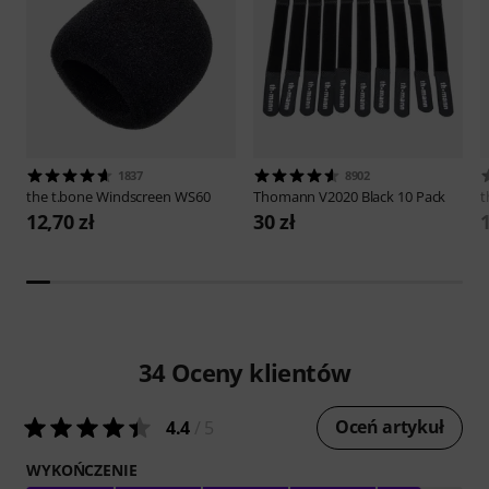
1837
8902
the t.bone
Windscreen WS60
Thomann
V2020 Black 10 Pack
t
12,70 zł
30 zł
1
34
Oceny klientów
Oceń artykuł
4.4
/ 5
WYKOŃCZENIE