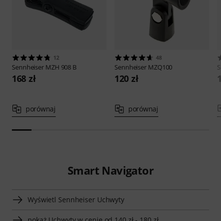
12
48
Sennheiser
MZH 908 B
Sennheiser
MZQ100
S
168 zł
120 zł
porównaj
porównaj
Smart Navigator
Wyświetl Sennheiser Uchwyty
pokaż Uchwyty w cenie od 140 zł - 180 zł