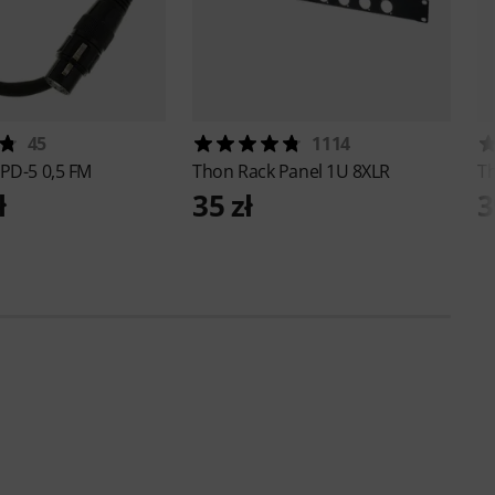
45
1114
PD-5 0,5 FM
Thon
Rack Panel 1U 8XLR
T
ł
35 zł
3