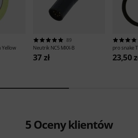
89
 Yellow
Neutrik
NC5 MXX-B
pro snake
T
37 zł
23,50 z
5
Oceny klientów