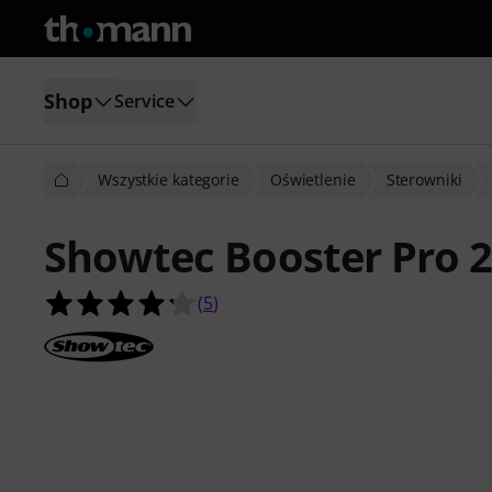
Shop
Service
Wszystkie kategorie
Oświetlenie
Sterowniki
Showtec Booster Pro 
4.2 na 5 gwiazdek z 5 ocen klientów
(
5
)