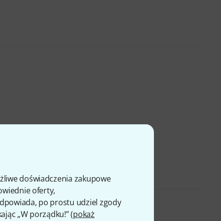
ożliwe doświadczenia zakupowe
owiednie oferty,
 odpowiada, po prostu udziel zgody
kając „W porządku!” (
pokaż