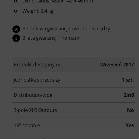
Dimensions: 483 x 140 x 46 mm
Weight: 3.4 kg
30-dniowa gwarancja zwrotu pieniędzy
30
3 lata gwarancji Thomann
3
Produkt dostępny od
Wrzesień 2017
Jednostka sprzedaży
1 szt.
Distribution-type
2in8
3-pole XLR Outputs
No
19"-capable
Yes