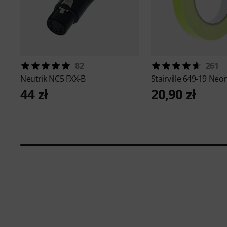
82
261
Neutrik
NC5 FXX-B
Stairville
649-19 Neon
44 zł
20,90 zł