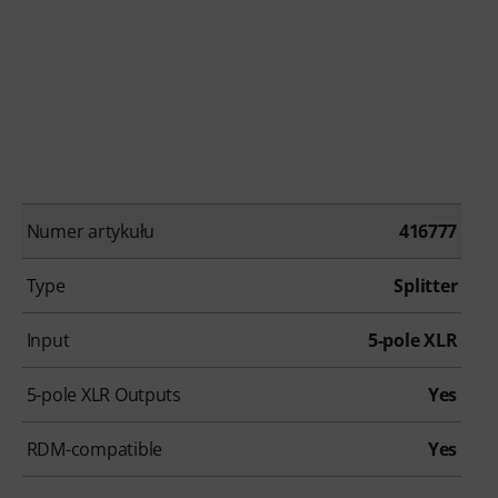
Numer artykułu
416777
Type
Splitter
Input
5-pole XLR
5-pole XLR Outputs
Yes
RDM-compatible
Yes