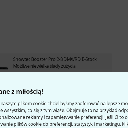
Showtec Booster Pro 2-8 DMX/RD B-Stock
Możliwe niewielke ślady zużycia
1 290 zł
ne z miłością!
i naszym plikom cookie chcielibyśmy zaoferować najlepsze m
e wszystkim, co się z tym wiąże. Obejmuje to na przykład odp
nalizowane reklamy i zapamiętywanie preferencji. Jeśli Ci to
wanie plików cookie do preferencji, statystyk i marketingu, kli