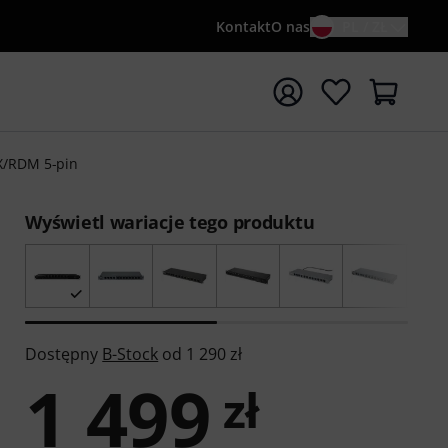
Kontakt
O nas
PL / ZŁ
ocznij wyszukiwanie od słowa kluczowego {searchTerm}
X/RDM 5-pin
Wyświetl wariacje tego produktu
Dostępny
B-Stock
od 1 290 zł
1 499
zł