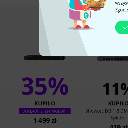
wszys
Zgodę
To jest to, co
35%
11
KUPIŁO
KUPIŁ
Showtec DB-1-8 DMX
DOKŁADNIE TEN PRODUKT
Splitter
1 499 zł
419 zł