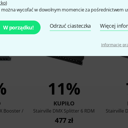
tko
)
 można wycofać w dowolnym momencie za pośrednictwem ust
 kupili klienci, którzy ogląd
Odrzuć ciasteczka
Więcej info
W porządku!
Informacje p
%
11%
O
KUPIŁO
 Booster /
Stairville DMX Splitter 6 RDM
Stairville
477 zł