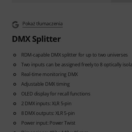
Pokaż tłumaczenia
DMX Splitter
RDM-capable DMX splitter for up to two universes
Two inputs can be assigned freely to 8 optically iso
Real-time monitoring DMX
Adjustable DMX timing
OLED display for recall functions
2 DMX inputs: XLR 5-pin
8 DMX outputs: XLR 5-pin
Power input: Power Twist