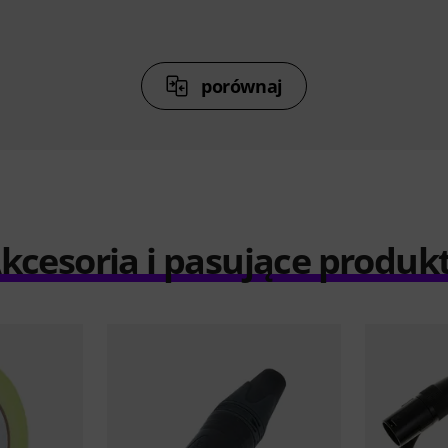
porównaj
kcesoria i pasujące produk