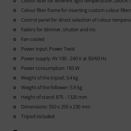
Colour filter for different light temperature: 2800 K
Colour filter frame for inserting custom colour filter
Control panel for direct selection of colour temperat
Faders for dimmer, shutter and iris
Fan-cooled
Power input: Power Twist
Power supply: AV 100 - 240 V at 50/60 Hz
Power consumption: 185 W
Weight of the tripod: 3.4 kg
Weight of the follower: 5.9 kg
Height of stand: 875 - 1320 mm
Dimensions: 550 x 250 x 230 mm
Tripod included