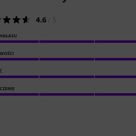
4.6
/ 5
 HAŁASU
IWOŚCI
Ć
CZENIE