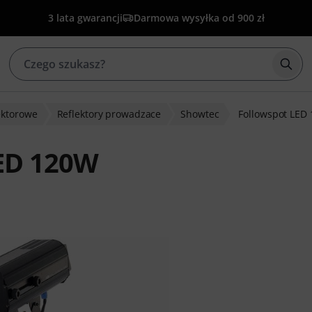
3 lata gwarancji
Darmowa wysyłka od 900 zł
Rozp
ektorowe
Reflektory prowadzace
Showtec
Followspot LED
ED 120W
w