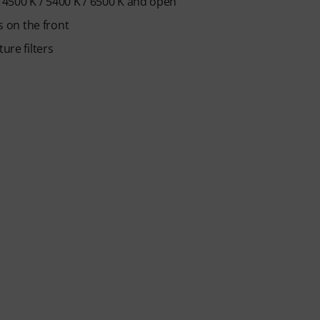
 / 4500 K / 5400 K / 6500 K and open
s on the front
ure filters