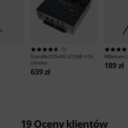
72
Stairville
DDS-405 LC DMX 4 Ch.
Millenium
L
Dimmer
189 zł
639 zł
19
Oceny klientów