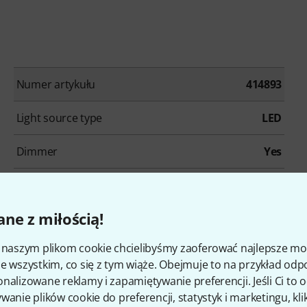
Numer artykułu
414893
Light source type
LED
Dimmer
Yes
Colour Fade
Yes
ne z miłością!
i naszym plikom cookie chcielibyśmy zaoferować najlepsze m
e wszystkim, co się z tym wiąże. Obejmuje to na przykład odp
nalizowane reklamy i zapamiętywanie preferencji. Jeśli Ci to
wanie plików cookie do preferencji, statystyk i marketingu, kli