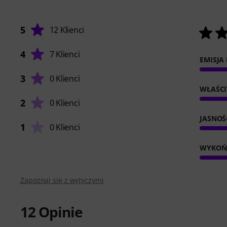
5
12 Klienci
4
7 Klienci
EMISJA
3
0 Klienci
WŁAŚC
2
0 Klienci
JASNOŚ
1
0 Klienci
WYKOŃ
Zapoznaj się z wytyczymi
12
Opinie