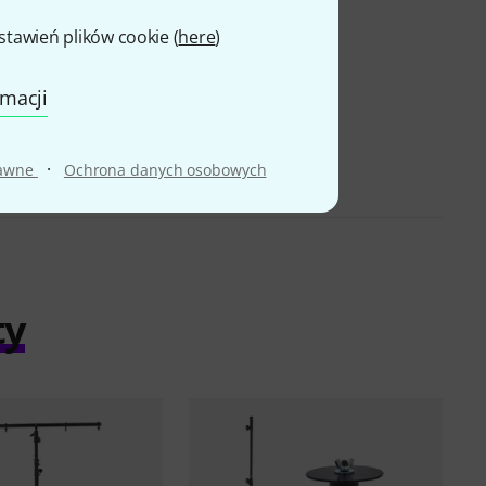
awień plików cookie (
here
)
rmacji
·
rawne
Ochrona danych osobowych
ty