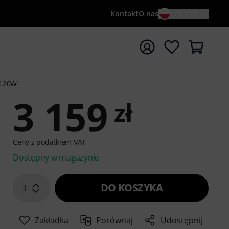
Kontakt
O nas
PL / ZŁ
ocznij wyszukiwanie od słowa kluczowego {searchTerm}
 120W
3 159
zł
Ceny z podatkiem VAT
Dostępny w magazynie
DO KOSZYKA
1
Zakładka
Porównaj
Udostępnij