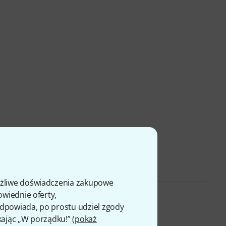
ożliwe doświadczenia zakupowe
owiednie oferty,
 odpowiada, po prostu udziel zgody
kając „W porządku!” (
pokaż