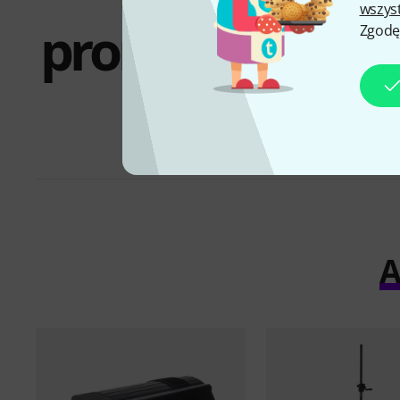
wszys
promocyjne i
Zgodę
oferty
A