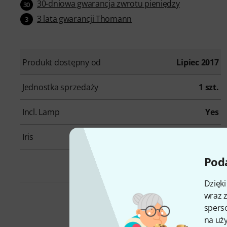
30-dniowa gwarancja zwrotu pieniędzy
30
3 lata gwarancji Thomann
3
Produkt dostępny od
Lipiec 2017
Jednostka sprzedaży
1 szt.
Incl. Lamp
Yes
Iris
Yes
Poda
Dzięk
wraz z
sperso
Zestawy
na uży