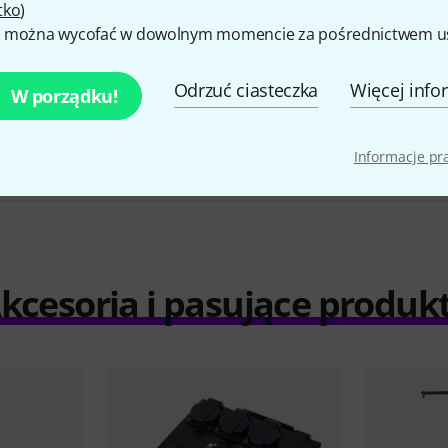
tko
)
 można wycofać w dowolnym momencie za pośrednictwem ust
Showtec Followspot LED 120W Bundle
4 555 zł
Odrzuć ciasteczka
Więcej info
W porządku!
Informacje p
kcesoria i pasujące produk