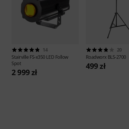
14
20
Stairville
FS-x350 LED Follow
Roadworx
BLS-2700
Spot
499 zł
2 999 zł