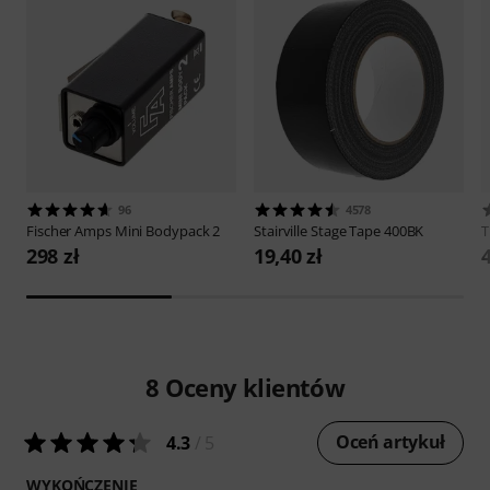
96
4578
Fischer Amps
Mini Bodypack 2
Stairville
Stage Tape 400BK
298 zł
19,40 zł
4
8
Oceny klientów
Oceń artykuł
4.3
/ 5
WYKOŃCZENIE