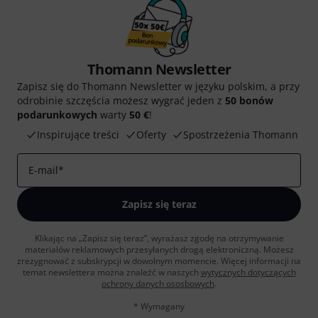
Thomann Newsletter
Zapisz się do Thomann Newsletter w języku polskim, a przy
odrobinie szczęścia możesz wygrać jeden z
50 bonów
podarunkowych
warty
50 €
!
Inspirujące treści
Oferty
Spostrzeżenia Thomann
E-mail
*
Zapisz się teraz
Klikając na „Zapisz się teraz”, wyrażasz zgodę na otrzymywanie
materialów reklamowych przesyłanych drogą elektroniczną. Możesz
zrezygnować z subskrypcji w dowolnym momencie. Więcej informacji na
temat newslettera można znaleźć w naszych
wytycznych dotyczących
ochrony danych ososbowych
.
* Wymagany