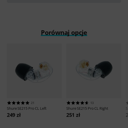
Porównaj opcje
21
13
Shure
SE215 Pro CL Left
Shure
SE215 Pro CL Right
S
249 zł
251 zł