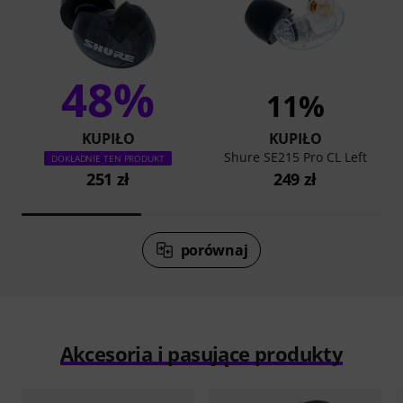
48%
11%
KUPIŁO
KUPIŁO
Shure SE215 Pro CL Left
DOKŁADNIE TEN PRODUKT
251 zł
249 zł
porównaj
Akcesoria i pasujące produkty