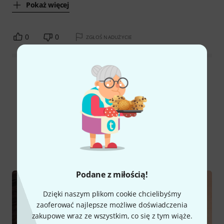
Pokaż więcej
0
0
ZGŁOŚ NADUŻYCIE
Wszystkie oceny
Czy wiesz że?
Wszystko
Poradniki
Podane z miłością!
Dzięki naszym plikom cookie chcielibyśmy
zaoferować najlepsze możliwe doświadczenia
zakupowe wraz ze wszystkim, co się z tym wiąże.