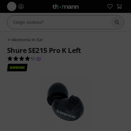
Rozpoc
Akcesoria In Ear
Shure SE215 Pro K Left
4.3 na 5 gwiazdek z 8 ocen klientów
(
8
)