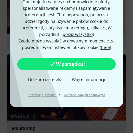
Obejmuje to na przykład odpowiednie oferty,
spersonalizowane reklamy i zapamiętywanie
preferencji. Jeśli Ci to odpowiada, po prostu
udziel zgody na używanie plików cookie do
preferencji, statystyk i marketingu, klikając „W
PORADNIKI
porządku!” (
pokaż wszystko
)
Zgodę można wycofać w dowolnym momencie za
In-Ear Monitoring
pośrednictwem ustawień plików cookie (
here
)
W porządku!
Odrzuć ciasteczka
Więcej informacji
·
Informacje prawne
Ochrona danych osobowych
PORADNIKI
Monitoring