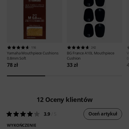
116
242
Yamaha
Mouthpiece Cushions
BG France
A10L Mouthpiece
V
0.8mm Soft
Cushion
0
78 zł
33 zł
4
12
Oceny klientów
Oceń artykuł
3.9
/ 5
WYKOŃCZENIE