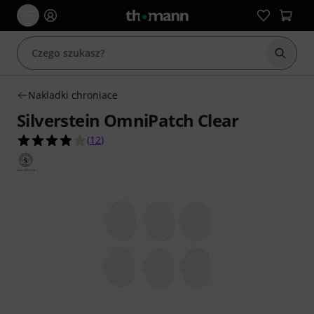
Rozpoc
Nakladki chroniace
Silverstein OmniPatch Clear
3.9 na 5 gwiazdek z 12 ocen klientów
(
12
)