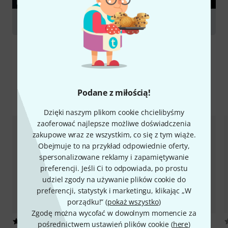
PORADNIKI
Mouthpieces for woodwind instruments
Podane z miłością!
Porównaj opcje
Dzięki naszym plikom cookie chcielibyśmy
zaoferować najlepsze możliwe doświadczenia
zakupowe wraz ze wszystkim, co się z tym wiąże.
Obejmuje to na przykład odpowiednie oferty,
spersonalizowane reklamy i zapamiętywanie
preferencji. Jeśli Ci to odpowiada, po prostu
udziel zgody na używanie plików cookie do
preferencji, statystyk i marketingu, klikając „W
porządku!” (
pokaż wszystko
)
Zgodę można wycofać w dowolnym momencie za
25
7
pośrednictwem ustawień plików cookie (
here
)