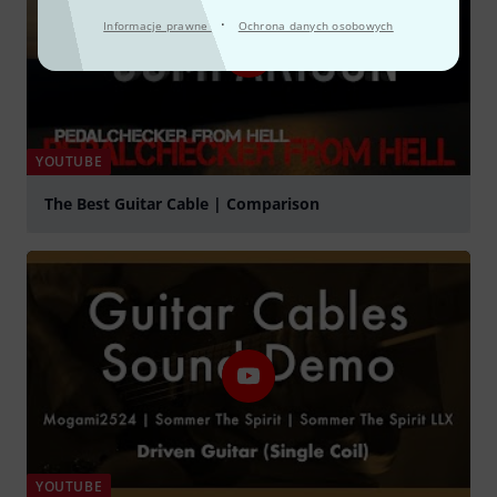
·
Informacje prawne
Ochrona danych osobowych
YOUTUBE
The Best Guitar Cable | Comparison
graj
YOUTUBE