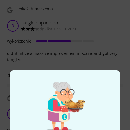
Pokaż tłumaczenia
tangled up in poo
D
dkatt 23.11.2021
wykończenie
didnt nitice a massive improvement in soundand got very
tangled
0
0
ZGŁOŚ NADUŻYCIE
Pokaż tłumaczenia
The strong and silent type
H
HappyTree 04.12.2025
wykończenie