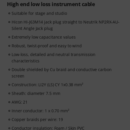
High end low loss instrument cable
Suitable for stage and studio
Hicon HI-J63M14 jack plug straight to Neutrik NP2RX-AU-
Silent Angle Jack plug
Extremely low capacitance values
Robust, twist-proof and easy to wind
Low-loss, detailed and neutral transmission
characteristics
Double shielded by Cu braid and conductive carbon
screen
Construction: LI2Y (LS) CY 1x0.38 mm²
Sheath: diameter 7.5 mm
AWG: 21
Inner conductor: 1 x 0.70 mm²
Copper braids per wire: 19
Conductor insulation: Foam / Skin PVC