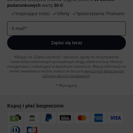
podarunkowych
warty
50 €
!
Inspirujące treści
Oferty
Spostrzeżenia Thomann
E-mail
*
Zapisz się teraz
Klikając na „Zapisz się teraz”, wyrażasz zgodę na otrzymywanie
materialów reklamowych przesyłanych drogą elektroniczną. Możesz
zrezygnować z subskrypcji w dowolnym momencie. Więcej informacji na
temat newslettera można znaleźć w naszych
wytycznych dotyczących
ochrony danych ososbowych
.
* Wymagany
Kupuj i płać bezpiecznie