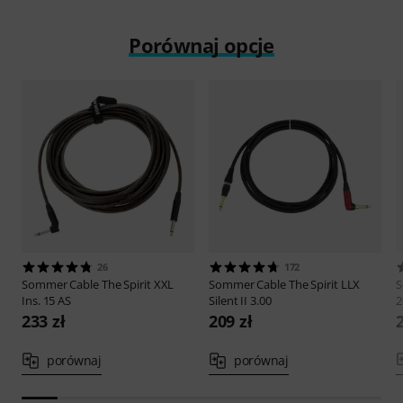
Porównaj opcje
26
172
Sommer Cable
The Spirit XXL
Sommer Cable
The Spirit LLX
S
Ins. 15 AS
Silent II 3.00
233 zł
209 zł
porównaj
porównaj