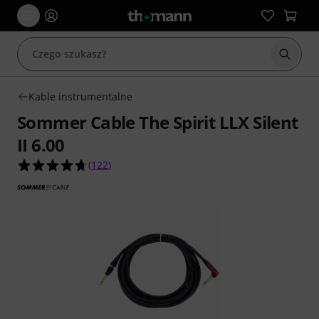
Rozpoc
Kable instrumentalne
Sommer Cable The Spirit LLX Silent
II 6.00
4.7 na 5 gwiazdek z 122 ocen klientów
(
122
)