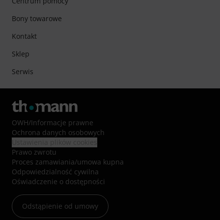
Centrum pomocy
Bony towarowe
Kontakt
Sklep
Serwis
OWH
/
Informacje prawne
Ochrona danych osobowych
Ustawienia plików cookies
Prawo zwrotu
Proces zamawiania/umowa kupna
Odpowiedzialność cywilna
Oświadczenie o dostępności
Odstąpienie od umowy