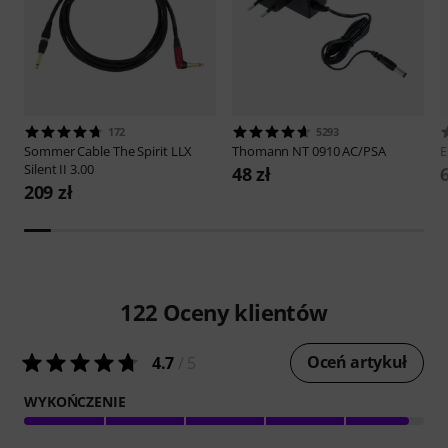
172
5293
Sommer Cable
The Spirit LLX
Thomann
NT 0910 AC/PSA
E
Silent II 3.00
48 zł
6
209 zł
122
Oceny klientów
Oceń artykuł
4.7
/ 5
WYKOŃCZENIE