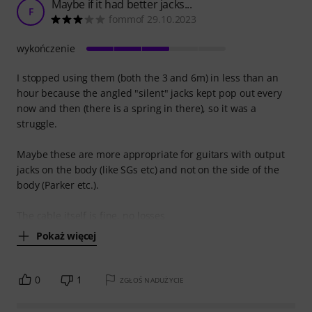
Maybe if it had better jacks...
F
fommof 29.10.2023
wykończenie
I stopped using them (both the 3 and 6m) in less than an
hour because the angled "silent" jacks kept pop out every
now and then (there is a spring in there), so it was a
struggle.
Maybe these are more appropriate for guitars with output
jacks on the body (like SGs etc) and not on the side of the
body (Parker etc.).
The cable itself is fine, no losses
Pokaż więcej
0
1
ZGŁOŚ NADUŻYCIE