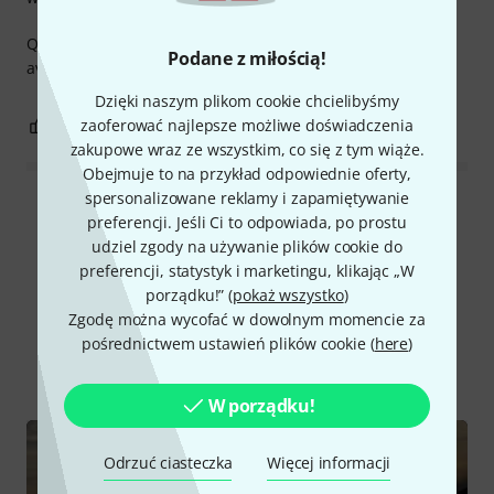
Quality cable, low noise, and the silent plug is a must for
Podane z miłością!
avoiding pffft krakkk noises. Great!
Dzięki naszym plikom cookie chcielibyśmy
zaoferować najlepsze możliwe doświadczenia
0
0
ZGŁOŚ NADUŻYCIE
zakupowe wraz ze wszystkim, co się z tym wiąże.
Obejmuje to na przykład odpowiednie oferty,
spersonalizowane reklamy i zapamiętywanie
Wszystkie oceny
preferencji. Jeśli Ci to odpowiada, po prostu
udziel zgody na używanie plików cookie do
preferencji, statystyk i marketingu, klikając „W
porządku!” (
pokaż wszystko
)
Czy wiesz że?
Zgodę można wycofać w dowolnym momencie za
pośrednictwem ustawień plików cookie (
here
)
Wszystko
Filmy
Poradniki
W porządku!
Odrzuć ciasteczka
Więcej informacji