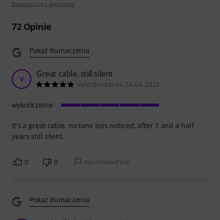
Zapoznaj się z wytyczymi
72
Opinie
Pokaż tłumaczenia
Great cable, still silent
V
Valentindanev 24.04.2023
wykończenie
It's a great cable, no tone loss noticed, after 1 and a half
years still silent.
0
0
ZGŁOŚ NADUŻYCIE
Pokaż tłumaczenia