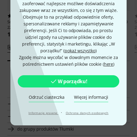
zaoferować najlepsze możliwe doświadczenia
zakupowe wraz ze wszystkim, co się z tym wiąże.
60
152
Obejmuje to na przykład odpowiednie oferty,
Sonitus Acoustics
The Kicker 2.0
Sonitus Acoustics
The Kicker 2.0
S
spersonalizowane reklamy i zapamiętywanie
22"x16" Pillow
22"x18" Pillow
2
preferencji. Jeśli Ci to odpowiada, po prostu
166 zł
166 zł
udziel zgody na używanie plików cookie do
preferencji, statystyk i marketingu, klikając „W
porównaj
porównaj
porządku!” (
pokaż wszystko
)
Zgodę można wycofać w dowolnym momencie za
pośrednictwem ustawień plików cookie (
here
)
W porządku!
Smart Navigator
Odrzuć ciasteczka
Więcej informacji
Wyświetl Sonitus Acoustics Tłumiki
·
Informacje prawne
Ochrona danych osobowych
pokaż Tłumiki w cenie od 160 zł - 200 zł
do grupy produktów Tłumiki