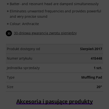
Batter- and resonant head are damped simultaneously
Eliminates unwanted frequencies and provides powerful
and very precise sound
Colour: Anthracite
30-dniowa gwarancja zwrotu pieniędzy
30
Produkt dostępny od
Sierpień 2017
Numer artykułu
415448
Jednostka sprzedaży
1 szt.
Type
Muffling Pad
Size
20"
Akcesoria i pasujące produkty