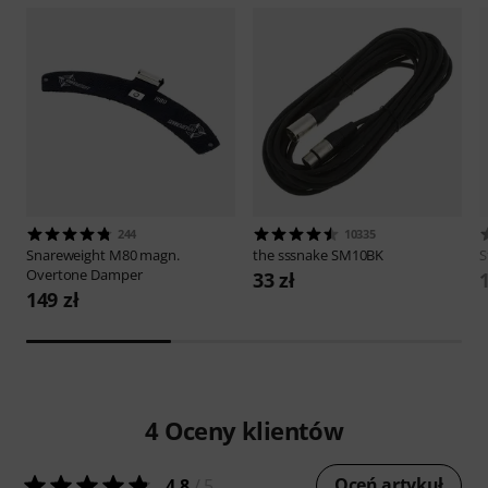
244
10335
Snareweight
M80 magn.
the sssnake
SM10BK
S
Overtone Damper
33 zł
1
149 zł
4
Oceny klientów
Oceń artykuł
4.8
/ 5