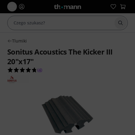
Rozpoc
Tlumiki
Sonitus Acoustics The Kicker III
20"x17"
4.8 na 5 gwiazdek z 4 ocen klientów
(
4
)