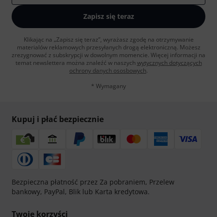
Zapisz się teraz
Klikając na „Zapisz się teraz”, wyrażasz zgodę na otrzymywanie
materialów reklamowych przesyłanych drogą elektroniczną. Możesz
zrezygnować z subskrypcji w dowolnym momencie. Więcej informacji na
temat newslettera można znaleźć w naszych
wytycznych dotyczących
ochrony danych ososbowych
.
* Wymagany
Kupuj i płać bezpiecznie
Bezpieczna płatność przez Za pobraniem, Przelew
bankowy, PayPal, Blik lub Karta kredytowa.
Twoje korzyści