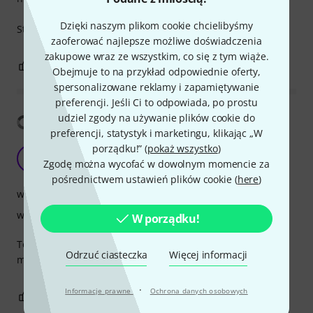
Dzięki naszym plikom cookie chcielibyśmy
Still, I'm a very happy customer
zaoferować najlepsze możliwe doświadczenia
zakupowe wraz ze wszystkim, co się z tym wiąże.
3
0
ZGŁOŚ NADUŻYCIE
Obejmuje to na przykład odpowiednie oferty,
spersonalizowane reklamy i zapamiętywanie
preferencji. Jeśli Ci to odpowiada, po prostu
udziel zgody na używanie plików cookie do
Pokaż tłumaczenia
preferencji, statystyk i marketingu, klikając „W
porządku!” (
pokaż wszystko
)
G
Gauner666 06.10.2018
Zgodę można wycofać w dowolnym momencie za
pośrednictwem ustawień plików cookie (
here
)
wykończenie
właściwości
W porządku!
Too short shaft between pedals, but nice product with
Odrzuć ciasteczka
Więcej informacji
masive and stable construction. Fast and accurate.
·
Informacje prawne
Ochrona danych osobowych
5
0
ZGŁOŚ NADUŻYCIE