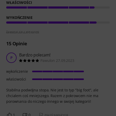
WŁAŚCIWOŚCI
WYKOŃCZENIE
Zapoznaj się z wytyczymi
15
Opinie
Bardzo polecam!
P
Pawulon 27.09.2023
wykończenie
właściwości
Stabilna podwójna stopa. Nie jest to typ "big foot", ale
chcialem coś mniejszego. Razem z pokrowcem nie ma
porownania do niczego innego w swojej kategorii!
1
0
ZGŁOŚ NADUŻYCIE