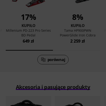
17%
8%
KUPIŁO
KUPIŁO
W
Millenium PD-223 Pro Series
Tama HP900PWN
BD Pedal
PowerGlide Iron Cobra
649 zł
2 259 zł
porównaj
Akcesoria i pasujące produkty