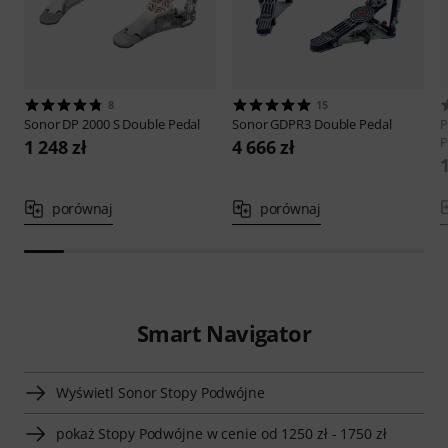
8
15
Sonor
DP 2000 S Double Pedal
Sonor
GDPR3 Double Pedal
P
P
1 248 zł
4 666 zł
1
porównaj
porównaj
Smart Navigator
Wyświetl Sonor Stopy Podwójne
pokaż Stopy Podwójne w cenie od 1250 zł - 1750 zł