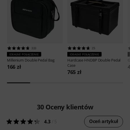
333
25
IDEALNE POŁĄCZENIE
IDEALNE POŁĄCZENIE
Millenium
Double Pedal Bag
Hardcase
HNDBP Double Pedal
Case
166 zł
765 zł
30
Oceny klientów
Oceń artykuł
4.3
/ 5