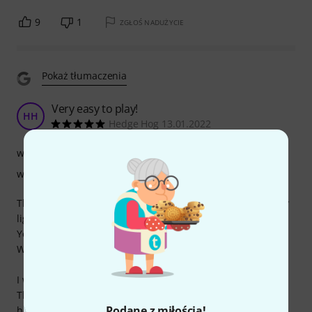
9
1
ZGŁOŚ NADUŻYCIE
Pokaż tłumaczenia
Very easy to play!
HH
Hedge Hog 13.01.2022
wykończenie
właściwości
These Pedals have very little recoil, making them extremely
light feeling & easy to play.
Yet, they are strong & very well constructed.
Well worth the money.
I wish they'd come with a tougher case though.
The pedal bag they come with is far too flimsy for such
Podane z miłością!
high-end pedals.