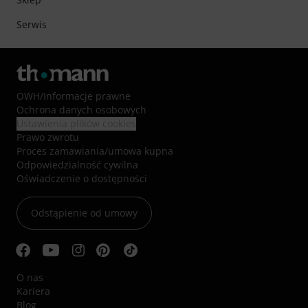
Serwis
OWH
/
Informacje prawne
Ochrona danych osobowych
Ustawienia plików cookies
Prawo zwrotu
Proces zamawiania/umowa kupna
Odpowiedzialność cywilna
Oświadczenie o dostępności
Odstąpienie od umowy
O nas
Kariera
Blog