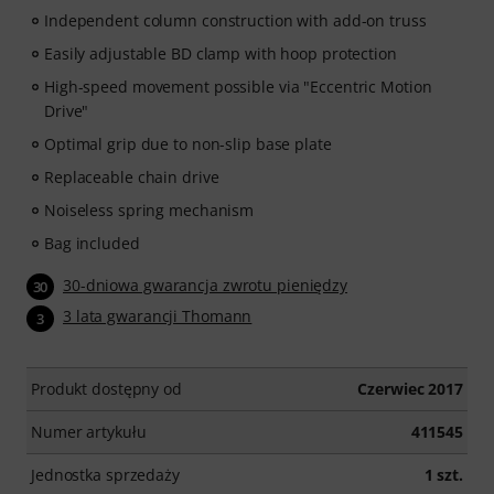
Independent column construction with add-on truss
Easily adjustable BD clamp with hoop protection
High-speed movement possible via "Eccentric Motion
Drive"
Optimal grip due to non-slip base plate
Replaceable chain drive
Noiseless spring mechanism
Bag included
30-dniowa gwarancja zwrotu pieniędzy
30
3 lata gwarancji Thomann
3
Produkt dostępny od
Czerwiec 2017
Numer artykułu
411545
Jednostka sprzedaży
1 szt.