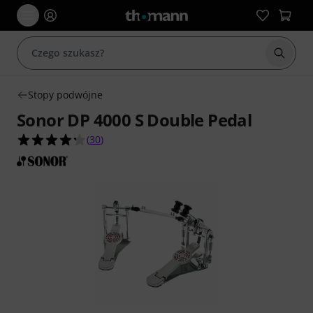
Rozpoc
Stopy podwójne
Sonor DP 4000 S Double Pedal
4.3 na 5 gwiazdek z 30 ocen klientów
(
30
)