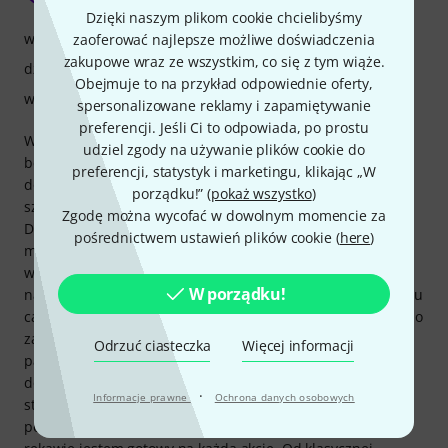
Dzięki naszym plikom cookie chcielibyśmy
właściwości
zaoferować najlepsze możliwe doświadczenia
zakupowe wraz ze wszystkim, co się z tym wiąże.
dźwięk
Obejmuje to na przykład odpowiednie oferty,
wykończenie
spersonalizowane reklamy i zapamiętywanie
preferencji. Jeśli Ci to odpowiada, po prostu
Witam, kupiłem zestaw, ponieważ chciałem coś, co można
udziel zgody na używanie plików cookie do
będzie szybko zabrać ze sobą. Koncepcja Cocktail Jam jest
preferencji, statystyk i marketingu, klikając „W
dobrze przemyślana, od pakowania po ustawienie możesz
porządku!” (
pokaż wszystko
)
szybko znaleźć się na scenie, gotowy do gry i szybko wyjść.
Zgodę można wycofać w dowolnym momencie za
Dzięki trzem kieszeniom, w tym pojemnikowi na talerze,
pośrednictwem ustawień plików cookie (
here
)
masz wszystko przy sobie. Jakość wykonania jest całkowicie
w porządku i zgodnie z oczekiwaniami Tamy jest na
W porządku!
najwyższym poziomie. Po odpowiednim dostrojeniu zestawu
całość brzmi całkiem nieźle. Bas można zaizolować na sucho
za pomocą podkładki tłumiącej i pasków tkaniny do
Odrzuć ciasteczka
Więcej informacji
pakowania. Wtedy mimo małej średnicy sprawia wrażenie
dość rześkiego i pełnego. Zestaw rozbuduję o zestaw do
·
Informacje prawne
Ochrona danych osobowych
stand-upu. Ale biorąc pod uwagę mój rozmiar, nadal
potrzebuję kilku przedłużeń. Z hi-hatem i stołkiem w