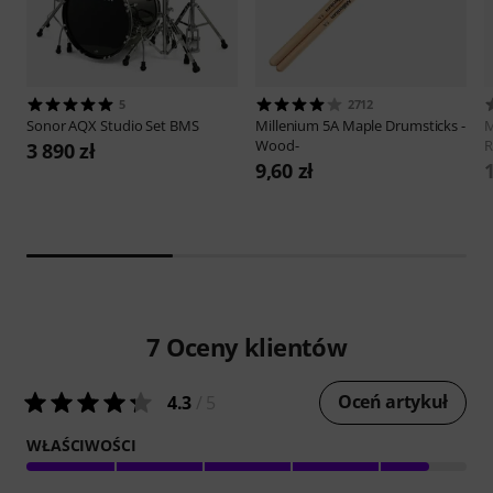
5
2712
Sonor
AQX Studio Set BMS
Millenium
5A Maple Drumsticks -
M
Wood-
R
3 890 zł
9,60 zł
7
Oceny klientów
Oceń artykuł
4.3
/ 5
WŁAŚCIWOŚCI