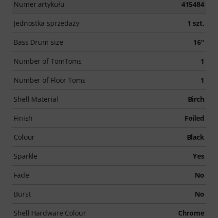
Numer artykułu
415484
Jednostka sprzedaży
1 szt.
Bass Drum size
16"
Number of TomToms
1
Number of Floor Toms
1
Shell Material
Birch
Finish
Foiled
Colour
Black
Sparkle
Yes
Fade
No
Burst
No
Shell Hardware Colour
Chrome