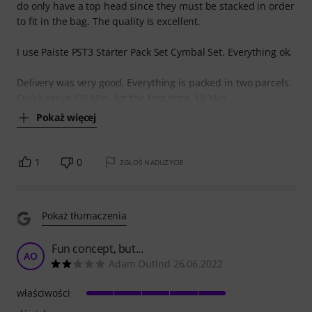
do only have a top head since they must be stacked in order
to fit in the bag. The quality is excellent.
I use Paiste PST3 Starter Pack Set Cymbal Set. Everything ok.
Delivery was very good. Everything is packed in two parcels.
Quick setup (30 Min. for the first time, 10 Min.
Pokaż więcej
1
0
ZGŁOŚ NADUŻYCIE
Pokaż tłumaczenia
Fun concept, but...
AO
Adam Outlnd 26.06.2022
właściwości