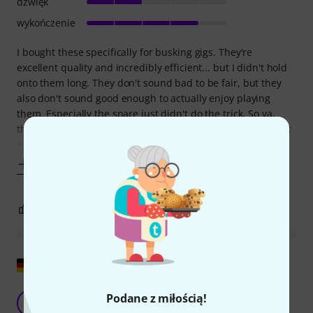
dźwięk
wykończenie
I bought these specifically for busking gigs. They're
excellent quality and incredibly efficient... but I didn't hold
onto them long. They don't sound bad to be fair, but they
also don't sound good enough to actually enjoy playing
them. Especially the snare just didn't do the trick. So ya,
they're fun for what they are if it's what you need, but don't
expect to crave
Pokaż więcej
0
1
ZGŁOŚ NADUŻYCIE
Pokaż oryginał
Kieszonkowy zestaw perkusyjny w kamizelce
Podane z miłością!
V
Viertel 20.06.2022