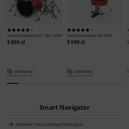
3
4
Tama
Imperialstar 22" 5pcs -BRM
Tama
Cocktail Jam Kit -BOS
3 859 zł
3 599 zł
2
porównaj
porównaj
Smart Navigator
Wyświetl Tama Zestawy Perkusyjne