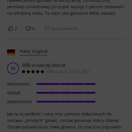
rękawie jestem gotowy na każdą akcję. Od klasycznej
serenady urodzinowej po szybki występ z pełnym zestawem
na odrobinę rocka. Ta część jest genialna! Miłej zabawy!
2
0
ZGŁOŚ NADUŻYCIE
Pokaż oryginał
Wilk w owczej skórze
SA
Silke aus G. 02.01.2021
właściwości
dźwięk
wykończenie
Jak na tę wielkość i cenę oraz pomimo dołączonych do
zestawu „prostych” głowic, zestaw generuje dobry dźwięk.
Zestaw posiada teraz nowe głowice, co znacznie poprawiło