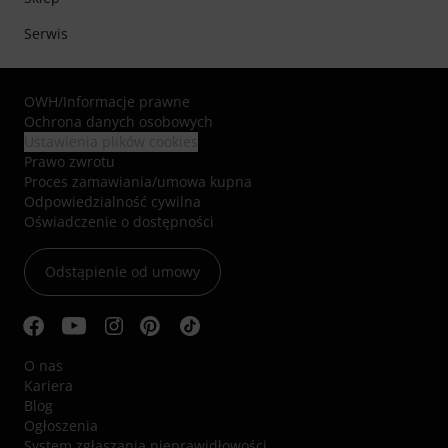
Serwis
OWH
/
Informacje prawne
Ochrona danych osobowych
Ustawienia plików cookies
Prawo zwrotu
Proces zamawiania/umowa kupna
Odpowiedzialność cywilna
Oświadczenie o dostępności
Odstąpienie od umowy
O nas
Kariera
Blog
Ogłoszenia
System zgłaszania nieprawidłowości