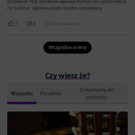
brzmienie. Przy odrobinie wprawy montaż nie zajmie więcej
niż 5 minut. Ogólnie jestem bardzo zadowolony.
1
0
ZGŁOŚ NADUŻYCIE
Wszystkie oceny
Czy wiesz że?
Dokumenty do
Wszystko
Poradniki
pobrania