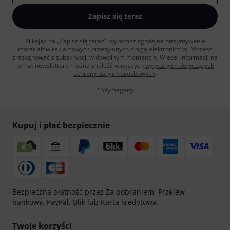
Zapisz się teraz
Klikając na „Zapisz się teraz”, wyrażasz zgodę na otrzymywanie
materialów reklamowych przesyłanych drogą elektroniczną. Możesz
zrezygnować z subskrypcji w dowolnym momencie. Więcej informacji na
temat newslettera można znaleźć w naszych
wytycznych dotyczących
ochrony danych ososbowych
.
* Wymagany
Kupuj i płać bezpiecznie
Bezpieczna płatność przez Za pobraniem, Przelew
bankowy, PayPal, Blik lub Karta kredytowa.
Twoje korzyści