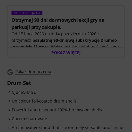
OFERTA SPECJALNA
Otrzymaj 90 dni darmowych lekcji gry na
perkusji przy zakupie.
Od 15 lipca 2026 r. do 14 października 2026 r.
otrzymasz
bezpłatną 90-dniową subskrypcję Drumeo
w serwisie Musora
. Wykorzystaj w pełni możliwości gry
POKAŻ WIĘCEJ
na perkusji dzięki uporządkowanej ścieżce nauki, która
pokazuje krok po kroku, co ćwiczyć dalej. Dzięki temu
spędzisz mniej czasu na zastanawianiu się, od czego
Pokaż tłumaczenia
zacząć, a więcej na samej grze.
Drum Set
Niezależnie od tego, czy dopiero zaczynasz, czy chcesz
CJB46C-MGD
rozwinąć swoje umiejętności, Drumeo w Musora
pomaga zdobywać nowe kompetencje, utrzymać
Unicolour foil-coated drum shells
motywację i systematycznie robić postępy dzięki
Powerful and resonant 100% birchwood shells
lekcjom dostosowanym do Twojego poziomu. Darmowy
Chrome hardware
dostęp obejmuje:
An innovative stand that is extremely versatile and can be