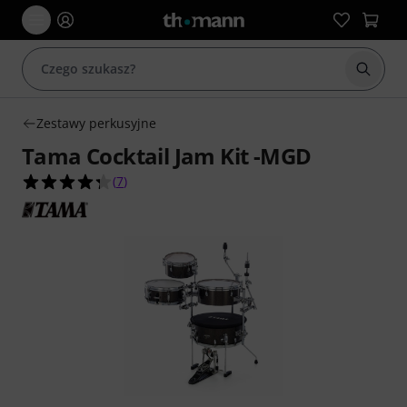
Rozpoc
Zestawy perkusyjne
Tama Cocktail Jam Kit -MGD
4.3 na 5 gwiazdek z 7 ocen klientów
(
7
)