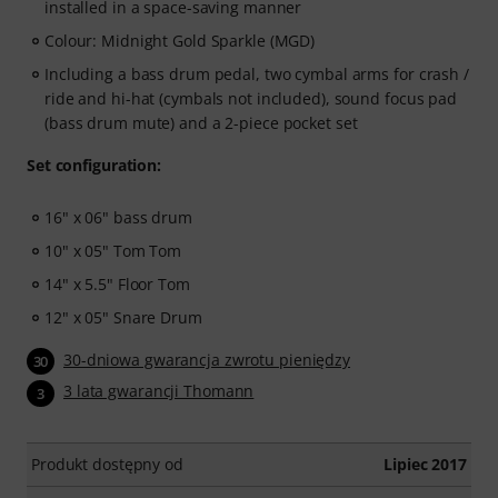
- Prowadzoną ścieżkę nauki,
która uczy właściwych
installed in a space-saving manner
umiejętności we właściwej kolejności.
Colour: Midnight Gold Sparkle (MGD)
- Lekcje prowadzone przez światowej klasy
Including a bass drum pedal, two cymbal arms for crash /
perkusistów,
takich jak Chad Smith, Nick Collins, El
ride and hi-hat (cymbals not included), sound focus pad
Estepario Siberiano i wielu innych.
(bass drum mute) and a 2-piece pocket set
- Wbudowany Monitor ćwiczeń (Practice Tracker),
który pomaga wypracować lepsze nawyki, zachować
Set configuration:
regularność oraz śledzić postępy w czasie.
- Wspierającą społeczność
perkusistów, która pomaga
16" x 06" bass drum
utrzymać motywację.
- Nielimitowany dostęp
do lekcji gry na perkusji,
10" x 05" Tom Tom
pianinie, gitarze, gitarze basowej oraz śpiewu.
14" x 5.5" Floor Tom
12" x 05" Snare Drum
Po wysłaniu zamówienia kod aktywacyjny zostanie
automatycznie przesłany na adres e-mail. Subskrypcja
30-dniowa gwarancja zwrotu pieniędzy
30
wygasa automatycznie po upływie okresu
3 lata gwarancji Thomann
3
promocyjnego.
Produkt dostępny od
Lipiec 2017