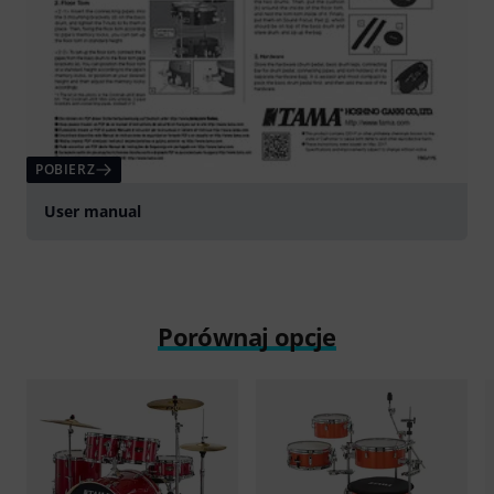
POBIERZ
User manual
Porównaj opcje