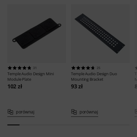
31
25
Temple Audio Design
Mini
Temple Audio Design
Duo
T
Module Plate
Mounting Bracket
M
102 zł
93 zł
8
porównaj
porównaj