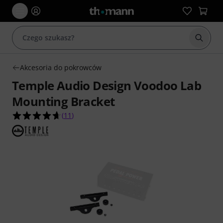
Rozpoc
Akcesoria do pokrowców
Temple Audio Design Voodoo Lab
Mounting Bracket
4.6 na 5 gwiazdek z 11 ocen klientów
(
11
)