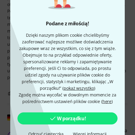
otwory w tych uchwytach są zaprojektowane pod śruby M6.
Po prostu genialne. Jak gitarzyści mogli być tak długo bez
tego praktycznego i niezbędnego akcesorium?! Te uchwyty
Podane z miłością!
montażowe zasługują na szóstą gwiazdkę. Temple Audio
mogło wymyślić kolejny zastrzeżony format. Bez skąpstwa,
Dzięki naszym plikom cookie chcielibyśmy
to standard. Dobra robota i dziękuję. Używam tych
zaoferować najlepsze możliwe doświadczenia
uchwytów, na przykład, do zasilacza AC z tyłu racka dla
zakupowe wraz ze wszystkim, co się z tym wiąże.
przełączników, które wymagają 9 V AC 800 mA. Oczywiście,
Obejmuje to na przykład odpowiednie oferty,
potrzebujesz racka z podwójnymi, przesuwnymi szynami z
spersonalizowane reklamy i zapamiętywanie
tyłu (jak na przykład Thon Shockmount). Używam tych
preferencji. Jeśli Ci to odpowiada, po prostu
uchwytów również do przykręcania zasilaczy Voodoo Lab do
udziel zgody na używanie plików cookie do
płyt głównych, po prostu. Naprawdę praktyczne.
preferencji, statystyk i marketingu, klikając „W
porządku!” (
pokaż wszystko
)
2
0
ZGŁOŚ NADUŻYCIE
Zgodę można wycofać w dowolnym momencie za
pośrednictwem ustawień plików cookie (
here
)
Pokaż oryginał
W porządku!
Oszczędność miejsca dzięki montażowi zasilacza
Odrzuć ciasteczka
Więcej informacji