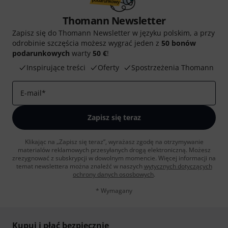
Thomann Newsletter
Zapisz się do Thomann Newsletter w języku polskim, a przy
odrobinie szczęścia możesz wygrać jeden z
50 bonów
podarunkowych
warty
50 €
!
Inspirujące treści
Oferty
Spostrzeżenia Thomann
E-mail
*
Zapisz się teraz
Klikając na „Zapisz się teraz”, wyrażasz zgodę na otrzymywanie
materialów reklamowych przesyłanych drogą elektroniczną. Możesz
zrezygnować z subskrypcji w dowolnym momencie. Więcej informacji na
temat newslettera można znaleźć w naszych
wytycznych dotyczących
ochrony danych ososbowych
.
* Wymagany
Kupuj i płać bezpiecznie