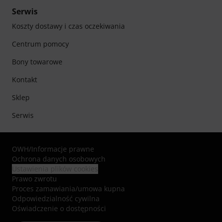
Serwis
Koszty dostawy i czas oczekiwania
Centrum pomocy
Bony towarowe
Kontakt
Sklep
Serwis
OWH
/
Informacje prawne
Ochrona danych osobowych
Ustawienia plików cookies
Prawo zwrotu
Proces zamawiania/umowa kupna
Odpowiedzialność cywilna
Oświadczenie o dostępności