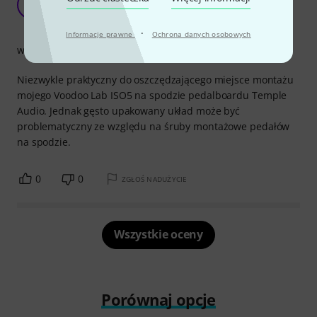
na spodzie płyty Temple Audio
E
EwaldS 18.07.2018
·
Informacje prawne
Ochrona danych osobowych
wykończenie
Niezwykle praktyczny do oszczędzającego miejsce montażu
mojego Voodoo Lab ISO5 na spodzie pedalboardu Temple
Audio. Jednak gęsto upakowany układ może być
problematyczny ze względu na śruby montażowe pedałów
na spodzie.
0
0
ZGŁOŚ NADUŻYCIE
Wszystkie oceny
Porównaj opcje