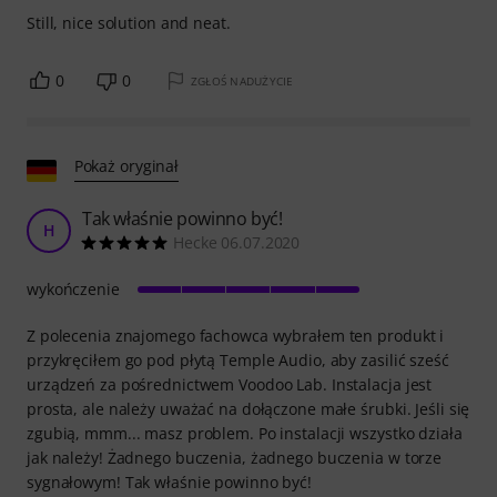
Still, nice solution and neat.
0
0
ZGŁOŚ NADUŻYCIE
Pokaż oryginał
Tak właśnie powinno być!
H
Hecke 06.07.2020
wykończenie
Z polecenia znajomego fachowca wybrałem ten produkt i
przykręciłem go pod płytą Temple Audio, aby zasilić sześć
urządzeń za pośrednictwem Voodoo Lab. Instalacja jest
prosta, ale należy uważać na dołączone małe śrubki. Jeśli się
zgubią, mmm... masz problem. Po instalacji wszystko działa
jak należy! Żadnego buczenia, żadnego buczenia w torze
sygnałowym! Tak właśnie powinno być!