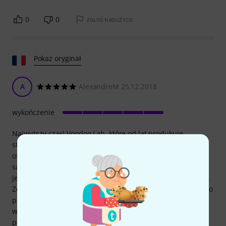
0
0
ZGŁOŚ NADUŻYCIE
Pokaż oryginał
A
AlexandreM 25.12.2018
wykończenie
Najwyższy czas! Voodoo Lab, które od lat produkuje
standard dla zasilaczy efektów, o ile wiem, nigdy nie
oferowało uniwersalnego systemu montażu dla swoich
samodzielnych zasilaczy. Niewiarygodne. Do tej pory
jedynym rozwiązaniem był zakup pedalboardu Voodoo Lab.
Zestaw zawiera jeden uchwyt, nawet nie dwa. Temple Audio
przychodzi z pomocą z tymi uchwytami, które pasują do
wszystkich zasilaczy Voodoo Lab i, co najważniejsze,
pozwalają na montaż ich pionowo z tyłu racka. Tak, dwa