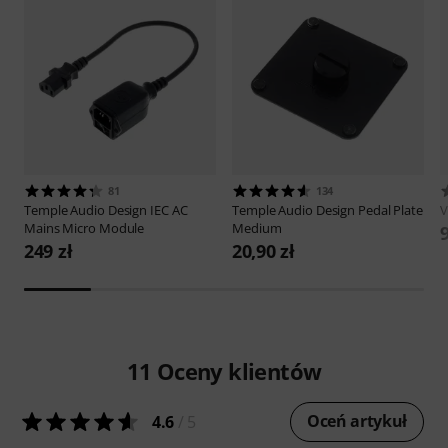
81
134
Temple Audio Design
IEC AC
Temple Audio Design
Pedal Plate
V
Mains Micro Module
Medium
9
249 zł
20,90 zł
11
Oceny klientów
Oceń artykuł
4.6
/ 5