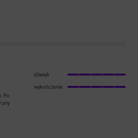
dźwięk
wykończenie
. Po
truny