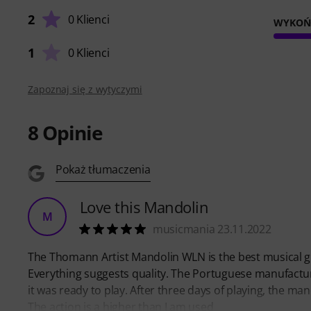
2
0 Klienci
WYKOŃ
1
0 Klienci
Zapoznaj się z wytyczymi
8
Opinie
Pokaż tłumaczenia
Love this Mandolin
M
musicmania 23.11.2022
The Thomann Artist Mandolin WLN is the best musical gift 
Everything suggests quality. The Portuguese manufactur
it was ready to play. After three days of playing, the mando
The action is a higher than I am used