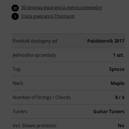
30-dniowa gwarancja zwrotu pieniędzy
30
3 lata gwarancji Thomann
3
Produkt dostępny od
Październik 2017
Jednostka sprzedaży
1 szt.
Top
Spruce
Neck
Maple
Number of Strings / Chords
8 / 4
Tuners
Guitar Tuners
Incl. Sleeve protector
No