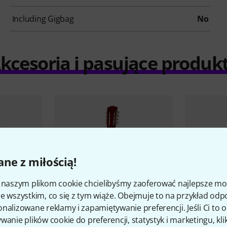
Including Gigbag
No
kcesoria i pasujące produk
ne z miłością!
i naszym plikom cookie chcielibyśmy zaoferować najlepsze m
e wszystkim, co się z tym wiąże. Obejmuje to na przykład odp
nalizowane reklamy i zapamiętywanie preferencji. Jeśli Ci to
wanie plików cookie do preferencji, statystyk i marketingu, kli
24