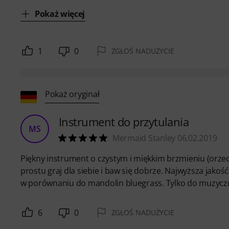
Pokaż więcej
1
0
ZGŁOŚ NADUŻYCIE
Pokaż oryginał
Instrument do przytulania
MS
Mermaid Stanley 06.02.2019
Piękny instrument o czystym i miękkim brzmieniu (orz
prostu graj dla siebie i baw się dobrze. Najwyższa jako
w porównaniu do mandolin bluegrass. Tylko do muzyczn
6
0
ZGŁOŚ NADUŻYCIE