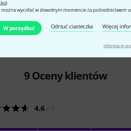
tko
)
e Mandolin
Thomann
Portuguese Mandolin
Thomann
P
 można wycofać w dowolnym momencie za pośrednictwem ust
2
2-P
949 zł
1 199 z
Odrzuć ciasteczka
Więcej info
W porządku!
Informacje p
9
Oceny klientów
4.6
/ 5