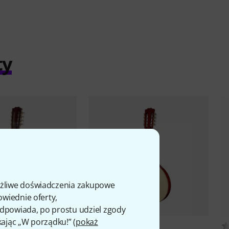
ty
ożliwe doświadczenia zakupowe
owiednie oferty,
 odpowiada, po prostu udziel zgody
kając „W porządku!” (
pokaż
39
16