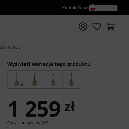
Kontakt
O nas
PL / ZŁ
ocznij wyszukiwanie od słowa kluczowego {searchTerm}
ndolin WLN
Wyświetl wariacje tego produktu
1 259
zł
Ceny z podatkiem VAT