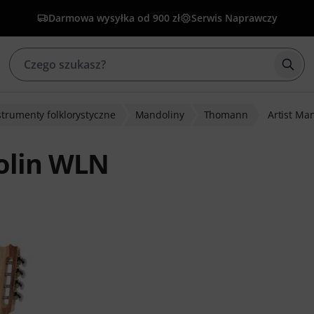
Darmowa wysyłka od 900 zł
Serwis Naprawczy
Rozp
strumenty folklorystyczne
Mandoliny
Thomann
Artist Ma
olin WLN