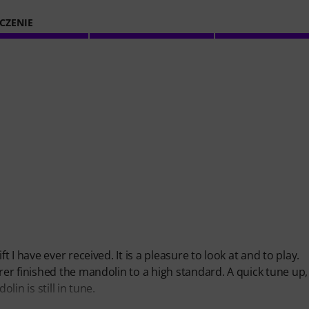
CZENIE
I have ever received. It is a pleasure to look at and to play.
er finished the mandolin to a high standard. A quick tune up
lin is still in tune.