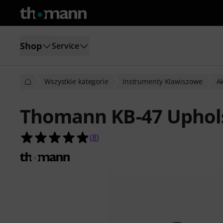
Shop
Service
Wszystkie kategorie
Instrumenty Klawiszowe
Ak
Thomann KB-47 Uphols
5.0 na 5 gwiazdek z 8 ocen klientów
(
8
)