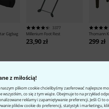
3377
itar Gigbag
Millenium
Foot Rest
Thomann
K
23,90 zł
299 zł
ne z miłością!
8
Oceny klientów
i naszym plikom cookie chcielibyśmy zaoferować najlepsze m
e wszystkim, co się z tym wiąże. Obejmuje to na przykład odp
nalizowane reklamy i zapamiętywanie preferencji. Jeśli Ci to
wanie plików cookie do preferencji, statystyk i marketingu, kli