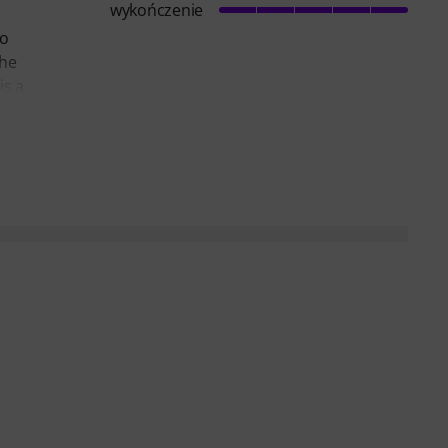
wykończenie
so
the
is a