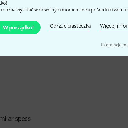
tko
)
5
/ 5
 można wycofać w dowolnym momencie za pośrednictwem ust
Odrzuć ciasteczka
Więcej info
NOŚĆ
W porządku!
CZENIE
Informacje p
milar specs