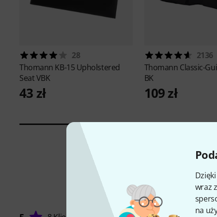
28
2136
Thomann
KB-15 Upholstered
Thomann
Classic-Gu
Seat VBK
BK
43 zł
109 zł
Poda
Dzięk
wraz z
sperso
na uży
5
8 Klienci