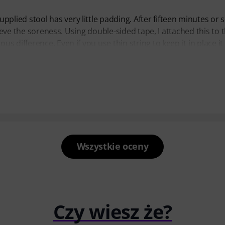
ied stool has very little padding. After fifteen minutes or 
lieve the soreness. Using double-sided tape, I attached this to 
difference. Even if you use thin string to keep it in place it 
Wszystkie oceny
Czy wiesz że?