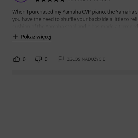
When I purchased my Yamaha CVP piano, the Yamaha suppl
you have the need to shuffle your backside a little to re
cushion of the Yamaha stool and it has made a tremendous 
Pokaż więcej
0
0
ZGŁOŚ NADUŻYCIE