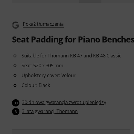
Pokaż tłumaczenia
Seat Padding for Piano Benche
Suitable for Thomann KB-47 and KB-48 Classic
Seat: 520 x 305 mm
Upholstery cover: Velour
Colour: Black
30-dniowa gwarancja zwrotu pieniędzy
30
3 lata gwarancji Thomann
3