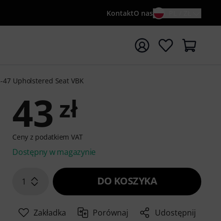
Kontakt
O nas
PL / ZŁ
ocznij wyszukiwanie od słowa kluczowego {searchTerm}
-47 Upholstered Seat VBK
43
zł
Ceny z podatkiem VAT
Dostępny w magazynie
DO KOSZYKA
1
Zakładka
Porównaj
Udostępnij