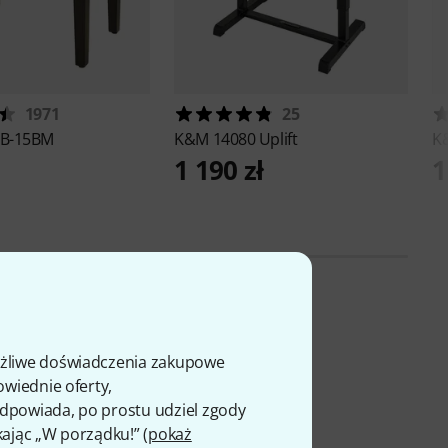
1971
25
B-15BM
K&M
14080 Uplift
K
1 190 zł
1
ożliwe doświadczenia zakupowe
owiednie oferty,
 odpowiada, po prostu udziel zgody
kając „W porządku!” (
pokaż