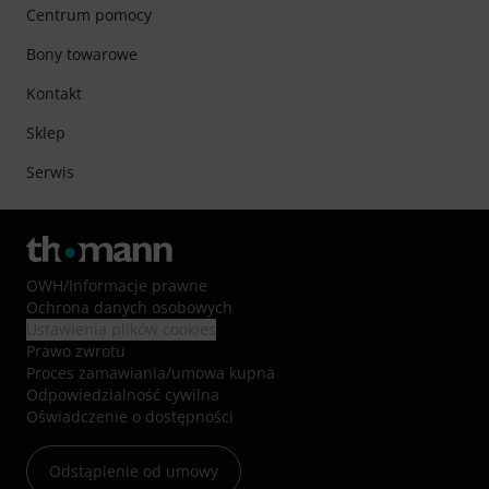
Centrum pomocy
Bony towarowe
Kontakt
Sklep
Serwis
OWH
/
Informacje prawne
Ochrona danych osobowych
Ustawienia plików cookies
Prawo zwrotu
Proces zamawiania/umowa kupna
Odpowiedzialność cywilna
Oświadczenie o dostępności
Odstąpienie od umowy