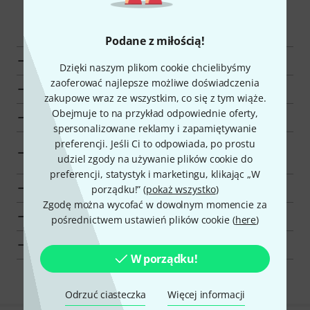
Smart Navigator
Podane z miłością!
Wyświetl Thomann Misy Tybetańskie
Dzięki naszym plikom cookie chcielibyśmy
zaoferować najlepsze możliwe doświadczenia
do grupy produktów Misy Tybetańskie
zakupowe wraz ze wszystkim, co się z tym wiąże.
Obejmuje to na przykład odpowiednie oferty,
do grupy produktów Instrumenty Azjatyckie
spersonalizowane reklamy i zapamiętywanie
preferencji. Jeśli Ci to odpowiada, po prostu
do grupy produktów Instrumenty Perkusyjne
udziel zgody na używanie plików cookie do
Orkiestrowe
preferencji, statystyk i marketingu, klikając „W
do grupy produktów Instrumenty Tradycyjne
porządku!” (
pokaż wszystko
)
Zgodę można wycofać w dowolnym momencie za
Informacje o firmie Thomann
pośrednictwem ustawień plików cookie (
here
)
Thomann Instrumenty Tradycyjne
W porządku!
Odrzuć ciasteczka
Więcej informacji