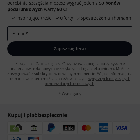
odrobinie szczęścia możesz wygrać jeden z
50 bonów
podarunkowych
warty
50 €
!
Inspirujące treści
Oferty
Spostrzeżenia Thomann
E-mail
*
Zapisz się teraz
Klikając na „Zapisz się teraz”, wyrażasz zgodę na otrzymywanie
materialów reklamowych przesyłanych drogą elektroniczną. Możesz
zrezygnować z subskrypcji w dowolnym momencie. Więcej informacji na
temat newslettera można znaleźć w naszych
wytycznych dotyczących
ochrony danych ososbowych
.
* Wymagany
Kupuj i płać bezpiecznie