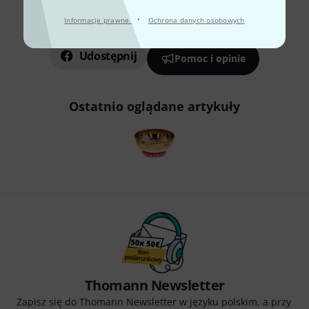
·
Informacje prawne
Ochrona danych osobowych
Czy podoba Ci się to co widzisz?
Udostępnij
Pomoc i opinie
Ostatnio oglądane artykuły
Thomann Newsletter
Zapisz się do Thomann Newsletter w języku polskim, a przy