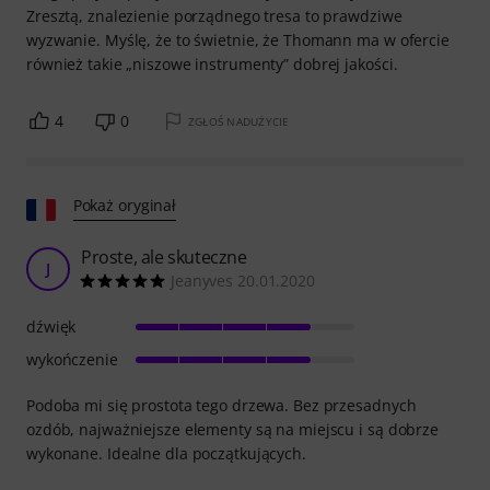
Zresztą, znalezienie porządnego tresa to prawdziwe
wyzwanie. Myślę, że to świetnie, że Thomann ma w ofercie
również takie „niszowe instrumenty” dobrej jakości.
4
0
ZGŁOŚ NADUŻYCIE
Pokaż oryginał
Proste, ale skuteczne
J
Jeanyves 20.01.2020
dźwięk
wykończenie
Podoba mi się prostota tego drzewa. Bez przesadnych
ozdób, najważniejsze elementy są na miejscu i są dobrze
wykonane. Idealne dla początkujących.