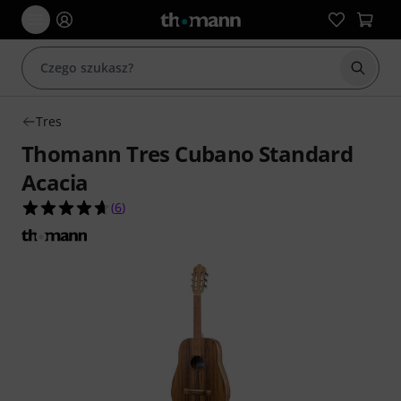
Rozpoc
Tres
Thomann Tres Cubano Standard
Acacia
4.7 na 5 gwiazdek z 6 ocen klientów
(
6
)