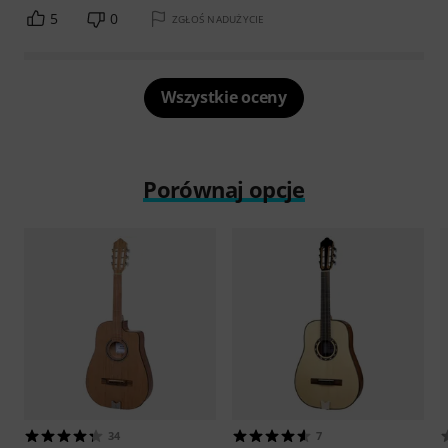
5
0
ZGŁOŚ NADUŻYCIE
Wszystkie oceny
Porównaj opcje
34
7