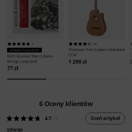
6
34
Thomann
Tres Cubano Standard
IDEALNE POŁĄCZENIE
CCW
Roth & Junius
Tres Cubano
1 290 zł
2
Strings Loop-End
77 zł
6
Oceny klientów
Oceń artykuł
4.7
/ 5
DŹWIĘK