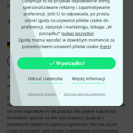
Obejmuje to na przykład odpowiednie oferty,
you guys!
spersonalizowane reklamy i zapamiętywanie
preferencji. Jeśli Ci to odpowiada, po prostu
udziel zgody na używanie plików cookie do
6
0
ZGŁOŚ NADUŻYCIE
preferencji, statystyk i marketingu, klikając „W
porządku!” (
pokaż wszystko
)
Zgodę można wycofać w dowolnym momencie za
Pokaż oryginał
pośrednictwem ustawień plików cookie (
here
)
Bardzo fajny Tres dla początkujących.
M
W porządku!
mheyne 25.01.2024
dźwięk
Odrzuć ciasteczka
Więcej informacji
wykończenie
·
Informacje prawne
Ochrona danych osobowych
Cóż, nie mam bezpośredniego porównania, ponieważ
zazwyczaj gram na gitarze westernowej lub elektrycznej. Ale
ten tres naprawdę mi się podoba. Ma piękne kubańskie
brzmienie i granie na nim Son Cubano, Guajiras i
podobnych stylach to czysta przyjemność. Nie ma się do
czego przyczepić, jeśli chodzi o wykonanie czy brzmienie.