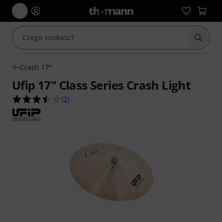
Rozpoc
Crash 17"
Ufip 17" Class Series Crash Light
3.5 na 5 gwiazdek z 2 ocen klientów
(
2
)