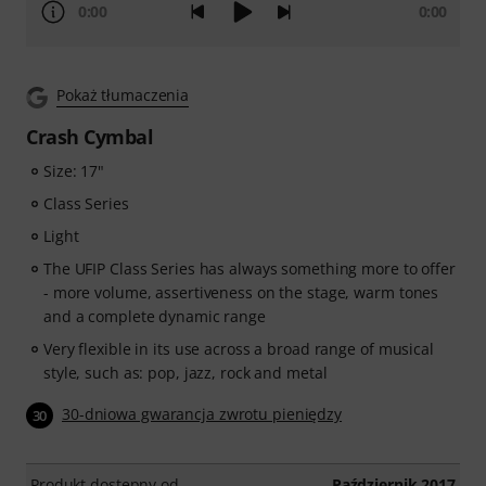
0:00
0:00
Pokaż tłumaczenia
Crash Cymbal
Size: 17"
Class Series
Light
The UFIP Class Series has always something more to offer
- more volume, assertiveness on the stage, warm tones
and a complete dynamic range
Very flexible in its use across a broad range of musical
style, such as: pop, jazz, rock and metal
30-dniowa gwarancja zwrotu pieniędzy
30
Produkt dostępny od
Październik 2017