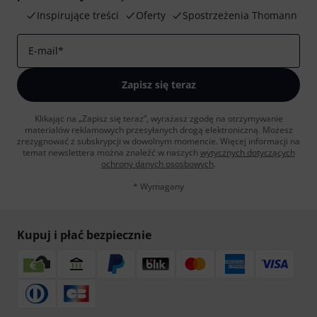
Inspirujące treści
Oferty
Spostrzeżenia Thomann
E-mail
*
Zapisz się teraz
Klikając na „Zapisz się teraz”, wyrażasz zgodę na otrzymywanie
materialów reklamowych przesyłanych drogą elektroniczną. Możesz
zrezygnować z subskrypcji w dowolnym momencie. Więcej informacji na
temat newslettera można znaleźć w naszych
wytycznych dotyczących
ochrony danych ososbowych
.
* Wymagany
Kupuj i płać bezpiecznie