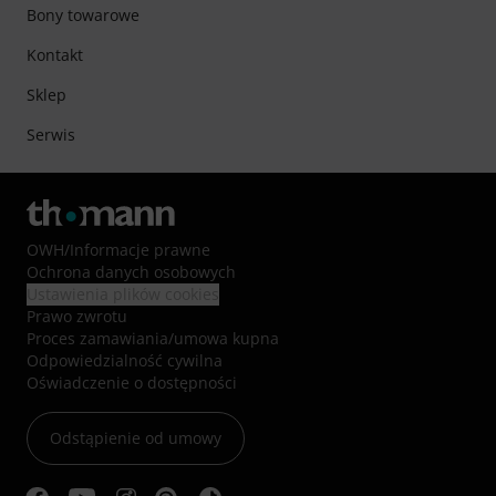
Bony towarowe
Kontakt
Sklep
Serwis
OWH
/
Informacje prawne
Ochrona danych osobowych
Ustawienia plików cookies
Prawo zwrotu
Proces zamawiania/umowa kupna
Odpowiedzialność cywilna
Oświadczenie o dostępności
Odstąpienie od umowy