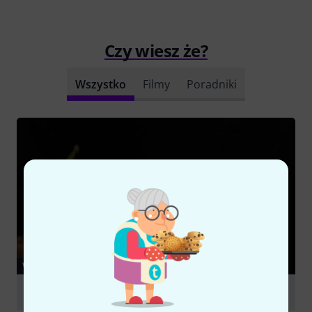
Czy wiesz że?
Wszystko
Filmy
Poradniki
WIDEO
Ufip 17 Class Serie Crash Light