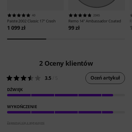
40
2045
Paiste
2002 Classic 17" Crash
Remo
14" Ambassador Coated
1 099 zł
99 zł
2
Oceny klientów
Oceń artykuł
3.5
/ 5
DŹWIĘK
WYKOŃCZENIE
Zapoznaj się z wytyczymi