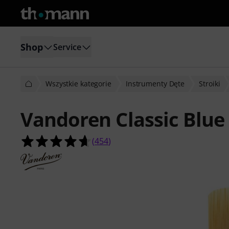
Shop
Service
Wszystkie kategorie
Instrumenty Dęte
Stroiki
Vandoren Classic Blue 
4.6 na 5 gwiazdek z 454 ocen klient
(
454
)