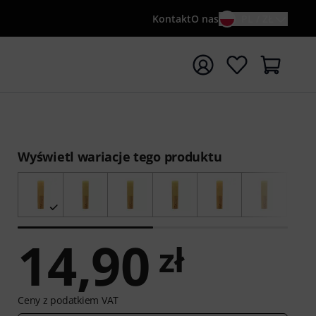
Kontakt
O nas
PL / ZŁ
ocznij wyszukiwanie od słowa kluczowego {searchTerm}
Wyświetl wariacje tego produktu
14,90
zł
Ceny z podatkiem VAT