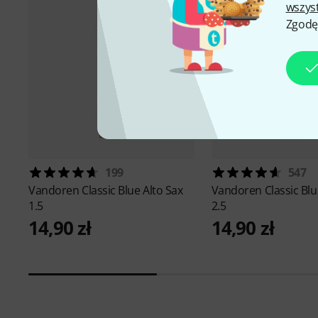
wszys
Zgodę
199
547
Vandoren
Classic Blue Alto Sax
Vandoren
Classic Blu
1.5
2.5
14,90 zł
14,90 zł