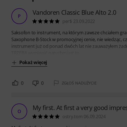
Vandoren Classic Blue Alto 2.0
P
per$ 23.09.2022
Saksofon to instrument, na którym zawsze chciałem gra
Saxophone B-Stock w promocyjnej cenie, nie wiedząc, cz
instrument już od ponad dwóch lat nie zauważyłem żadn
TRZEBA wymienić natychmiast to
Pokaż więcej
0
0
ZGŁOŚ NADUŻYCIE
My first. At first a very good impre
O
ostry.tom 06.09.2024