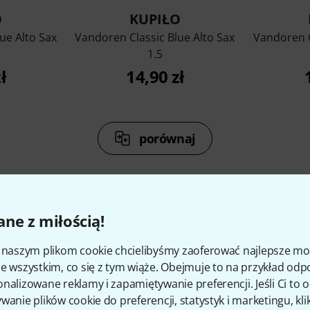
O
KUPIŁO
ue Alto Sax
Vandoren Classic Blue Alto Sax
Vandoren C
1.5
ł
14,90 zł
porównaj
ne z miłością!
kcesoria i pasujące produk
i naszym plikom cookie chcielibyśmy zaoferować najlepsze m
e wszystkim, co się z tym wiąże. Obejmuje to na przykład odp
nalizowane reklamy i zapamiętywanie preferencji. Jeśli Ci to
wanie plików cookie do preferencji, statystyk i marketingu, kli