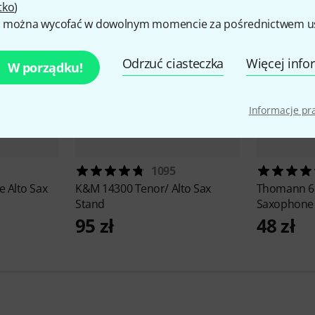
tko
)
 można wycofać w dowolnym momencie za pośrednictwem ust
Odrzuć ciasteczka
Więcej info
W porządku!
Informacje p
1095
e Alto Sax
K&M
14300 Tenor/ Alto Sax
Thomann
6
Stand
Saxophone
95 zł
48 zł