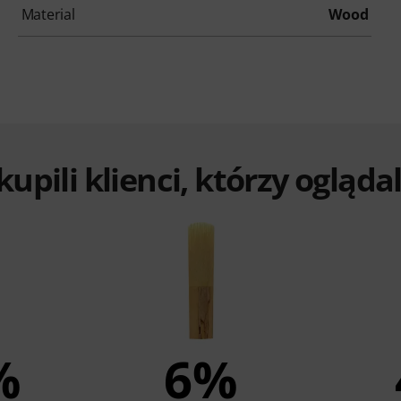
Material
Wood
 kupili klienci, którzy ogląd
%
6%