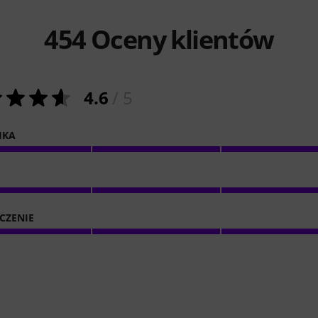
454
Oceny klientów
4.6
/ 5
IKA
CZENIE