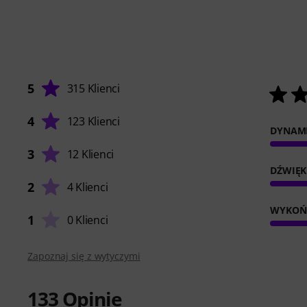
5
315 Klienci
4
123 Klienci
DYNAM
3
12 Klienci
DŹWIĘK
2
4 Klienci
WYKOŃ
1
0 Klienci
Zapoznaj się z wytyczymi
133
Opinie