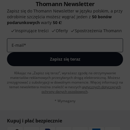
Thomann Newsletter
Zapisz się do Thomann Newsletter w języku polskim, a przy
odrobinie szczęścia możesz wygrać jeden z
50 bonów
podarunkowych
warty
50 €
!
Inspirujące treści
Oferty
Spostrzeżenia Thomann
E-mail
*
Zapisz się teraz
Klikając na „Zapisz się teraz”, wyrażasz zgodę na otrzymywanie
materialów reklamowych przesyłanych drogą elektroniczną. Możesz
zrezygnować z subskrypcji w dowolnym momencie. Więcej informacji na
temat newslettera można znaleźć w naszych
wytycznych dotyczących
ochrony danych ososbowych
.
* Wymagany
Kupuj i płać bezpiecznie