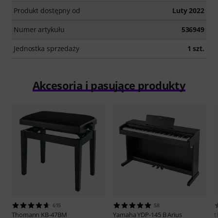
Produkt dostępny od
Luty 2022
Numer artykułu
536949
Jednostka sprzedaży
1 szt.
Akcesoria i pasujące produkty
615
58
Thomann
KB-47BM
Yamaha
YDP-145 B Arius
t