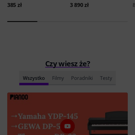
385 zł
3 890 zł
8
Czy wiesz że?
Wszystko
Filmy
Poradniki
Testy