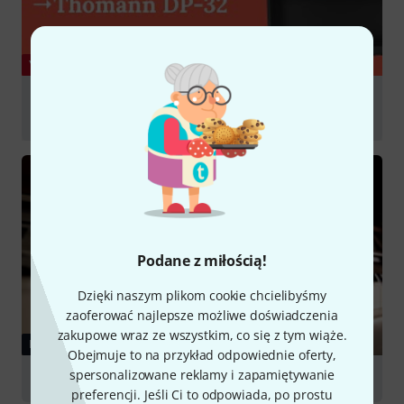
YOUTUBE
Shootout! Yamaha YDP-145 vs. GEWA DP-510 vs.
Thomann DP-32 - Einsteiger E-Pianos im Vergleich
graj
Podane z miłością!
Dzięki naszym plikom cookie chcielibyśmy
zaoferować najlepsze możliwe doświadczenia
zakupowe wraz ze wszystkim, co się z tym wiąże.
PORADNIKI
Obejmuje to na przykład odpowiednie oferty,
spersonalizowane reklamy i zapamiętywanie
Digital Pianos
preferencji. Jeśli Ci to odpowiada, po prostu