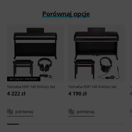
Porównaj opcje
AKTUALNY PRODUKT
Yamaha
YDP-145 B Arius Set
Yamaha
YDP-145 R Arius Set
4 222 zł
4 190 zł
4
porównaj
porównaj