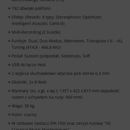
192 dźwięki polifonii
Efekty: (Reverb: 4 typy, Stereophonic Optimizer,
Intelligent Acoustic Control)
Midi-Recording (2 ścieżki)
Funkcje: Dual, Duo-Modus, Metronom, Transpose (-6 - +6),
Tuning (414,8 - 466,8 kHz)
Pedał: Sustain (półpedał), Sostenuto, Soft
USB do łącza Host
2 wyjścia słuchawkowe: wtyczka jack stereo 6,3 mm
Głośniki: 2x 8 Watt
Wymiary: (sz. x gł. x wy.): 1357 x 422 x 815 mm (wysokość
razem z uchywtem na nuty: 969 mm)
Waga: 38 kg
Kolor: czarny
W zestawie zasilacz (PA-150) oraz zeszyt nutowy "50
Classical Music Masterpieces"