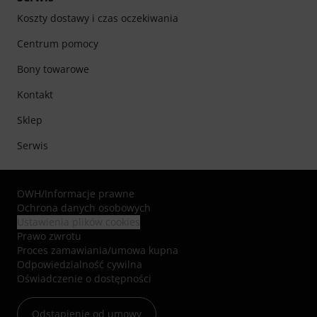
Koszty dostawy i czas oczekiwania
Centrum pomocy
Bony towarowe
Kontakt
Sklep
Serwis
OWH
/
Informacje prawne
Ochrona danych osobowych
Ustawienia plików cookies
Prawo zwrotu
Proces zamawiania/umowa kupna
Odpowiedzialność cywilna
Oświadczenie o dostępności
Odstąpienie od umowy