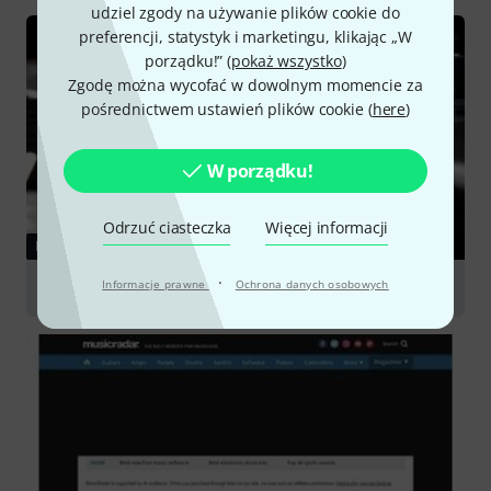
udziel zgody na używanie plików cookie do
preferencji, statystyk i marketingu, klikając „W
porządku!” (
pokaż wszystko
)
Zgodę można wycofać w dowolnym momencie za
pośrednictwem ustawień plików cookie (
here
)
W porządku!
Odrzuć ciasteczka
Więcej informacji
PORADNIKI
·
Informacje prawne
Ochrona danych osobowych
Master Keyboards