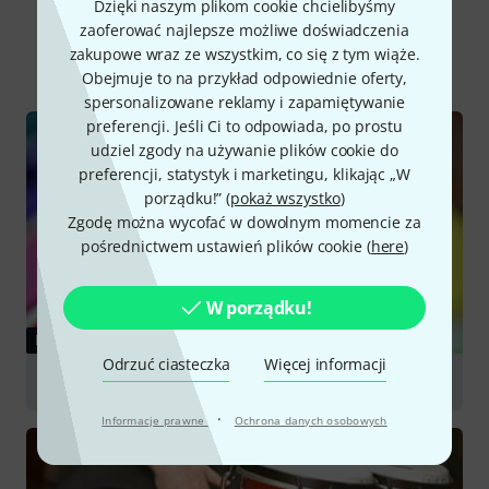
Czy wiesz że?
Dzięki naszym plikom cookie chcielibyśmy
zaoferować najlepsze możliwe doświadczenia
zakupowe wraz ze wszystkim, co się z tym wiąże.
Wszystko
Poradniki
Obejmuje to na przykład odpowiednie oferty,
spersonalizowane reklamy i zapamiętywanie
preferencji. Jeśli Ci to odpowiada, po prostu
udziel zgody na używanie plików cookie do
preferencji, statystyk i marketingu, klikając „W
porządku!” (
pokaż wszystko
)
Zgodę można wycofać w dowolnym momencie za
pośrednictwem ustawień plików cookie (
here
)
W porządku!
PORADNIKI
Odrzuć ciasteczka
Więcej informacji
Young Children's Instruments
·
Informacje prawne
Ochrona danych osobowych