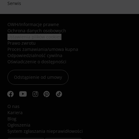
Serwis
OWH
/
Informacje prawne
Ochrona danych osobowych
Ustawienia plików cookies
Prawo zwrotu
Proces zamawiania/umowa kupna
Odpowiedzialność cywilna
Oświadczenie o dostępności
Odstąpienie od umowy
O nas
Kariera
Blog
Ogłoszenia
System zgłaszania nieprawidłowości