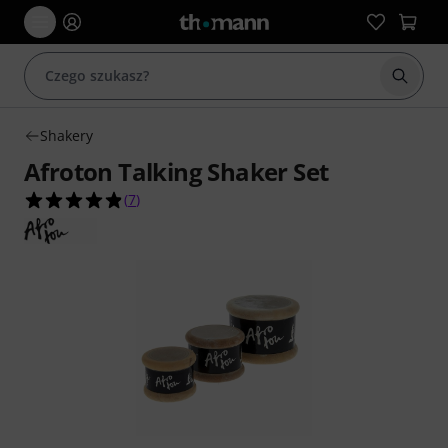
Rozpoc
Shakery
Afroton Talking Shaker Set
4.9 na 5 gwiazdek z 7 ocen klientów
(
7
)