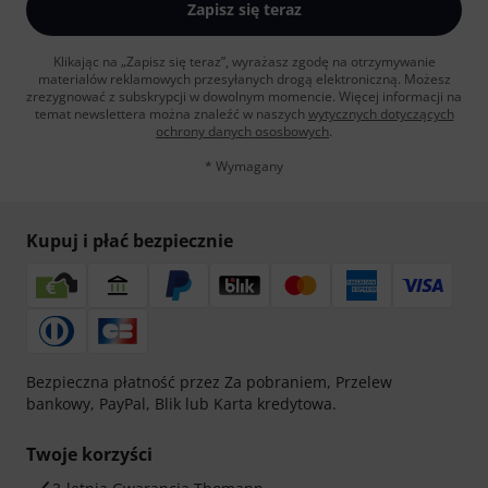
Zapisz się teraz
Klikając na „Zapisz się teraz”, wyrażasz zgodę na otrzymywanie
materialów reklamowych przesyłanych drogą elektroniczną. Możesz
zrezygnować z subskrypcji w dowolnym momencie. Więcej informacji na
temat newslettera można znaleźć w naszych
wytycznych dotyczących
ochrony danych ososbowych
.
* Wymagany
Kupuj i płać bezpiecznie
Bezpieczna płatność przez Za pobraniem, Przelew
bankowy, PayPal, Blik lub Karta kredytowa.
Twoje korzyści