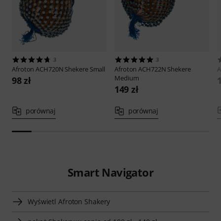
3
3
Afroton
ACH720N Shekere Small
Afroton
ACH722N Shekere
A
Medium
98 zł
149 zł
porównaj
porównaj
Smart Navigator
Wyświetl Afroton Shakery