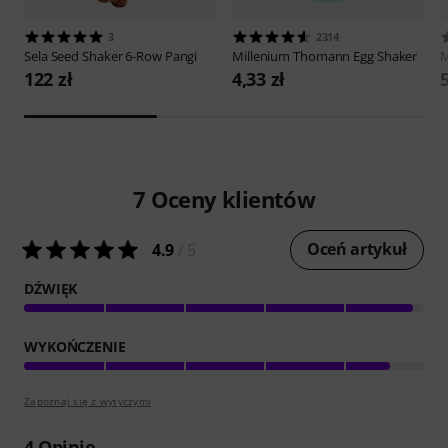
3
2314
Sela
Seed Shaker 6-Row Pangi
Millenium
Thomann Egg Shaker
M
122 zł
4,33 zł
5
7
Oceny klientów
Oceń artykuł
4.9
/ 5
DŹWIĘK
WYKOŃCZENIE
Zapoznaj się z wytyczymi
4
Opinie