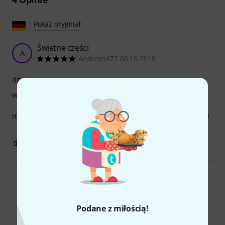
Pokaż oryginał
Świetne części
A
Andreas472 06.10.2018
dźwięk
wykończenie
można je używać bardzo elastycznie, kupiłbym je ponownie
0
0
ZGŁOŚ NADUŻYCIE
Wszystkie oceny
Podane z miłością!