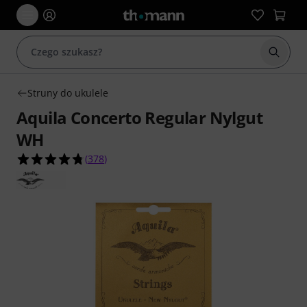
Rozpoc
Struny do ukulele
Aquila Concerto Regular Nylgut
WH
4.8 na 5 gwiazdek z 378 ocen klientów
(
378
)