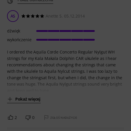
AS
Anette S. 05.12.2014
dźwięk
wykończenie
I ordered the Aquila Corde Concerto Regular Nylgut WH
strings for my Kala Makala Dolphin CAR ukulele as I hear
recommendations about changing the strings that came
with the ukulele to Aquila Nylcut strings. I was too lazy to
change the stringsat first, but when I did, the change in the
tone was huge. The Aquila Nylgut strings sound very bright
and keep well to tune.
Pokaż więcej
2
0
ZGŁOŚ NADUŻYCIE