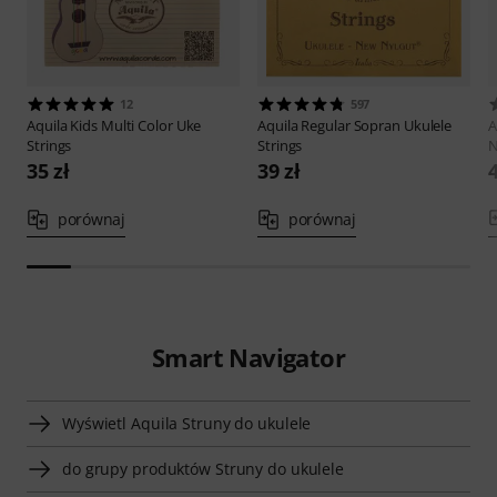
12
597
Aquila
Kids Multi Color Uke
Aquila
Regular Sopran Ukulele
A
Strings
Strings
N
35 zł
39 zł
4
porównaj
porównaj
Smart Navigator
Wyświetl Aquila Struny do ukulele
do grupy produktów Struny do ukulele