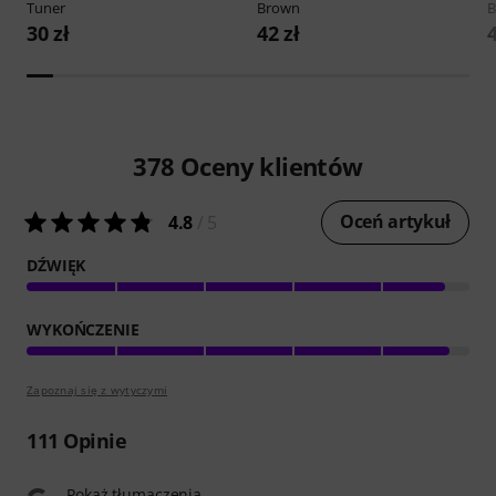
Tuner
Brown
B
30 zł
42 zł
4
378
Oceny klientów
Oceń artykuł
4.8
/ 5
DŹWIĘK
WYKOŃCZENIE
Zapoznaj się z wytyczymi
111
Opinie
Pokaż tłumaczenia