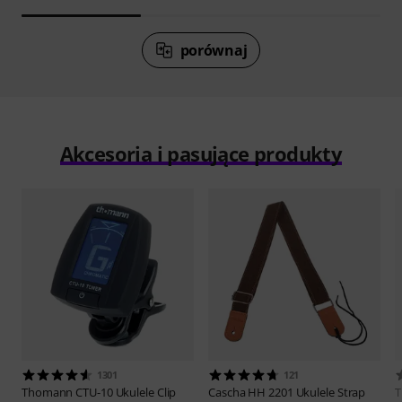
porównaj
Akcesoria i pasujące produkty
1301
121
Thomann
CTU-10 Ukulele Clip
Cascha
HH 2201 Ukulele Strap