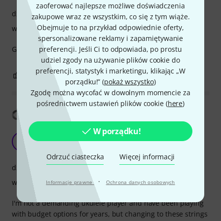
zaoferować najlepsze możliwe doświadczenia
dźwięk
zakupowe wraz ze wszystkim, co się z tym wiąże.
Obejmuje to na przykład odpowiednie oferty,
wykończenie
spersonalizowane reklamy i zapamiętywanie
Great sound, nice quality.
preferencji. Jeśli Ci to odpowiada, po prostu
udziel zgody na używanie plików cookie do
preferencji, statystyk i marketingu, klikając „W
0
0
ZGŁOŚ NADUŻYCIE
porządku!” (
pokaż wszystko
)
Zgodę można wycofać w dowolnym momencie za
pośrednictwem ustawień plików cookie (
here
)
Pokaż tłumaczenia
W porządku!
Top notch
P
Palladio 26.05.2021
Odrzuć ciasteczka
Więcej informacji
dźwięk
·
wykończenie
Informacje prawne
Ochrona danych osobowych
I'm not a demanding ukulele player and have been playing
with budget options for years, but changing to these strings