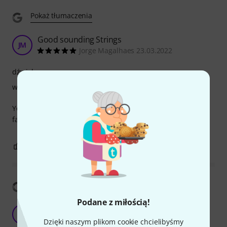
Pokaż tłumaczenia
Good sounding Strings
JM
Jorge Magalhaes 23.03.2022
dźwięk
wykończenie
You cant go wrong with Aquila strings for ukulele. Best so
far for middle/high quality sound.Good quality-price ratio.
1
0
ZGŁOŚ NADUŻYCIE
Pokaż tłumaczenia
Podane z miłością!
The Best
C
crea1337 16.11.2017
Dzięki naszym plikom cookie chcielibyśmy