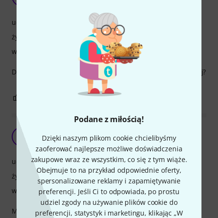
BlazejG 09.02.2022
uchwyt
żywotność
wykończenie
Dobrej jakości piórka za niewielką cenę, czego chcieć więcej?
0
0
ZGŁOŚ NADUŻYCIE
Podane z miłością!
G
Gzol 19.06.2024
Dzięki naszym plikom cookie chcielibyśmy
zaoferować najlepsze możliwe doświadczenia
zakupowe wraz ze wszystkim, co się z tym wiąże.
uchwyt
Obejmuje to na przykład odpowiednie oferty,
żywotność
spersonalizowane reklamy i zapamiętywanie
wykończenie
preferencji. Jeśli Ci to odpowiada, po prostu
udziel zgody na używanie plików cookie do
Moje pierwsze kostki do gitary, używane od kilku miesięcy.
preferencji, statystyk i marketingu, klikając „W