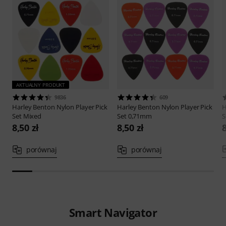
AKTUALNY PRODUKT
9836
609
Harley Benton
Nylon Player Pick
Harley Benton
Nylon Player Pick
H
Set Mixed
Set 0,71mm
S
8,50 zł
8,50 zł
8
porównaj
porównaj
Smart Navigator