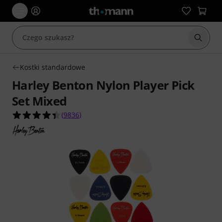
Rozpoc
Kostki standardowe
Harley Benton Nylon Player Pick
Set Mixed
4.4 na 5 gwiazdek z 9836 ocen klientów
(
9836
)