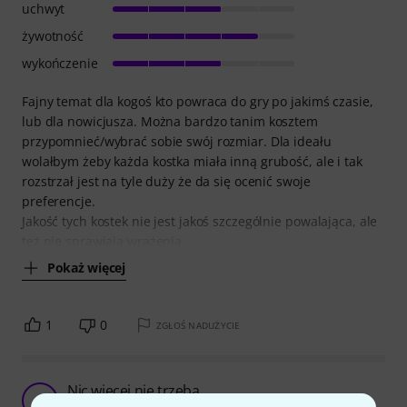
uchwyt
żywotność
wykończenie
Fajny temat dla kogoś kto powraca do gry po jakimś czasie,
lub dla nowicjusza. Można bardzo tanim kosztem
przypomnieć/wybrać sobie swój rozmiar. Dla ideału
wolałbym żeby każda kostka miała inną grubość, ale i tak
rozstrzał jest na tyle duży że da się ocenić swoje
preferencje.
Jakość tych kostek nie jest jakoś szczególnie powalająca, ale
też nie sprawiają wrażenia
Pokaż więcej
1
0
ZGŁOŚ NADUŻYCIE
Nic więcej nie trzeba
B