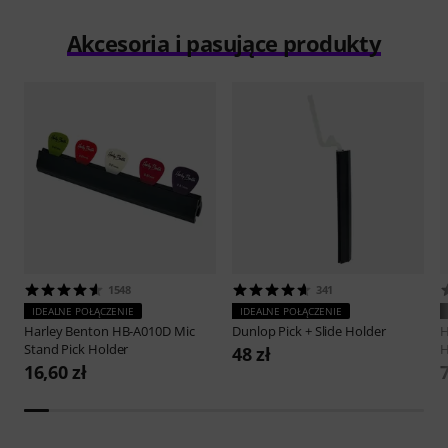
Akcesoria i pasujące produkty
1548
341
IDEALNE POŁĄCZENIE
IDEALNE POŁĄCZENIE
Harley Benton
HB-A010D Mic
Dunlop
Pick + Slide Holder
H
Stand Pick Holder
H
48 zł
16,60 zł
7