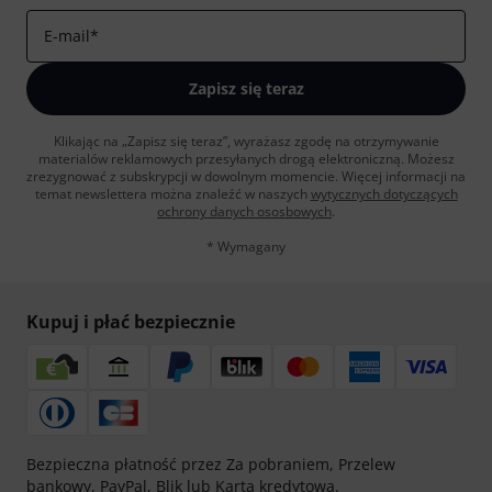
E-mail
*
Zapisz się teraz
Klikając na „Zapisz się teraz”, wyrażasz zgodę na otrzymywanie
materialów reklamowych przesyłanych drogą elektroniczną. Możesz
zrezygnować z subskrypcji w dowolnym momencie. Więcej informacji na
temat newslettera można znaleźć w naszych
wytycznych dotyczących
ochrony danych ososbowych
.
* Wymagany
Kupuj i płać bezpiecznie
Bezpieczna płatność przez Za pobraniem, Przelew
bankowy, PayPal, Blik lub Karta kredytowa.