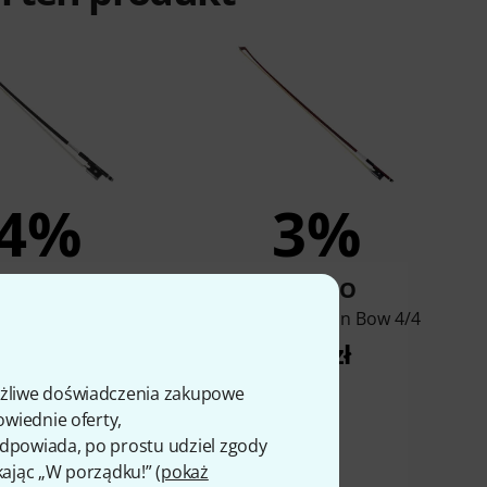
4%
3%
KUPIŁO
KUPIŁO
olin Bow 1/4 Special
Gewa Pure Violin Bow 4/4
Edition
119 zł
135 zł
ożliwe doświadczenia zakupowe
owiednie oferty,
 odpowiada, po prostu udziel zgody
kając „W porządku!” (
pokaż