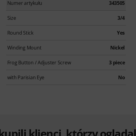
Numer artykułu
343505
Size
3/4
Round Stick
Yes
Winding Mount
Nickel
Frog Button / Adjuster Screw
3 piece
with Parisian Eye
No
 kupili klienci, którzy ogląd