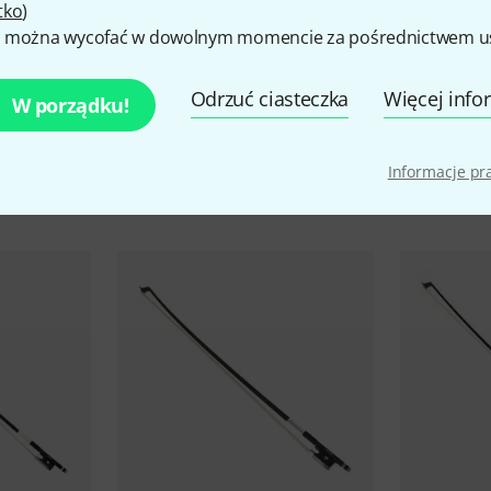
tko
)
 można wycofać w dowolnym momencie za pośrednictwem ust
Odrzuć ciasteczka
Więcej info
W porządku!
kcesoria i pasujące produk
Informacje p