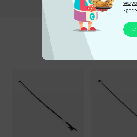
wszys
Zgodę
A