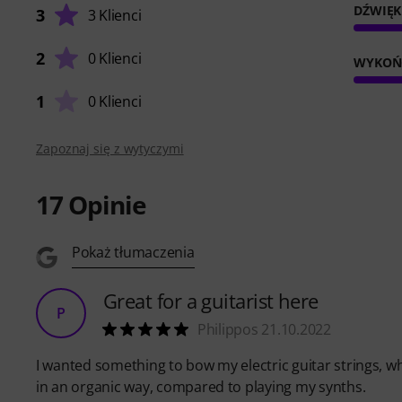
DŹWIĘK
3
3 Klienci
2
0 Klienci
WYKOŃ
1
0 Klienci
Zapoznaj się z wytyczymi
17
Opinie
Pokaż tłumaczenia
Great for a guitarist here
P
Philippos 21.10.2022
I wanted something to bow my electric guitar strings, wh
in an organic way, compared to playing my synths.