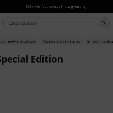
Serwis Naprawczy
3 lata gwarancji
Rozp
strumenty smyczkowe
Akcesoria do skrzypiec
Smyczki do skr
Special Edition
w