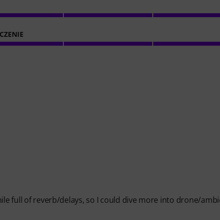
CZENIE
ile full of reverb/delays, so I could dive more into drone/amb