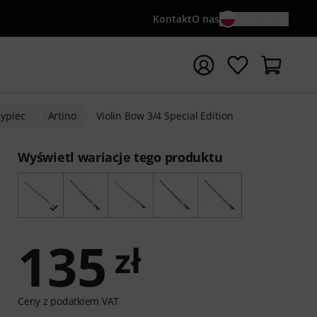
Kontakt
O nas
PL / ZŁ
ocznij wyszukiwanie od słowa kluczowego {searchTerm}
zypiec
Artino
Violin Bow 3/4 Special Edition
Wyświetl wariacje tego produktu
135
zł
Ceny z podatkiem VAT