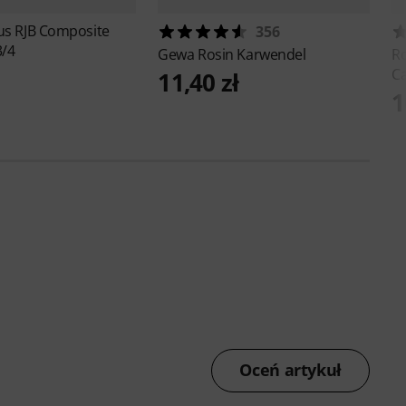
ius
RJB Composite
356
3/4
Gewa
Rosin Karwendel
Ro
Ca
11,40 zł
1
Oceń artykuł