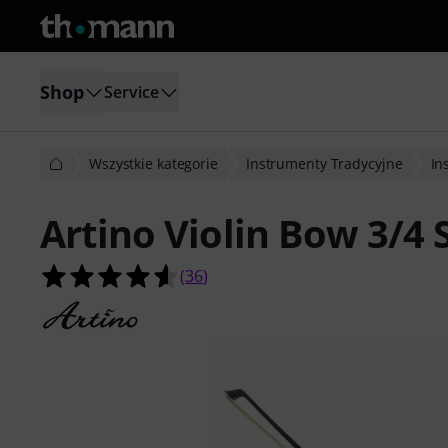
Shop
Service
Wszystkie kategorie
Instrumenty Tradycyjne
In
Artino Violin Bow 3/4 
4.6 na 5 gwiazdek z 36 ocen klientó
(
36
)