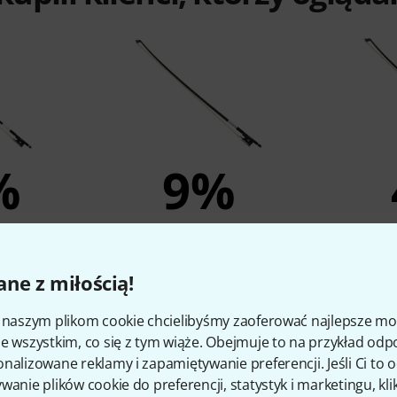
%
9%
O
KUPIŁO
/4 Special
Artino Violin Bow 1/2 Special
Artino Vi
ne z miłością!
Edition
135 zł
i naszym plikom cookie chcielibyśmy zaoferować najlepsze m
e wszystkim, co się z tym wiąże. Obejmuje to na przykład odp
nalizowane reklamy i zapamiętywanie preferencji. Jeśli Ci to
wanie plików cookie do preferencji, statystyk i marketingu, kli
porównaj