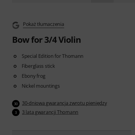
Pokaż tłumaczenia
Bow for 3/4 Violin
Special Edition for Thomann
Fiberglass stick
Ebony frog
Nickel mountings
30-dniowa gwarancja zwrotu pieniędzy
30
3 lata gwarancji Thomann
3