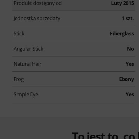
Produkt dostępny od
Luty 2015
Jednostka sprzedaży
1 szt.
Stick
Fiberglass
Angular Stick
No
Natural Hair
Yes
Frog
Ebony
Simple Eye
Yes
To jest to, co