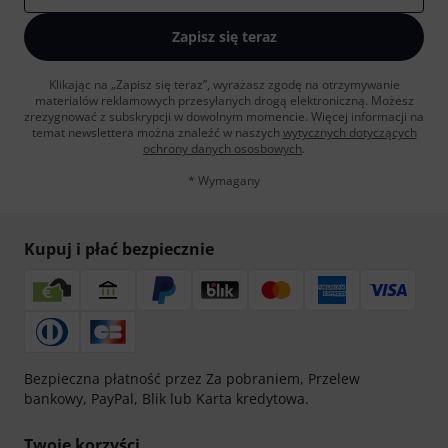
Zapisz się teraz
Klikając na „Zapisz się teraz”, wyrażasz zgodę na otrzymywanie
materialów reklamowych przesyłanych drogą elektroniczną. Możesz
zrezygnować z subskrypcji w dowolnym momencie. Więcej informacji na
temat newslettera można znaleźć w naszych
wytycznych dotyczących
ochrony danych ososbowych
.
* Wymagany
Kupuj i płać bezpiecznie
Bezpieczna płatność przez Za pobraniem, Przelew
bankowy, PayPal, Blik lub Karta kredytowa.
Twoje korzyści