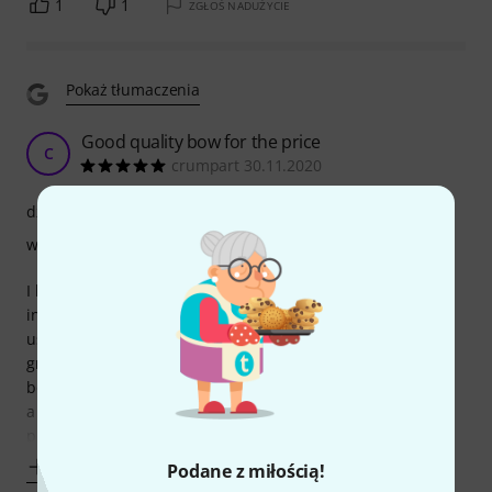
1
1
ZGŁOŚ NADUŻYCIE
Pokaż tłumaczenia
Good quality bow for the price
C
crumpart 30.11.2020
dźwięk
wykończenie
I bought this as an upgrade to the bow that came with my
intermediate level violin. It’s much lighter than what I was
using and therefore a lot easier to manoeuvre, which is
great. I can more easily play using the whole length of the
bow now. Sometimes the tightening screw feels like it slips
a little, but that’s really my only complaint. Considering the
price, I
Pokaż więcej
Podane z miłością!