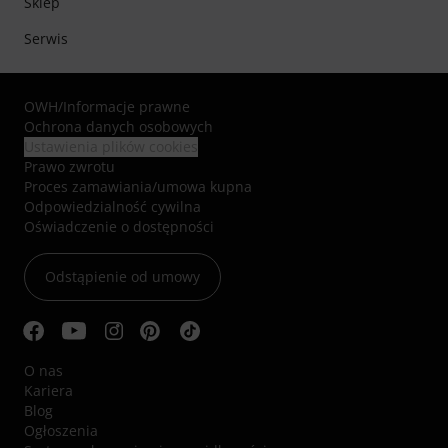
Sklep
Serwis
OWH
/
Informacje prawne
Ochrona danych osobowych
Ustawienia plików cookies
Prawo zwrotu
Proces zamawiania/umowa kupna
Odpowiedzialność cywilna
Oświadczenie o dostępności
Odstąpienie od umowy
O nas
Kariera
Blog
Ogłoszenia