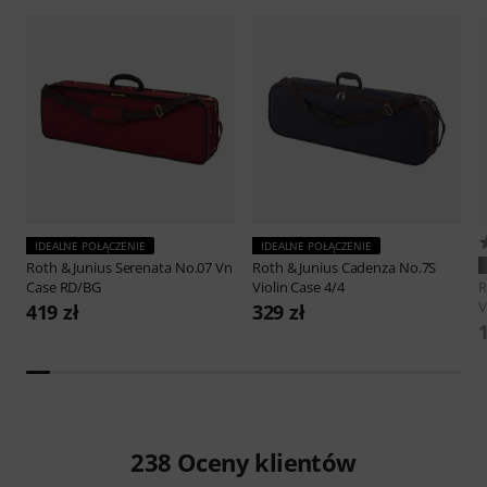
IDEALNE POŁĄCZENIE
IDEALNE POŁĄCZENIE
Roth & Junius
Serenata No.07 Vn
Roth & Junius
Cadenza No.7S
Case RD/BG
Violin Case 4/4
R
V
419 zł
329 zł
238
Oceny klientów