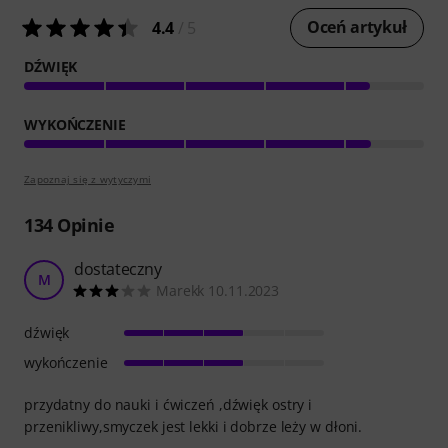
Oceń artykuł
4.4
/ 5
DŹWIĘK
WYKOŃCZENIE
Zapoznaj się z wytyczymi
134
Opinie
dostateczny
M
Marekk 10.11.2023
dźwięk
wykończenie
przydatny do nauki i ćwiczeń ,dźwięk ostry i
przenikliwy,smyczek jest lekki i dobrze leży w dłoni.