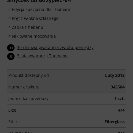
Smyczek do skrzypiec 4/4
Edycja specjalna dla Thomann
Pręt z włókna szklanego
Żabka z hebanu
Niklowane mocowania
30-dniowa gwarancja zwrotu pieniędzy
30
3 lata gwarancji Thomann
3
Produkt dostępny od
Luty 2015
Numer artykułu
343504
Jednostka sprzedaży
1 szt.
Size
4/4
Stick
Fiberglass