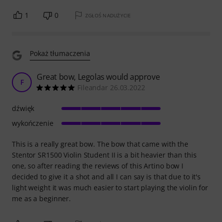
1
0
ZGŁOŚ NADUŻYCIE
Pokaż tłumaczenia
Great bow, Legolas would approve
F
Fileandar 26.03.2022
dźwięk
wykończenie
This is a really great bow. The bow that came with the
Stentor SR1500 Violin Student II is a bit heavier than this
one, so after reading the reviews of this Artino bow I
decided to give it a shot and all I can say is that due to it's
light weight it was much easier to start playing the violin for
me as a beginner.