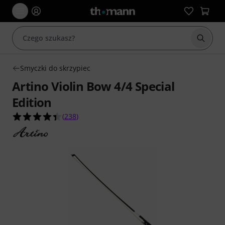
Rozpoc
Smyczki do skrzypiec
Artino Violin Bow 4/4 Special
Edition
4.4 na 5 gwiazdek z 238 ocen klientów
(
238
)