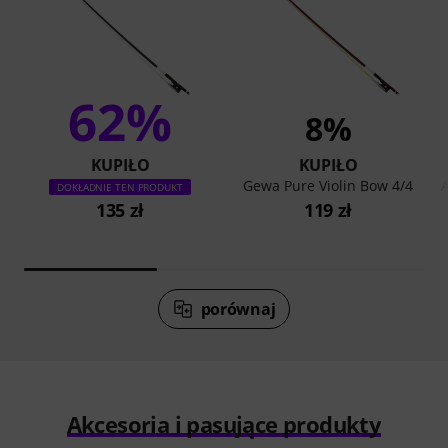
62%
8%
KUPIŁO
KUPIŁO
Gewa Pure Violin Bow 4/4
A
DOKŁADNIE TEN PRODUKT
135 zł
119 zł
porównaj
Akcesoria i pasujące produkty