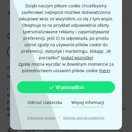
Dzięki naszym plikom cookie chcielibyśmy
1
0
zaoferować najlepsze możliwe doświadczenia
ZGŁOŚ NADUŻYCIE
zakupowe wraz ze wszystkim, co się z tym wiąże.
Obejmuje to na przykład odpowiednie oferty,
spersonalizowane reklamy i zapamiętywanie
Pokaż tłumaczenia
preferencji. Jeśli Ci to odpowiada, po prostu
udziel zgody na używanie plików cookie do
A good violin bow
preferencji, statystyk i marketingu, klikając „W
SF
S. Flavius Mercurius 01.01.2020
porządku!” (
pokaż wszystko
)
Zgodę można wycofać w dowolnym momencie za
dźwięk
pośrednictwem ustawień plików cookie (
here
)
wykończenie
W porządku!
I bought this violin bow with the intention of using it on my
electric six string and I have to say that for its price I'm very
pleased with the quality of it. Sounds good on an electric
Odrzuć ciasteczka
Więcej informacji
guitar, that's for sure. I assume it does its job quite well on a
violin proper so I can definitely recommend it.
·
Informacje prawne
Ochrona danych osobowych
0
0
ZGŁOŚ NADUŻYCIE