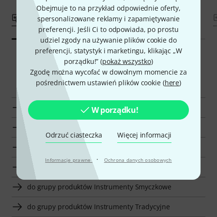
Obejmuje to na przykład odpowiednie oferty,
porównaj
porównaj
spersonalizowane reklamy i zapamiętywanie
preferencji. Jeśli Ci to odpowiada, po prostu
udziel zgody na używanie plików cookie do
preferencji, statystyk i marketingu, klikając „W
porządku!” (
pokaż wszystko
)
Zgodę można wycofać w dowolnym momencie za
Smart Navigator
pośrednictwem ustawień plików cookie (
here
)
Wyświetl Aubert Mostki do Wiolonczeli
W porządku!
pokaż Mostki do Wiolonczeli w cenie od 180 zł - 220 zł
Odrzuć ciasteczka
Więcej informacji
do grupy produktów Mostki do Wiolonczeli
·
Informacje prawne
Ochrona danych osobowych
do grupy produktów Akcesoria do Wiolonczeli
do grupy produktów Instrumenty Smyczkowe
do grupy produktów Instrumenty Tradycyjne