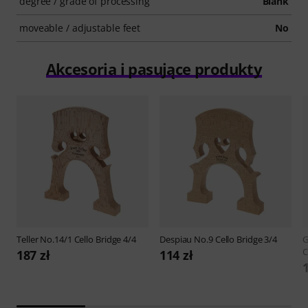
degree / grade of processing
Blank
moveable / adjustable feet
No
Akcesoria i pasujące produkty
Teller
No.14/1 Cello Bridge 4/4
Despiau
No.9 Cello Bridge 3/4
G
C
187 zł
114 zł