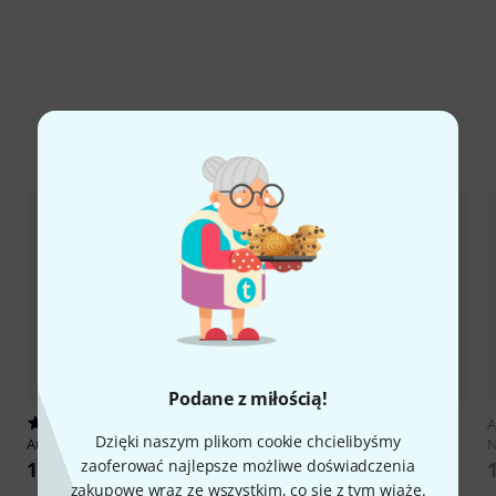
Porównaj opcje
Podane z miłością!
1
1
A
Dzięki naszym plikom cookie chcielibyśmy
Aubert
No.16 Cello Bridge 4/4 LH
Aubert
No.18 Cello Bridge 4/4
92mm
zaoferować najlepsze możliwe doświadczenia
188 zł
333 zł
zakupowe wraz ze wszystkim, co się z tym wiąże.