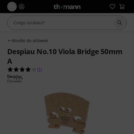
Rozpoc
Mostki do altówek
Despiau No.10 Viola Bridge 50mm
A
4.0 na 5 gwiazdek z 1 ocen klientów
(
1
)