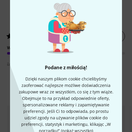
1
Oceny klientów
Oceń artykuł
4
/ 5
WYKOŃCZENIE
Zapoznaj się z wytyczymi
Podane z miłością!
Dzięki naszym plikom cookie chcielibyśmy
zaoferować najlepsze możliwe doświadczenia
zakupowe wraz ze wszystkim, co się z tym wiąże.
Porównaj opcje
Obejmuje to na przykład odpowiednie oferty,
spersonalizowane reklamy i zapamiętywanie
preferencji. Jeśli Ci to odpowiada, po prostu
udziel zgody na używanie plików cookie do
preferencji, statystyk i marketingu, klikając „W
porządku!” (
pokaż wszystko
)