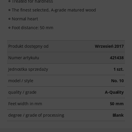
Treated for hardness
The finest selected, A-grade matured wood
Normal heart
Foot distance: 50 mm
Produkt dostępny od
Wrzesień 2017
Numer artykułu
421438
Jednostka sprzedaży
1 szt.
model / style
No. 10
quality / grade
A-Quality
Feet width in mm
50 mm
degree / grade of processing
Blank