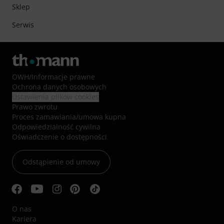
Sklep
Serwis
OWH
/
Informacje prawne
Ochrona danych osobowych
Ustawienia plików cookies
Prawo zwrotu
Proces zamawiania/umowa kupna
Odpowiedzialność cywilna
Oświadczenie o dostępności
Odstąpienie od umowy
O nas
Kariera